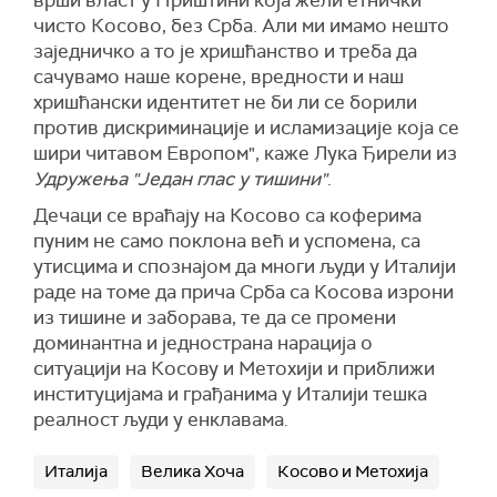
врши власт у Приштини која жели етнички
чисто Косово, без Срба. Али ми имамо нешто
заједничко а то је хришћанство и треба да
сачувамо наше корене, вредности и наш
хришћански идентитет не би ли се борили
против дискриминације и исламизације која се
шири читавом Европом", каже Лука Ђирели из
Удружења "Један глас у тишини"
.
Дечаци се враћају на Косово са коферима
пуним не само поклона већ и успомена, са
утисцима и спознајом да многи људи у Италији
раде на томе да прича Срба са Косова изрони
из тишине и заборава, те да се промени
доминантна и једнострана нарација о
ситуацији на Косову и Метохији и приближи
институцијама и грађанима у Италији тешка
реалност људи у енклавама.
Италија
Велика Хоча
Косово и Метохија