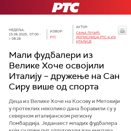
РТС
АУТОР:
НЕДЕЉА,
ИЗВОР:
САЊА ЛУЧИЋ,
15.06.2025, 07:00 -
РТС
ДОПИСНИЦА РТС-А ИЗ
> 08:28
ИТАЛИЈЕ
Мали фудбалери из
Велике Хоче освојили
Италију – дружење на Сан
Сиру више од спорта
Деца из Велике Хоче на Косову и Метохији
у протеклих неколико дана боравили су у
северном италијанском региону
Ломбардија. Једанаест младих фудбалера
који су први пут отпутовали ван енклава,