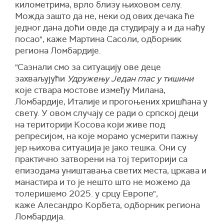
километрима, врло близу њиховом селу.
Можда зашто да не, неки од ових дечака ће
једног дана доћи овде да студирају а и да нађу
посао", каже Мартина Сасоли, одборник
региона Ломбардије.
"Сазнали смо за ситуацију ове деце
захваљујући
Удружењу Један глас у тишини
које ствара мостове између Милана,
Ломбардије, Италије и прогоњених хришћана у
свету. У овом случају се ради о српској деци
на територији Косова који живе под
репресијом, на које морамо усмерити пажњу
јер њихова ситуација је јако тешка. Они су
практично затворени на тој територији са
епизодама уништавања светих места, цркава и
манастира и то је нешто што не можемо да
толеришемо 2025. у срцу Европе",
каже Алесандро Корбета, одборник региона
Ломбардија.