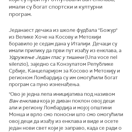
имали су богат спортски и културни
програм.
Једанаест дечака из школе фудбала "Божур"
из Велике Хоче на Косову и Метохији
боравило је седам дана у Италији. Дечаци су
имали прилику да први пут изађу из енклава, а
Удружење Један глас у тишини
(Una voce nel
silenzio), заједно са Конзулатом Републике
Србије, Канцеларијом за Косово и Метохију и
регионом Ломбардија су им омогућили богат
програм са пуно изненађења.
"Ово је једна лепа иницијатива под називом
Ван енклава
која је диван поклон овој деци
али и региону Ломбардија и мојој општини
Монца и врло смо поносни што смо омогућили
овој деци да изађу из енклава и виде и осете
један нови свет који је заправо, када се ради о