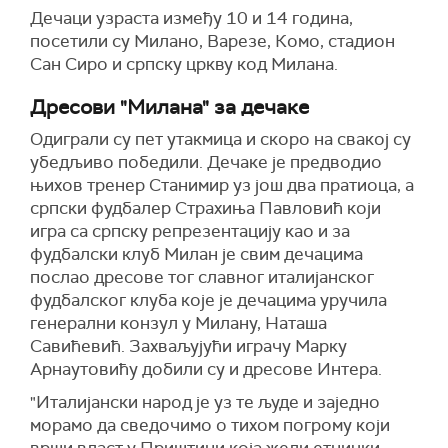
Дечаци узраста између 10 и 14 година,
посетили су Милано, Варезе, Комо, стадион
Сан Сиро и српску цркву код Милана.
Дресови "Милана" за дечаке
Одиграли су пет утакмица и скоро на свакој су
убедљиво победили. Дечаке је предводио
њихов тренер Станимир уз још два пратиоца, а
српски фудбалер Страхиња Павловић који
игра са српску репрезентацију као и за
фудбалски клуб Милан је свим дечацима
послао дресове тог славног италијанског
фудбалског клуба које је дечацима уручила
генерални конзул у Милану, Наташа
Савићевић. Захваљујући играчу Марку
Арнаутовићу добили су и дресове Интера.
"Италијански народ је уз те људе и заједно
морамо да сведочимо о тихом погрому који