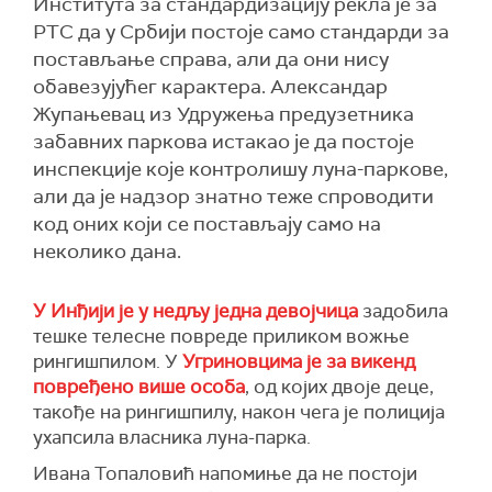
Института за стандардизацију рекла је за
РТС да у Србији постоје само стандарди за
постављање справа, али да они нису
обавезујућег карактера. Александар
Жупањевац из Удружења предузетника
забавних паркова истакао je да постоје
инспекције које контролишу луна-паркове,
али да је надзор знатно теже спроводити
код оних који се постављају само на
неколико дана.
У Инђији је у недљу једна девојчица
задобила
тешке телесне повреде приликом вожње
рингишпилом. У
Угриновцима је за викенд
повређено више особа
, од којих двоје деце,
такође на рингишпилу, након чега је полиција
ухапсила власника луна-парка.
Ивана Топаловић напомиње да не постоји