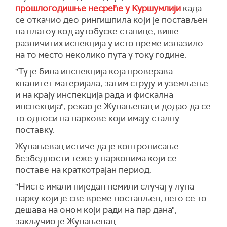
прошлогодишње несреће у Куршумлији
када
се откачио део рингишпила који је постављен
на платоу код аутобуске станице, више
различитих испекција у исто време излазило
на то место неколико пута у току године.
"Ту је била инспекција која проверава
квалитет материјала, затим струју и уземљење
и на крају инспекција рада и фискална
инспекција", рекао је Жупањевац и додао да се
то односи на паркове који имају сталну
поставку.
Жупањевац истиче да је контролисање
безбедности теже у парковима који се
поставе на краткотрајан период.
"Нисте имали ниједан немили случај у луна-
парку који је све време постављен, него се то
дешава на оном који ради на пар дана",
закључио је Жупањевац.