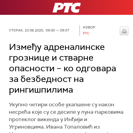
РТС
ИЗВОР:
УТОРАК, 10.06.2025, 09:00 -> 09:07
РТС
Између адреналинске
грознице и стварне
опасности – ко одговара
за безбедност на
рингишпилима
Укупно четири особе ухапшене су након
несрећа које су се десиле у луна-парковима
протеклог викенда у Инђији и
Угриновцима. Ивана Топаловић из