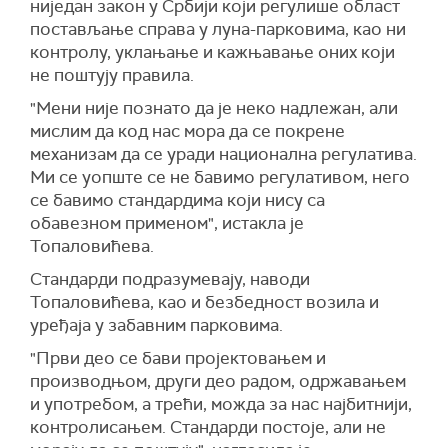
ниједан закон у Србији који регулише област
постављање справа у луна-парковима, као ни
контролу, уклањање и кажњавање оних који
не поштују правила.
"Мени није познато да је неко надлежан, али
мислим да код нас мора да се покрене
механизам да се уради национална регулатива.
Ми се уопште се не бавимо регулативом, него
се бавимо стандардима који нису са
обавезном применом", истакла је
Топаловићева.
Стандарди подразумевају, наводи
Топаловићева, као и безбедност возила и
уређаја у забавним парковима.
"Први део се бави пројектовањем и
производњом, други део радом, одржавањем
и употребом, а трећи, можда за нас најбитнији,
контролисањем. Стандарди постоје, али не