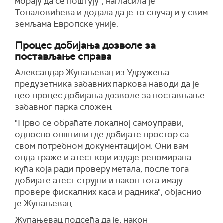
морају да се поштују", нагласила је
Топаловићева и додала да је то случај и у свим
земљама Европске уније.
Процес добијања дозволе за
постављање справа
Александар Жупањевац из Удружења
предузетника забавних паркова наводи да је
цео процес добијања дозволе за постављање
забавног парка сложен.
"Прво се обраћате локалној самоуправи,
односно општини где добијате простор са
свом потребном документацијом. Они вам
онда траже и атест који издаје реномирана
кућа која ради проверу метала, после тога
добијате атест струјни и након тога имају
провере фискалних каса и радника", објаснио
је Жупањевац.
Жупањевац подсећа да је, након