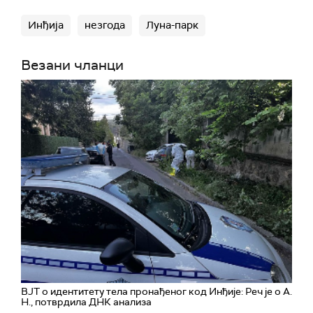
Инђија
незгода
Луна-парк
Везани чланци
ВЈТ о идентитету тела пронађеног код Инђије: Реч је о А.
Н., потврдила ДНК анализа