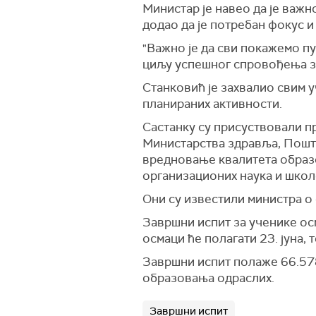
Министар је навео да је важн
додао да је потребан фокус и
"Важно је да сви покажемо п
циљу успешног спровођења за
Станковић је захвалио свим 
планираних активности.
Састанку су присуствовали п
Министарства здравља, Поште
вредновање квалитета образ
организационих наука и школ
Они су известили министра о
Завршни испит за ученике осм
осмаци ће полагати 23. јуна, 
Завршни испит полаже 66.57
образовања одраслих.
Завршни испит