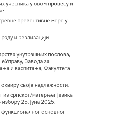
их учесника у овом процесу и
ке.
требне превентивне мере у
 раду и реализацији
арства унутрашњих послова,
 еУправу, Завода за
ања и васпитања, Факултета
 оквиру своје надлежности.
ст из српског/матерњег језика
о избору 25. јуна 2025.
а функционалног основног