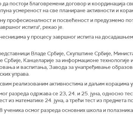
о да постоји благовремени договор и координација св
 пуна усмереност на све планиране активности и кора
уну професионалност и посвећеност и предузмемо по
вршног испита", рекао је.
учесницима у процесу завршног испита на досадашњем
редставници Владе Србије, Скупштине Србије, Минист
 Србије, Канцеларије за информационе технологије и
овања и васпитања, Завода за унапређивање образов
ских управа.
 свим реализованим активностима и даљим корацима у
ог разреда одржава се 23, 24. и 25. јуна, односно те
тест из математике 24. јуна, а трећи тест из предмета п
8 ученика осмог разреда основних школа и полазник