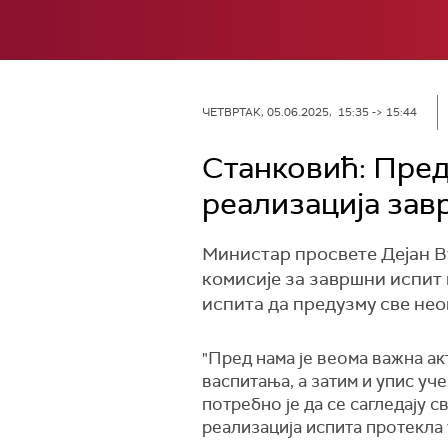
ЧЕТВРТАК, 05.06.2025, 15:35 -> 15:44
Станковић: Пред
реализација зав
Министар просвете Дејан В
комисије за завршни испит 
испита да предузму све не
"Пред нама је веома важна ак
васпитања, а затим и упис уч
потребно је да се сагледају 
реализација испита протекла 