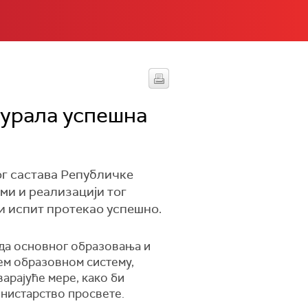
гурала успешна
ог састава Републичке
ми и реализацији тог
и испит протекао успешно.
реда основног образовања и
шем образовном систему,
арајуће мере, како би
инистарство просвете.