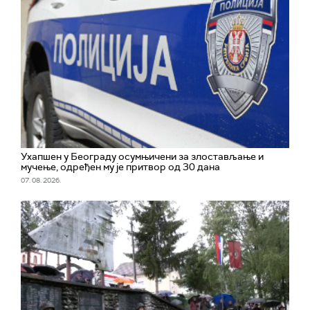
Ухапшен у Београду осумњичени за злостављање и
мучење, одређен му је притвор од 30 дана
07. 08. 2026.