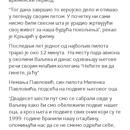
временски период.
"Тог дана завршио то херојско дело и отишао
у легенду својим летом. У почетку ни сами
нисмо били свесни шта је урадио жртвујући
свој живот за наша будућа покољења“, рекао
је Крњајић у филму.
Последњи лет једног од најбољих пилота
трајао је око 12 минута. На месту пада авиона
у околини Ваљева и данас одзвањају његове
речи својим млађим колегама "Нећете ви да
гинете, ја ћу".
Немања Павловић, син пилота Миленка
Павловића, подсећа на подвиге његовог оца.
"Двадесет шести пут смо се сабрали овде у
Ваљеву како би смо обележили подвиг нашег
оца, а кроз њега и подвиге свих оних који су те
1999. године бранили нашу отаџбину,
опомињући нас да се не смемо одрећи себе,