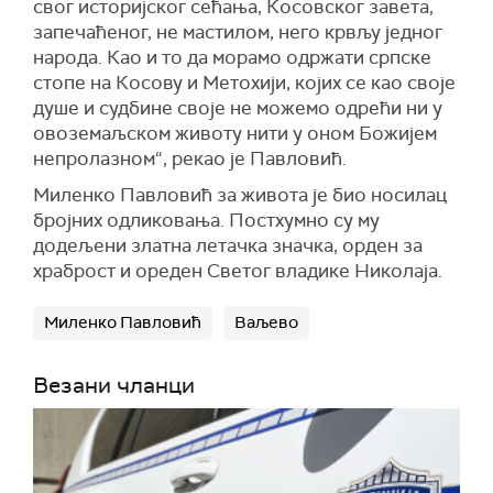
свог историјског сећања, Косовског завета,
запечаћеног, не мастилом, него крвљу једног
народа. Као и то да морамо одржати српске
стопе на Косову и Метохији, којих се као своје
душе и судбине своје не можемо одрећи ни у
овоземаљском животу нити у оном Божијем
непролазном“, рекао је Павловић.
Миленко Павловић за живота је био носилац
бројних одликовања. Постхумно су му
додељени златна летачка значка, орден за
храброст и ореден Светог владике Николаја.
Миленко Павловић
Ваљево
Везани чланци