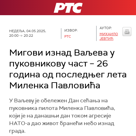
РТС
АУТОР:
ИЗВОР:
НЕДЕЉА, 04.05.2025,
МИХАИЛО
20:00 -> 20:22
РТС
ЈЕВТИЋ
Мигови изнад Ваљева у
пуковникову част – 26
година од последњег лета
Миленка Павловића
У Ваљеву је обележен Дан сећања на
пуковника пилота Миленка Павловића,
који је на данашњи дан током агресије
НАТО-а дао живот бранећи небо изнад
града.