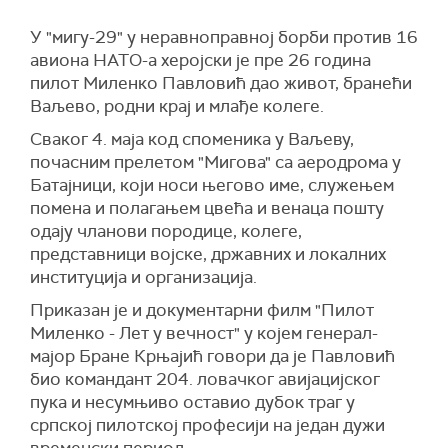
У "мигу-29" у неравноправној борби против 16
авиона НАТО-а херојски је пре 26 година
пилот Миленко Павловић дао живот, бранећи
Ваљево, родни крај и млађе колеге.
Сваког 4. маја код споменика у Ваљеву,
почасним прелетом "Мигова" са аеродрома у
Батајници, који носи његово име, служењем
помена и полагањем цвећа и венаца пошту
одају чланови породице, колеге,
представници војске, државних и локалних
институција и организација.
Приказан је и документарни филм "Пилот
Миленко - Лет у вечност" у којем генерал-
мајор Бране Крњајић говори да је Павловић
био командант 204. ловачког авијацијског
пука и несумњиво оставио дубок траг у
српској пилотској професији на један дужи