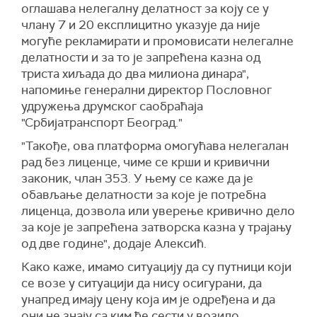
оглашава нелегалну делатност за коју се у
члану 7 и 20 експлицитно указује да није
могуће рекламирати и промовисати нелегалне
делатности и за то је запрећена казна од
триста хиљада до два милиона динара",
напомиње генерални директор Пословног
удружења друмског саобраћаја
"Србијатранспорт Београд."
"Такође, ова платформа омогућава нелегалан
рад без лиценце, чиме се крши и кривични
законик, члан 353. У њему се каже да је
обављање делатности за које је потребна
лиценца, дозвола или уверење кривично дело
за које је запрећена затворска казна у трајању
од две године", додаје Алексић.
Како каже, имамо ситуацију да су путници који
се возе у ситуацији да нису осигурани, да
унапред имају цену која им је одређена и да
они не знају са ким ће сести у возило.