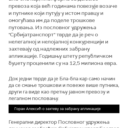
превоза која већ годинама повезује возаче
и путнике који путују у истом правцу и
омогућава им да поделе трошкове
путовања. Из пословног удружења
"Србијатранспорт" тврде да је реч о
нелегалној и нелојалној конкуренцији и
захтевају од надлежних забрану
апликације. Годишњу штету републичком
буџету проценили су на 12,5 милиона евра.
Док једни тврде да је Бла-бла кар само начин
да се смање трошкови и повеже више путника,
други га виде као претњу јавном превозу и
легалном пословању.
Горан Алексић о захтеву за забрану апликације
Генерални директор Пословног удружења