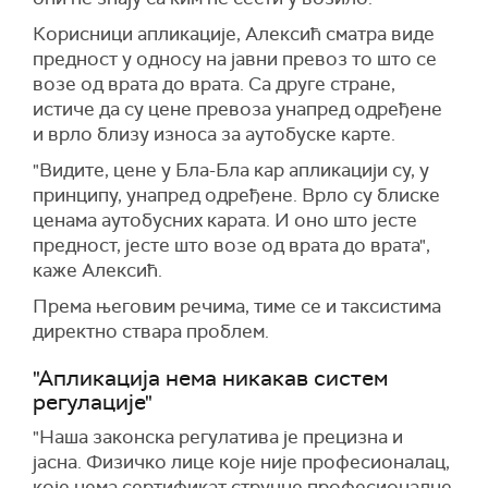
Корисници апликације, Алексић сматра виде
предност у односу на јавни превоз то што се
возе од врата до врата. Са друге стране,
истиче да су цене превоза унапред одређене
и врло близу износа за аутобуске карте.
"Видите, цене у Бла-Бла кар апликацији су, у
принципу, унапред одређене. Врло су блиске
ценама аутобусних карата. И оно што јесте
предност, јесте што возе од врата до врата",
каже Алексић.
Према његовим речима, тиме се и таксистима
директно ствара проблем.
"Апликација нема никакав систем
регулације"
"Наша законска регулатива је прецизна и
јасна. Физичко лице које није професионалац,
које нема сертификат стручне професионалне