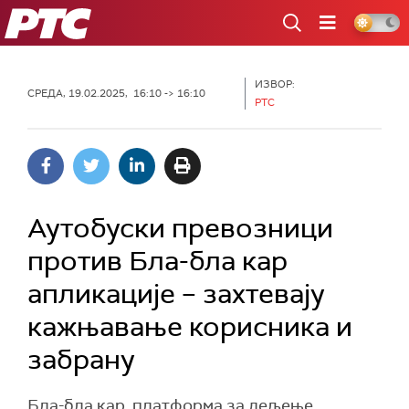
РТС
ИЗВОР:
СРЕДА, 19.02.2025, 16:10 -> 16:10
РТС
Аутобуски превозници
против Бла-бла кар
апликације – захтевају
кажњавање корисника и
забрану
Бла-бла кар, платформа за дељење