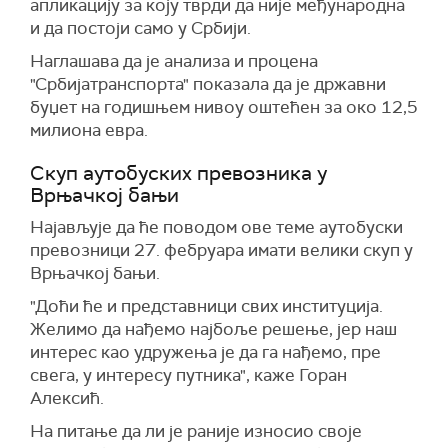
апликацију за коју тврди да није међународна
и да постоји само у Србији.
Наглашава да је анализа и процена
"Србијатранспорта" показала да је државни
буџет на годишњем нивоу оштећен за око 12,5
милиона евра.
Скуп аутобуских превозника у
Врњачкој бањи
Најављује да ће поводом ове теме аутобуски
превозници 27. фебруара имати велики скуп у
Врњачкој бањи.
"Доћи ће и представници свих институција.
Желимо да нађемо најбоље решење, јер наш
интерес као удружења је да га нађемо, пре
свега, у интересу путника", каже Горан
Алексић.
На питање да ли је раније износио своје