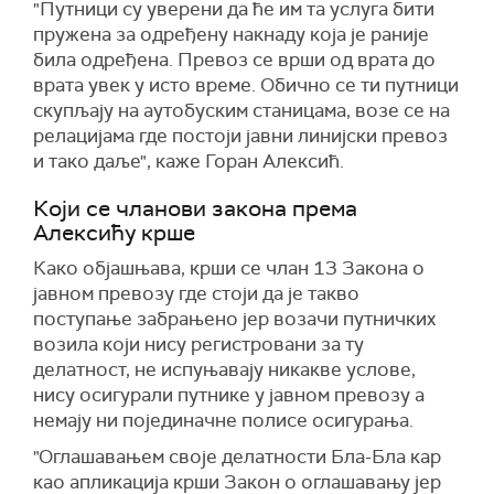
"Путници су уверени да ће им та услуга бити
пружена за одређену накнаду која је раније
била одређена. Превоз се врши од врата до
врата увек у исто време. Обично се ти путници
скупљају на аутобуским станицама, возе се на
релацијама где постоји јавни линијски превоз
и тако даље", каже Горан Алексић.
Који се чланови закона према
Алексићу крше
Како објашњава, крши се члан 13 Закона о
јавном превозу где стоји да је такво
поступање забрањено јер возачи путничких
возила који нису регистровани за ту
делатност, не испуњавају никакве услове,
нису осигурали путнике у јавном превозу а
немају ни појединачне полисе осигурања.
"Оглашавањем своје делатности Бла-Бла кар
као апликација крши Закон о оглашавању јер