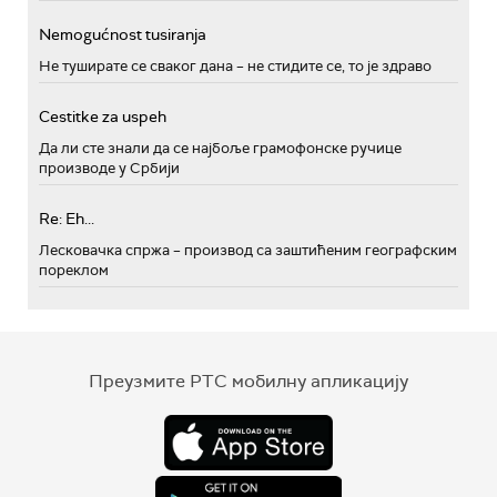
Nemogućnost tusiranja
Не туширате се сваког дана – не стидите се, то је здраво
Cestitke za uspeh
Да ли сте знали да се најбоље грамофонске ручице
производе у Србији
Re: Eh...
Лесковачка спржа – производ са заштићеним географским
пореклом
Преузмите РТС мобилну апликацију