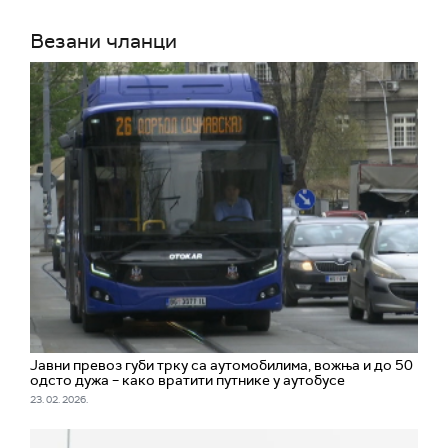
Везани чланци
Јавни превоз губи трку са аутомобилима, вожња и до 50
одсто дужа – како вратити путнике у аутобусе
23. 02. 2026.