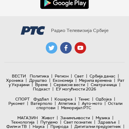
Радио Телевизија Србије
|
|
|
|
ВЕСТИ
Политика
Регион
Свет
Србија данас
|
|
|
|
Хроника
Друштво
Економија
Мерила времена
Рат
|
|
|
|
у Украјини
Време
Сервисне вести
Сматрачница
|
Подкаст
ЕУ могућности 2026
|
|
|
|
СПОРТ
Фудбал
Кошарка
Тенис
Одбојка
|
|
|
|
Рукомет
Ватерполо
Атлетика
Ауто-мото
Остали
|
спортови
Меморијал РТС
|
|
|
МАГАЗИН
Живот
Занимљивости
Музика
|
|
|
|
Технологијa
Путујемо
Свет познатих
Здравље
|
|
|
|
Филм и ТВ
Наука
Природа
Дигитални предузетник