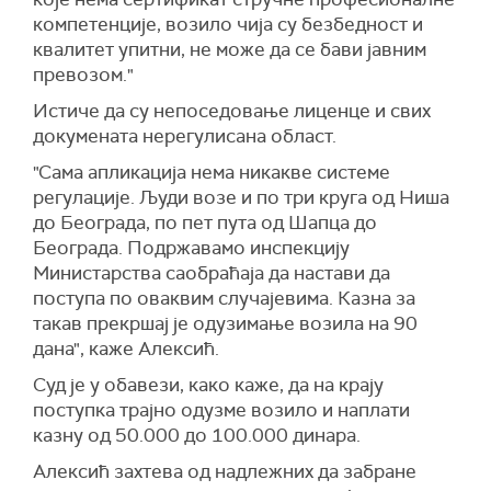
компетенције, возило чија су безбедност и
квалитет упитни, не може да се бави јавним
превозом."
Истиче да су непоседовање лиценце и свих
докумената нерегулисана област.
"Сама апликација нема никакве системе
регулације. Људи возе и по три круга од Ниша
до Београда, по пет пута од Шапца до
Београда. Подржавамо инспекцију
Министарства саобраћаја да настави да
поступа по оваквим случајевима. Казна за
такав прекршај је одузимање возила на 90
дана", каже Алексић.
Суд је у обавези, како каже, да на крају
поступка трајно одузме возило и наплати
казну од 50.000 до 100.000 динара.
Алексић захтева од надлежних да забране