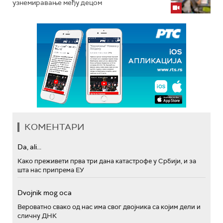
узнемиравање међу децом
КОМЕНТАРИ
Da, ali...
Како преживети прва три дана катастрофе у Србији, и за
шта нас припрема ЕУ
Dvojnik mog oca
Вероватно свако од нас има свог двојника са којим дели и
сличну ДНК