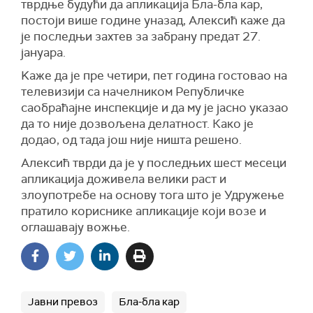
тврдње будући да апликација Бла-бла кар,
постоји више године уназад, Алексић каже да
је последњи захтев за забрану предат 27.
јануара.
Kaже да је пре четири, пет година гостовао на
телевизији са начелником Републичке
саобраћајне инспекције и да му је јасно указао
да то није дозвољена делатност. Како је
додао, од тада још није ништа решено.
Алексић тврди да је у последњих шест месеци
апликација доживела велики раст и
злоупотребе на основу тога што је Удружење
пратило кориснике апликације који возе и
оглашавају вожње.
Јавни превоз
Бла-бла кар