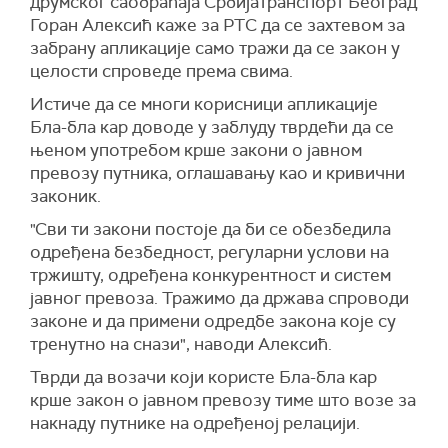
друмског саобраћаја Србијатранспорт Београд
Горан Алексић каже за РТС да се захтевом за
забрану апликације само тражи да се закон у
целости спроведе према свима.
Истиче да се многи корисници апликације
Бла-бла кар доводе у заблуду тврдећи да се
њеном употребом крше закони о јавном
превозу путника, оглашавању као и кривични
законик.
"Сви ти закони постоје да би се обезбедила
одређена безбедност, регуларни услови на
тржишту, одређена конкурентност и систем
јавног превоза. Тражимо да држава спроводи
законе и да примени одредбе закона које су
тренутно на снази", наводи Алексић.
Тврди да возачи који користе Бла-бла кар
крше закон о јавном превозу тиме што возе за
накнаду путнике на одређеној релацији.