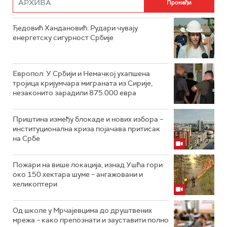
Ђедовић Хандановић: Рудари чувају
енергетску сигурност Србије
Европол: У Србији и Немачкој ухапшена
тројица кријумчара миграната из Сирије,
незаконито зарадили 875.000 евра
Приштина између блокаде и нових избора –
институционална криза појачава притисак
на Србе
Пожари на више локација, изнад Ушћа гори
око 150 хектара шуме – ангажовани и
хеликоптери
Од школе у Мрчајевцима до друштвених
мрежа – како препознати и зауставити полно