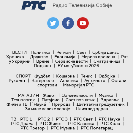
Радио Телевизија Србије
|
|
|
|
ВЕСТИ
Политика
Регион
Свет
Србија данас
|
|
|
|
Хроника
Друштво
Економија
Мерила времена
Рат
|
|
|
|
у Украјини
Време
Сервисне вести
Сматрачница
|
Подкаст
ЕУ могућности 2026
|
|
|
|
СПОРТ
Фудбал
Кошарка
Тенис
Одбојка
|
|
|
|
Рукомет
Ватерполо
Атлетика
Ауто-мото
Остали
|
спортови
Меморијал РТС
|
|
|
МАГАЗИН
Живот
Занимљивости
Музика
|
|
|
|
Технологијa
Путујемо
Свет познатих
Здравље
|
|
|
|
Филм и ТВ
Наука
Природа
Дигитални предузетник
|
За мале велике хероје
Наизглед здрав
|
|
|
|
|
ТВ
РТС 1
РТС 2
РТС 3
РТС Свет
РТС Наука
|
|
|
|
РТС Драма
РТС Живот
РТС Класика
РТС Коло
|
|
РТС Трезор
РТС Музика
РТС Полетарац