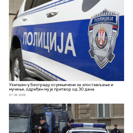
Ухапшен у Београду осумњичени за злостављање и
мучење, одређен му је притвор од 30 дана
07. 08. 2026.