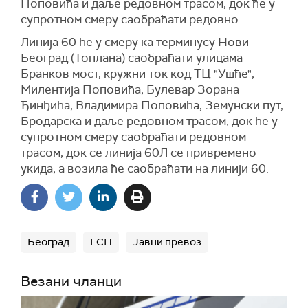
Поповића и даље редовном трасом, док ће у
супротном смеру саобраћати редовно.
Линија 60 ће у смеру ка терминусу Нови
Београд (Топлана) саобраћати улицама
Бранков мост, кружни ток код ТЦ "Ушће",
Милентија Поповића, Булевар Зорана
Ђинђића, Владимира Поповића, Земунски пут,
Бродарска и даље редовном трасом, док ће у
супротном смеру саобраћати редовном
трасом, док се линија 60Л се привремено
укида, а возила ће саобраћати на линији 60.
Београд
ГСП
Јавни превоз
Везани чланци