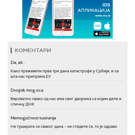
КОМЕНТАРИ
Da, ali...
Како преживети прва три дана катастрофе у Србији, и за
шта нас припрема ЕУ
Dvojnik mog oca
Вероватно свако од нас има свог двојника са којим дели и
сличну ДНК
Nemogućnost tusiranja
Не туширате се сваког дана – не стидите се, то је здраво