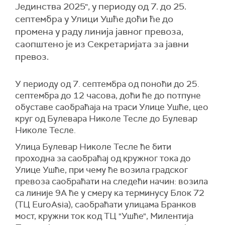
Јединства 2025", у периоду од 7. до 25.
септембра у Улици Ушће доћи ће до
промена у раду линија јавног превоза,
саопштено је из Секретаријата за јавни
превоз.
У периоду од 7. септембра од поноћи до 25.
септембра до 12 часова, доћи ће до потпуне
обуставе саобраћаја на траси Улице Ушће, цео
круг од Булевара Николе Тесле до Булевар
Николе Тесле.
Улица Булевар Николе Тесле ће бити
проходна за саобраћај од кружног тока до
Улице Ушће, при чему ће возила градског
превоза саобраћати на следећи начин: возила
са линије 9А ће у смеру ка терминусу Блок 72
(ТЦ EuroAsia), саобраћати улицама Бранков
мост, кружни ток код ТЦ "Ушће", Милентија