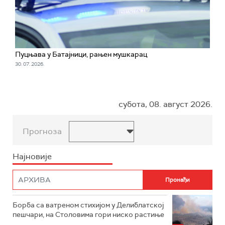
Пуцњава у Батајници, рањен мушкарац
30. 07. 2026.
субота, 08. август 2026.
Прогноза
Најновије
Борба са ватреном стихијом у Делиблатској
пешчари, на Столовима гори ниско растиње