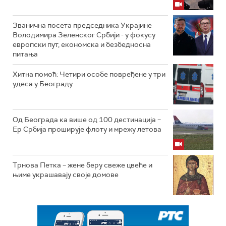
Званична посета председника Украјине
Володимира Зеленског Србији - у фокусу
европски пут, економска и безбедносна
питања
Хитна помоћ: Четири особе повређене у три
удеса у Београду
Од Београда ка више од 100 дестинација –
Ер Србија проширује флоту и мрежу летова
Трнова Петка – жене беру свеже цвеће и
њиме украшавају своје домове