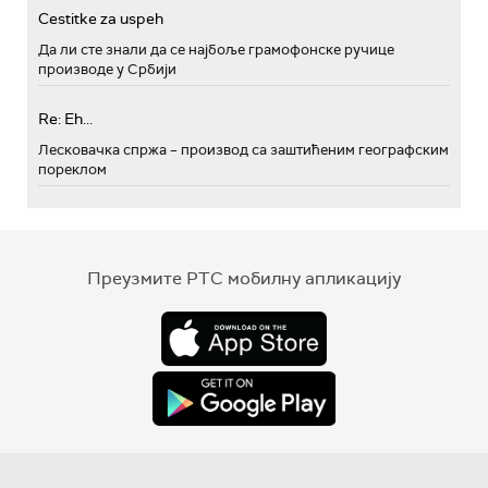
Cestitke za uspeh
Да ли сте знали да се најбоље грамофонске ручице
производе у Србији
Re: Eh...
Лесковачка спржа – производ са заштићеним географским
пореклом
Преузмите РТС мобилну апликацију