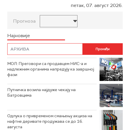
петак, 07. август 2026.
Прогноза
Најновије
МОЛ: Преговори са продавцем НИС-а и
надлежним органима напредују ка завршној
фази
Путничка возила најдуже чекају на
Батровцима
Одлука о привременом смањењу акциза на
нафтне деривате продужава се до 16.
августа