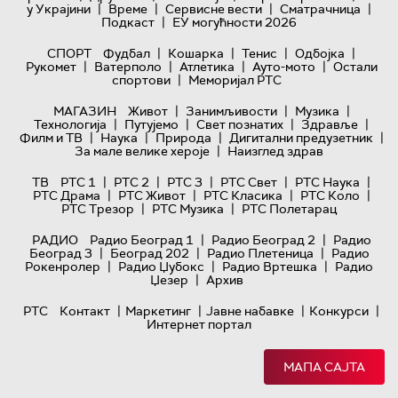
|
|
|
|
у Украјини
Време
Сервисне вести
Сматрачница
|
Подкаст
ЕУ могућности 2026
|
|
|
|
СПОРТ
Фудбал
Кошарка
Тенис
Одбојка
|
|
|
|
Рукомет
Ватерполо
Атлетика
Ауто-мото
Остали
|
спортови
Меморијал РТС
|
|
|
МАГАЗИН
Живот
Занимљивости
Музика
|
|
|
|
Технологијa
Путујемо
Свет познатих
Здравље
|
|
|
|
Филм и ТВ
Наука
Природа
Дигитални предузетник
|
За мале велике хероје
Наизглед здрав
|
|
|
|
|
ТВ
РТС 1
РТС 2
РТС 3
РТС Свет
РТС Наука
|
|
|
|
РТС Драма
РТС Живот
РТС Класика
РТС Коло
|
|
РТС Трезор
РТС Музика
РТС Полетарац
|
|
РАДИО
Радио Београд 1
Радио Београд 2
Радио
|
|
|
Београд 3
Београд 202
Радио Плетеница
Радио
|
|
|
Рокенролер
Радио Џубокс
Радио Вртешка
Радио
|
Џезер
Архив
|
|
|
|
РТС
Контакт
Маркетинг
Јавне набавке
Конкурси
Интернет портал
МАПА САЈТА