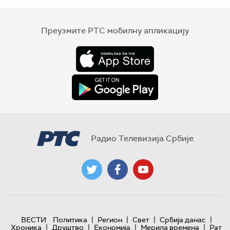
Преузмите РТС мобилну апликацију
Радио Телевизија Србије
|
|
|
|
ВЕСТИ
Политика
Регион
Свет
Србија данас
|
|
|
|
Хроника
Друштво
Економија
Мерила времена
Рат