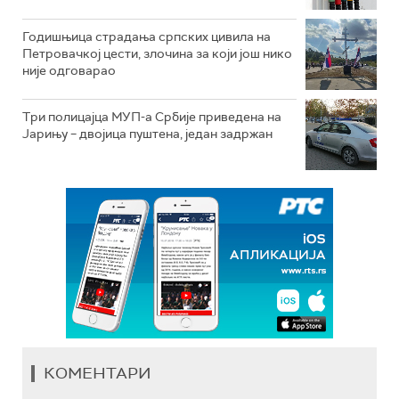
Годишњица страдања српских цивила на
Петровачкој цести, злочина за који још нико
није одговарао
Три полицајца МУП-а Србије приведена на
Јарињу – двојица пуштена, један задржан
КОМЕНТАРИ