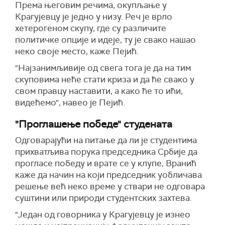
Према његовим речима, окупљање у
Крагујевцу је једно у низу. Реч је врло
хетерогеном скупу, где су различите
политичке опције и идеје, ту је свако нашао
неко своје место, каже Пејић.
"Најзанимљивије од свега тога је да на тим
скуповима неће стати криза и да ће свако у
свом правцу наставити, а како ће то ићи,
видећемо", навео је Пејић.
"
Проглашење победе" студената
Одговарајући на питање да ли је студентима
прихватљива порука председника Србије да
прогласе победу и врате се у клупе, Вранић
каже да начин на који председник уобличава
решење већ неко време у ствари не одговара
суштини или природи студентских захтева.
"Један од говорника у Крагујевцу је изнео