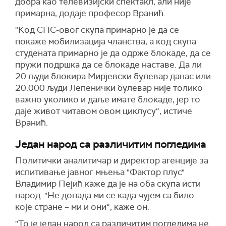
добра као телевизијски спектакл, али није
примарна, додаје професор Вранић.
"
Код СНС-овог скупа примарно је да се
покаже мобилизација чланства, а код скупа
студената примарно је да одрже блокаде, да се
пружи подршка да се блокаде наставе. Да ли
20 људи блокира Мирјевски булевар данас или
20.000 људи Лепенички булевар није толико
важно уколико и даље имате блокаде, јер то
даје живот читавом овом циклусу“, истиче
Вранић.
Један народ са различитим погледима
Политички аналитичар и директор агенције за
испитивање јавног мњења "Фактор плус"
Владимир Пејић каже да је на оба скупа исти
народ. "Не допада ми се када чујем са било
које стране – ми и они“, каже он.
"То је један народ са различитим погледима не