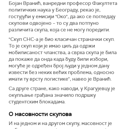
Бојан Вранић
,
ванредни професор Факултета
политичких наука у Београду,
рекао је,
гостујући у емисији "Око",
да ако се погледају
скупови одвојено – то су два потпуно
различита скупа, која се не могу поредити.
"
Скуп СНС-а је био класичан страначки скуп.
То је скуп који је имао циљ да одржи
мобилисаност чланства, а сврха скупа је била
да покаже да онда када буду били избори,
могуће је одређен број људи у једном дану
извести без неких већих проблема, односно
имати ту врсту логистике“, навео је Вранић.
Са друге стране, како наводи, у Крагујевцу је
окупљање грађана значило подршку
студентским блокадама.
О масовности скупова
И на једном и на другом скупу, масовност је