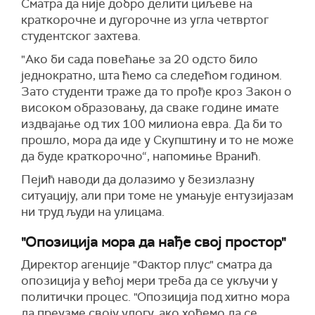
Сматра да није добро делити циљеве на
краткорочне и дугорочне из угла четвртог
студентског захтева.
"
Ако би сада повећање за 20 одсто било
једнократно, шта ћемо са следећом годином.
Зато студенти траже да то прође кроз Закон о
високом образовању, да сваке године имате
издвајање од тих 100 милиона евра. Да би то
прошло, мора да иде у Скупштину и то не може
да буде краткорочно“, напомиње Вранић.
Пејић наводи да долазимо у безизлазну
ситуацију, али при томе не умањује ентузијазам
ни труд људи на улицама.
"Опозиција мора да нађе свој простор"
Директор агенције "Фактор плус" сматра да
опозиција у већој мери треба да се укључи у
политички процес. "Опозиција под хитно мора
да преузме своју улогу, ако хоћемо да се