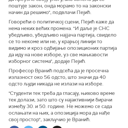
поштује закон, онда морамо то на законски
начин да решимо", подвлачи Пејић.
Говорећи о политичкој сцени, Пејић каже да
нема неких већих промена. "И даље
је
СНС
убедљиво, убедљиво најјача партија,
с
видело
се то некоме или не, у крајњој линији то
видимо и кроз одбијање опозиционих партија
да иду на нове изборе, у
з
све мањкавост
и
изборног система", додаје Пејић.
Професор Вранић подсећа да је
просечна
излазност
око
56
одсто, што значи да 4
0
одсто љ
уди никада не излази на изборе.
"С
туденти тек треба да гласају, њихово време
тек долази, зато што
су
најактивнији бирачи
између 30. и 50. године.
Не можемо се сада
ослањати на њих, а опозиција мора да нађе
свој простор", закључио је Вранић.