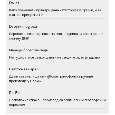
Da, ali...
Како преживети прва три дана катастрофе у Србији, и за
шта нас припрема ЕУ
Dvojnik mog oca
Вероватно свако од нас има свог двојника са којим дели и
сличну ДНК
Nemogućnost tusiranja
Не туширате се сваког дана – не стидите се, то је здраво
Cestitke za uspeh
Да ли сте знали да се најбоље грамофонске ручице
производе у Србији
Re: Eh...
Лесковачка спржа – производ са заштићеним географским
пореклом