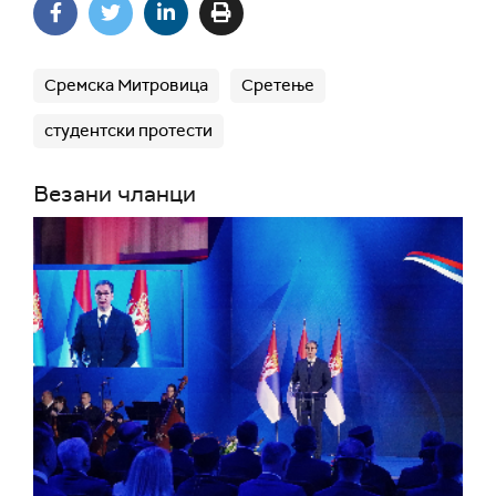
Сремска Митровица
Сретење
студентски протести
Везани чланци