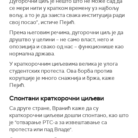
Дугорочни циљ је нешто што не може сад да
се мери нити у кратком времену уз најбољу
вољу, а то је да заиста свака институција ради
свој посао“, истиче Пејић.
Према његовим речима, дугорочни циљ је да
друштво у целини – не само власт, него и
опозиција и свако од нас – функционише као
нормална држава.
У краткорочним циљевима велика је улога
студентских протеста. Ова борба против
корупције је много снажнија и бржа, каже
Пејић.
Спонтани краткорочни циљеви
Са друге стране, Вранић каже да су
краткорочни циљеви дошли спонтано, као што
је "отварање РТС-а за извештавање са
протеста или пад Владе".