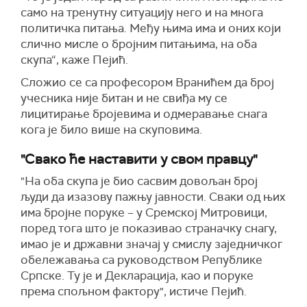
само на тренутну ситуацију него и на многа
политичка питања. Међу њима има и оних који
слично мисле о бројним питањима, на оба
скупа“, каже Пејић.
Сложио се са професором Вранићем да број
учесника није битан и не свиђа му се
лицитирање бројевима и одмеравање снага
кога је било више на скуповима.
"Свако ће наставити у свом правцу"
"На оба скупа је био сасвим довољан број
људи да изазову пажњу јавности. Сваки од њих
има бројне поруке – у Сремској Митровици,
поред тога што је показивао страначку снагу,
имао је и државни значај у смислу заједничког
обележавања са руководством Републике
Српске. Ту је и Декларација, као и поруке
према спољном фактору", истиче Пејић.