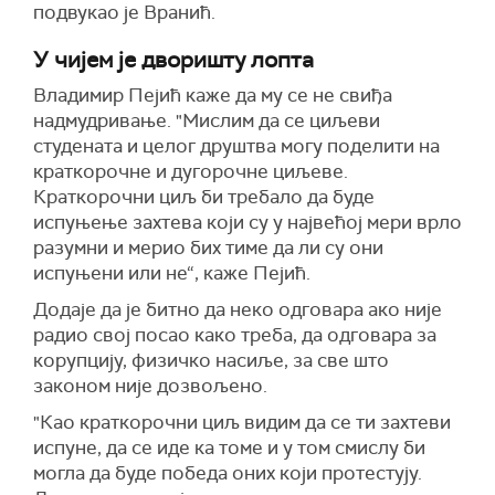
подвукао је Вранић.
У чијем је дворишту лопта
Владимир Пејић каже да му се не свиђа
надмудривање. "Мислим да се циљеви
студената и целог друштва могу поделити на
краткорочне и дугорочне циљеве.
Краткорочни циљ би требало да буде
испуњење захтева који су у највећој мери врло
разумни и мерио бих тиме да ли су они
испуњени или не“, каже Пејић.
Додаје да је битно да неко одговара ако није
радио свој посао како треба, да одговара за
корупцију, физичко насиље, за све што
законом није дозвољено.
"Као краткорочни циљ видим да се ти захтеви
испуне, да се иде ка томе и у том смислу би
могла да буде победа оних који протестују.