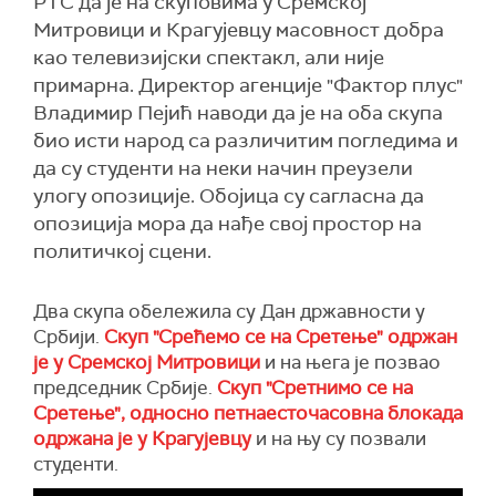
РТС да је на скуповима у Сремској
Митровици и Крагујевцу масовност добра
као телевизијски спектакл, али није
примарна. Директор агенције "Фактор плус"
Владимир Пејић наводи да је на оба скупа
био исти народ са различитим погледима и
да су студенти на неки начин преузели
улогу опозиције. Обојица су сагласна да
опозиција мора да нађе свој простор на
политичкој сцени.
Два скупа обележила су Дан државности у
Србији.
Скуп "Срећемо се на Сретење" одржан
је у Сремској Митровици
и на њега је позвао
председник Србије.
Скуп "Сретнимо се на
Сретење", односно петнаесточасовна блокада
одржана је у Крагујевцу
и на њу су позвали
студенти.