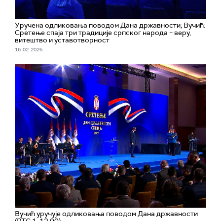
Уручена одликовања поводом Дана државности; Вучић:
Сретење спаја три традиције српског народа – веру,
витештво и уставотворност
16. 02. 2026.
Вучић уручује одликовања поводом Дана државности