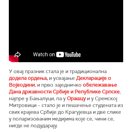
У овај празник стала је и традиционална
додела ордења
,
и усвајање
Декларације о
Војводини
, и прво заједничко
обележавање
Дана државности Србије и Републике Српске
,
најпре у Бањалуци, па у
Орашцу
и у Сремској
Митровици – стало је и пешачење студената из
свих крајева Србије до Крагујевца и две слике
у поларизованим медијима које се, чини се,
нигде не подударају.