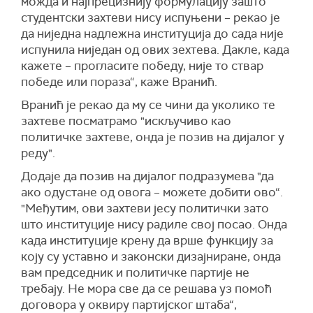
можда и најпрецизнију формулацију зашто
студентски захтеви нису испуњени – рекао је
да ниједна надлежна институција до сада није
испунила ниједан од ових зехтева. Дакле, када
кажете – прогласите победу, није то ствар
победе или пораза“, каже Вранић.
Вранић је рекао да му се чини да уколико те
захтеве посматрамо "искључиво као
политичке захтеве, онда је позив на дијалог у
реду".
Додаје да позив на дијалог подразумева "да
ако одустане од овога – можете добити ово“.
"Међутим, ови захтеви јесу политички зато
што институције нису радиле свој посао. Онда
када институције крену да врше функцију за
коју су уставно и законски дизајниране, онда
вам председник
и
политичке партије не
требају.
Не мора све да се решава уз помоћ
договора у оквиру партијског штаба“,