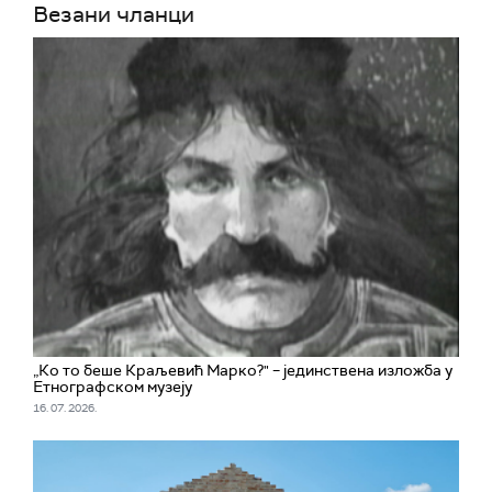
Везани чланци
„Ко то беше Краљевић Марко?" – јединствена изложба у
Етнографском музеју
16. 07. 2026.