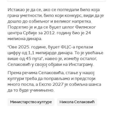
И
стакао
је
да се, ако се погледали било која
грана уметности, било који конкурс, види да је
дошло до озбиљног и великог напретка.
П
одсетио је и да се
буџет целог Филмског
центра Србије за 2012. годину био је 24
милиона динара.
"Ове 2025. године, буџет ФЦС-а прелази
цифру од 1,1 милијарде динара. То је увећање
више од 45 пута“,
навео је, између осталог,
Селаковић у својој објави на Инстаграму.
Према речима Селаковића, стање у нашој
култури треба да поправљамо и предстоји
много посла, а Експо 2027 је озбиљна шанса
да то буде учинињено.
Министарство културе
Никола Селаковић