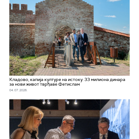
Кладово, капија културе на истоку: 33 милиона динара
за нови живот тврђаве Фетислам
04. 07. 2026.