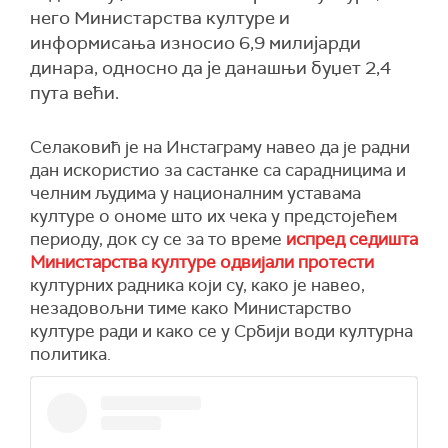
него Министарства културе и
информисања износио 6,9 милијарди
динара, односно да је данашњи буџет 2,4
пута већи.
Селаковић је на Инстаграму навео да је радни
дан искористио за састанке са сарадницима и
челним људима у националним уставама
културе о ономе што их чека у предстојећем
периоду, док су се за то време
испред седишта
Министарства културе одвијали протести
културних радника који су, како је навео,
незадовољни тиме како Министарство
културе ради и како се у Србији води културна
политика.