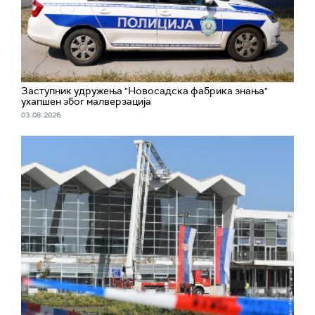
Заступник удружења "Новосадска фабрика знања"
ухапшен због малверзација
03. 08. 2026.