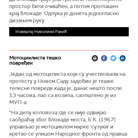
простор бити очишћен, а потом проглашен
крај блокаде. Одлука је донета једногласно
дизањем руку.
Извештај Николине Ракић
Мотоциклиста тешко
повређен
Један од мотоцклиста који су учествовали на
протесту у Новом Саду задобио је тешке
телесне повреде када је, данас нешто после
13 часова, пао са возила, саопштено је из
МУП-а.
"На делу коловоза где се није одвијао
саобраћај због блокаде моста, Б.К. (1967)
управљао је мотоциклом марке '
с
узуки' и
кретао се улицом Народног фронта од правца