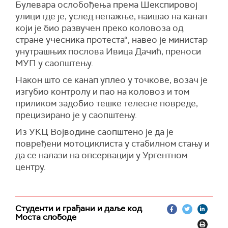
Булевара ослобођења према Шекспировој
улици где је, услед непажње, наишао на канап
који је био развучен преко коловоза од
стране учесника протеста“,
навео је министар
унутрашњих послова Ивица Дачић, преноси
МУП у саопштењу.
Након што се канап уплео у точкове, возач је
изгубио контролу и пао на коловоз и том
приликом задобио тешке телесне повреде,
прецизирано је у саопштењу.
Из УКЦ Војводине саопштено је да је
повређени мотоциклиста у стабилном стању и
да се налази на опсервацији у Ургентном
центру.
Студенти и грађани и даље код
Моста слободе