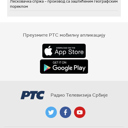
Лесковачка спржа – производ са заштићеним географским
пореклом
Преузмите РТС мобилну апликацију
Радио Телевизија Србије