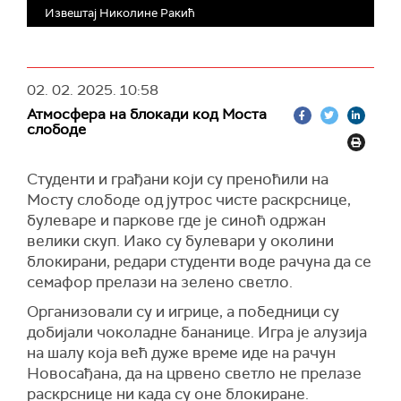
Извештај Николине Ракић
02. 02. 2025.
10:58
Атмосфера на блокади код Моста
слободе
Студенти и грађани који су преноћили на
Мосту слободе од јутрос чисте раскрснице,
булеваре и паркове где је синоћ одржан
велики скуп. Иако су булевари у околини
блокирани, редари студенти воде рачуна да се
семафор прелази на зелено светло.
Организовали су и игрице, а победници су
добијали чоколадне бананице. Игра је алузија
на шалу која већ дуже време иде на рачун
Новосађана, да на црвено светло не прелазе
раскрснице ни када су оне блокиране.