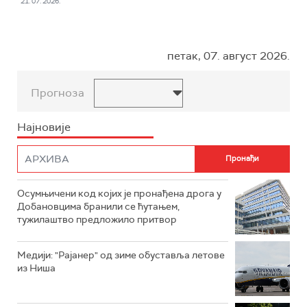
21. 07. 2026.
петак, 07. август 2026.
Прогноза
Најновије
Осумњичени код којих је пронађена дрога у
Добановцима бранили се ћутањем,
тужилаштво предложило притвор
Mедији: "Рајанер" од зиме обуставља летове
из Ниша