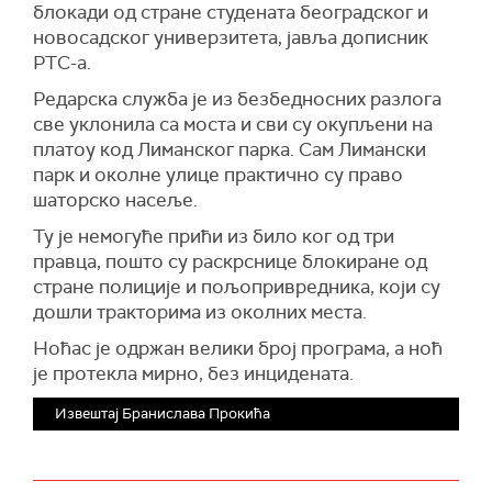
блокади од стране студената београдског и
новосадског универзитета, јавља дописник
РТС-а.
Редарска служба је из безбедносних разлога
све уклонила са моста и сви су окупљени на
платоу код Лиманског парка. Сам Лимански
парк и околне улице практично су право
шаторско насеље.
Ту је немогуће прићи из било ког од три
правца, пошто су раскрснице блокиране од
стране полиције и пољопривредника, који су
дошли тракторима из околних места.
Ноћас је одржан велики број програма, а ноћ
је протекла мирно, без инцидената.
Извештај Бранислава Прокића