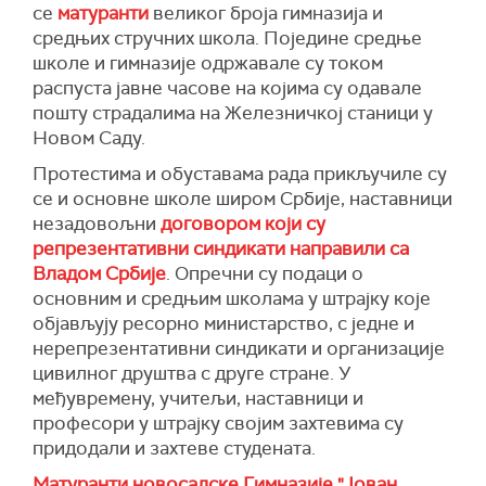
се
матуранти
великог броја гимназија и
средњих стручних школа. Поједине средње
школе и гимназије одржавале су током
распуста јавне часове на којима су одавале
пошту страдалима на Железничкој станици у
Новом Саду.
Протестима и обуставама рада прикључиле су
се и основне школе широм Србије, наставници
незадовољни
договором који су
репрезентативни синдикати направили са
Владом Србије
. Опречни су подаци о
основним и средњим школама у штрајку које
објављују ресорно министарство, с једне и
нерепрезентативни синдикати и организације
цивилног друштва с друге стране. У
међувремену, учитељи, наставници и
професори у штрајку својим захтевима су
придодали и захтеве студената.
Матуранти новосадске Гимназије "Јован