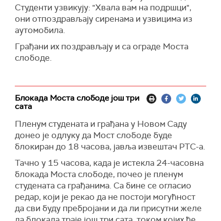
Студенти узвикују: "Хвала вам на подршци",
Блокада је данас у 15 часова продужена за
они
о
т
поздрављају
сиренама и узвицима из
још три сата, са образложењем да ће за то
аутомобила.
време бити очишћен простор где је одржан
Грађани их поздрављају и са ограде Моста
протест.
с
лободе.
Последњи трактори одлазе, полако се
успоставља саобраћај код Моста слободе,
јавља извештач РТС-а.
Блокада Моста слободе још три
сата
Пленум студената и грађана у Новом Саду
донео је одлуку да Мост слободе буде
блокиран до 18 часова, јавља извештач РТС-а.
Тачно у 15 часова, када је истекла 24-часовна
блокада Моста слободе, почео је пленум
студената са грађанима. Са бине се огласио
редар, који је рекао да не постоји могућност
да сви буду пребројани и да ли присутни желе
да блокада траје још три сата, током којих ће