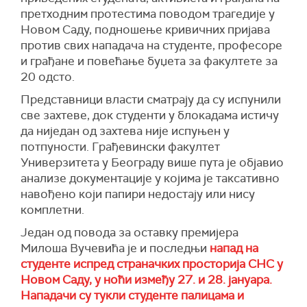
претходним протестима поводом трагедије у
Новом Саду, подношење кривичних пријава
против свих нападача на студенте, професоре
и грађане и повећање буџета за факултете за
20 одсто.
Представници власти сматрају да су испунили
све захтеве, док студенти у блокадама истичу
да ниједан од захтева није испуњен у
потпуности. Грађевински факултет
Универзитета у Београду више пута је објавио
анализе документације у којима је таксативно
навођено који папири недостају или нису
комплетни.
Један од повода за оставку премијера
Милоша Вучевића је и последњи
напад на
студенте испред страначких просторија СНС у
Новом Саду, у ноћи између 27. и 28. јануара.
Нападачи су тукли студенте палицама и