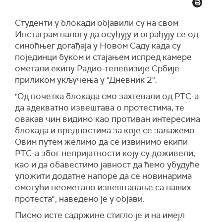
Студенти у блокади
објавили су на свом
Инстаграм налогу да
осуђују и ограђују се од
синоћњег догађаја у Новом Саду када су
појединци буком и стајањем испред камере
ометали екипу Радио-телевизије Србије
приликом укључења у "Дневник
2
".
"Од почетка блокада смо захтевали од РТС-а
да адекватно извештава о протестима, те
овакав чин видимо као противан интересима
блокада и вредностима за које се залажемо.
Овим путем желимо да се извинимо екипи
РТС-а због непријатности коју су доживели,
као и да обавестимо јавност да ћемо убудуће
уложити додатне напоре да се новинарима
омогући неометано извештавање са наших
протеста“,
наведено је у објави.
Писмо исте садржине стигло је и на имејл