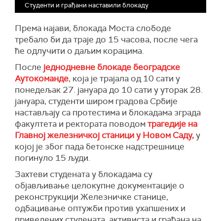
Студенти и грађани наставили блокаду
Према најави, блокада Моста слободе
требало би да траје до 15 часова, после чега
ће одлучити о даљим корацима.
После
једнодневне блокаде београдске
Аутокоманде
, која је трајала од 10 сати у
понедељак 27. јануара до 10 сати у уторак 28.
јануара, студенти широм градова Србије
настављају са протестима и блокадама зграда
факултета и ректората поводом
трагедије на
Главној железничкој станици у Новом Саду,
у
којој је због пада бетонске надстрешнице
погинуло 15 људи.
Захтеви студената у блокадама су
објављивање целокупне документације о
реконструкцији Железничке станице,
одбацивање оптужби против ухапшених и
приведених студената, активиста и грађана на