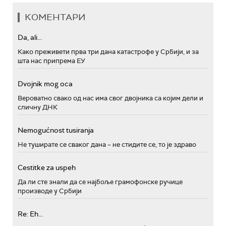
КОМЕНТАРИ
Da, ali...
Како преживети прва три дана катастрофе у Србији, и за
шта нас припрема ЕУ
Dvojnik mog oca
Вероватно свако од нас има свог двојника са којим дели и
сличну ДНК
Nemogućnost tusiranja
Не туширате се сваког дана – не стидите се, то је здраво
Cestitke za uspeh
Да ли сте знали да се најбоље грамофонске ручице
производе у Србији
Re: Eh...