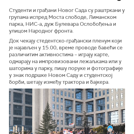
Студенти и грађани Новог Сада су раштркани у
групама испред Моста слободе, Лиманском
парка, НИС-а, дуж Булевара Ослобођења и
улицом Народног фронта.
Док чекају стедентско-грађански пленум који
је најављен у 15.00, време проводе бавећи се
различитим активностима – играју карте,
одмарају на импровизовани лежаљкама или у
шаторима у парку, пишу поруке и фотографије
у знак подршке Новом Саду и студентској
борби, шетају између трактора и бајкера.