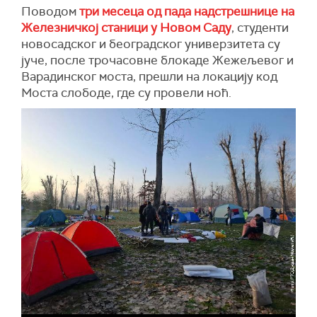
Поводом
три месеца од пада надстрешнице на
Железничкој станици у Новом Саду
, студенти
новосадског и београдског универзитета су
јуче, после трочасовне блокаде Жежељевог и
Варадинског моста, прешли на локацију код
Моста слободе, где су провели ноћ.