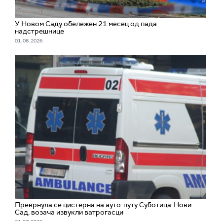
У Новом Саду обележен 21 месец од пада
надстрешнице
01. 08. 2026.
Преврнула се цистерна на ауто-путу Суботица-Нови
Сад, возача извукли ватрогасци