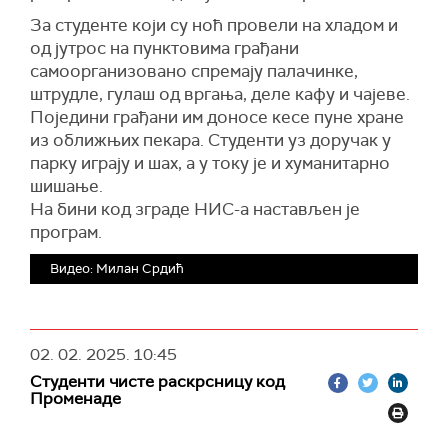
За студенте који су ноћ провели на хладом и
од јутрос на пунктовима грађани
самоорганизовано спремају палачинке,
штрудле, гулаш од вргања, деле кафу и чајеве.
Поједини грађани им доносе кесе пуне хране
из оближњих пекара. Студенти уз доручак у
парку играју и шах, а у току је и хуманитарно
шишање.
На бини код зграде НИС-а настављен је
програм.
Видео: Милан Срдић
02. 02. 2025.
10:45
Студенти чисте раскрсницу код
Променаде