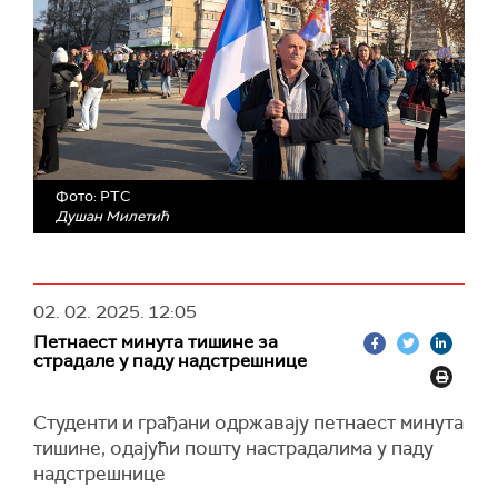
Фото: РТС
Душан Милетић
02. 02. 2025.
12:05
Петнаест минута тишине за
страдале у паду надстрешнице
Студенти и грађани одржавају петнаест минута
тишине, одајући пошту настрадалима у паду
надстрешнице