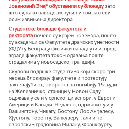
Јовановић Змај" обуставили су блокаду
зато
што су, како наводе, испуњени сви захтеви
осим извињења директора.
Студентске блокаде факултета и
ректората
почеле су крајем новембра, пошто
су академци са Факултета драмских уметности
(ФДУ) у Београду физички нападнути испред
зграде факултета током одавања поште
страдалима у новосадској трагедији.
Скупови подршке студентима који скоро три
месеца блокирају факултете и протестују
захтевајући одговорност за погибију 15 људи
на Железничкој станици у Новом Саду
одржавају се и у српској дијаспори, у Европи,
Америци и Канади. Недавно, одржани су и у
Вашингтону, Чикагу, Бостону, Лос Анђелесу,
Хјустону, Торонту, Ванкуверу... али и по
европским градовима Милану, Франкфурту,