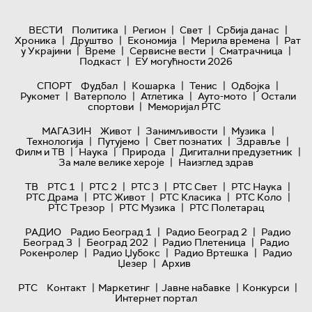
|
|
|
|
ВЕСТИ
Политика
Регион
Свет
Србија данас
|
|
|
|
Хроника
Друштво
Економија
Мерила времена
Рат
|
|
|
|
у Украјини
Време
Сервисне вести
Сматрачница
|
Подкаст
ЕУ могућности 2026
|
|
|
|
СПОРТ
Фудбал
Кошарка
Тенис
Одбојка
|
|
|
|
Рукомет
Ватерполо
Атлетика
Ауто-мото
Остали
|
спортови
Меморијал РТС
|
|
|
МАГАЗИН
Живот
Занимљивости
Музика
|
|
|
|
Технологијa
Путујемо
Свет познатих
Здравље
|
|
|
|
Филм и ТВ
Наука
Природа
Дигитални предузетник
|
За мале велике хероје
Наизглед здрав
|
|
|
|
|
ТВ
РТС 1
РТС 2
РТС 3
РТС Свет
РТС Наука
|
|
|
|
РТС Драма
РТС Живот
РТС Класика
РТС Коло
|
|
РТС Трезор
РТС Музика
РТС Полетарац
|
|
РАДИО
Радио Београд 1
Радио Београд 2
Радио
|
|
|
Београд 3
Београд 202
Радио Плетеница
Радио
|
|
|
Рокенролер
Радио Џубокс
Радио Вртешка
Радио
|
Џезер
Архив
|
|
|
|
РТС
Контакт
Маркетинг
Јавне набавке
Конкурси
Интернет портал