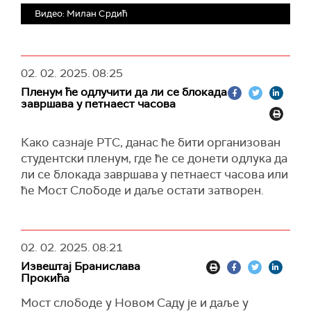
Видео: Милан Срдић
02. 02. 2025.
08:25
Пленум ће одлучити да ли се блокада
завршава у петнаест часова
Како сазнаје РТС, данас ће бити организован
студентски пленум, где ће се донети одлука да
ли се блокада завршава у петнаест часова или
ће Мост Слободе и даље остати затворен.
02. 02. 2025.
08:21
Извештај Бранислава
Прокића
Мост слободе у Новом Саду је и даље у