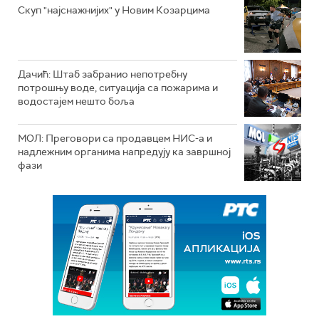
Скуп "најснажнијих" у Новим Козарцима
Дачић: Штаб забранио непотребну
потрошњу воде, ситуација са пожарима и
водостајем нешто боља
МОЛ: Преговори са продавцем НИС-а и
надлежним органима напредују ка завршној
фази