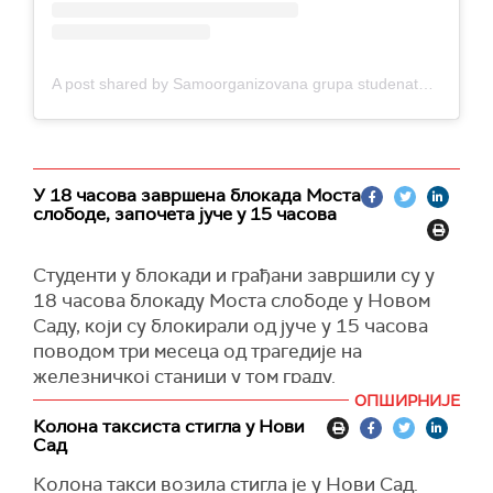
A post shared by Samoorganizovana grupa studenata - Blokada (@studenti_u_blokadi)
У 18 часова завршена блокада Моста
слободе, започета јуче у 15 часова
Студенти у блокади и грађани завршили су у
18 часова блокаду Моста слободе у Новом
Саду, који су блокирали од јуче у 15 часова
поводом три месеца од трагедије на
железничкој станици у том граду.
ОПШИРНИЈЕ
Учесници блокаде су се упутили ка
Колона таксиста стигла у Нови
студентском кампусу, а са моста је отишла и
Сад
група пољопривредника која је тракторима
Колона такси возила стигла је у Нови Сад.
блокирала мост, преносе медији.