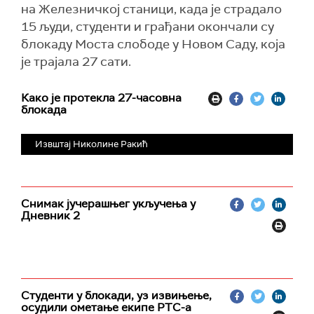
на Железничкој станици, када је страдало
15 људи, студенти и грађани окончали су
блокаду Моста слободе у Новом Саду, која
је трајала 27 сати.
Како је протекла 27-часовна
блокада
Извштај Николине Ракић
Снимак јучерашњег укључења у
Дневник 2
Студенти у блокади, уз извињење,
осудили ометање екипе РТС-а