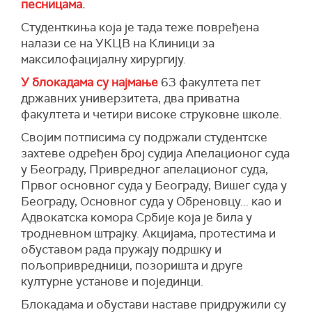
песницама.
Студенткиња која је тада теже повређена
налази се на УКЦВ на Клиници за
максилофацијалну хирургију.
У блокадама су најмање
63 факултета пет
државних универзитета, два приватна
факултета и четири високе струковне школе.
Својим потписима су подржали студентске
захтеве одређен број судија Апелационог суда
у Београду, Привредног апелационог суда,
Првог основног суда у Београду, Вишег суда у
Београду, Основног суда у Обреновцу... као и
Адвокатска комора Србије која је била у
тродневном штрајку. Акцијама, протестима и
обуставом рада пружају подршку и
пољопривредници, позоришта и друге
културне установе и појединци.
Блокадама и обустави наставе придружили су