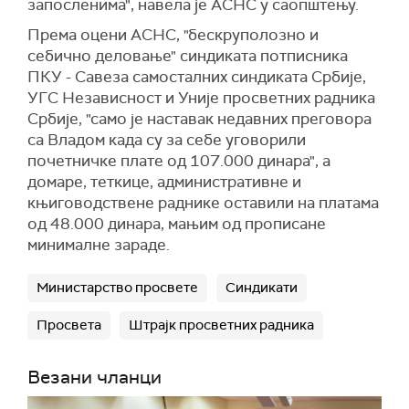
запосленима", навела је АСНС у саопштењу.
Према оцени АСНС, "бескруполозно и
себично деловање" синдиката потписника
ПКУ - Савеза самосталних синдиката Србије,
УГС Независност и Уније просветних радника
Србије, "само је наставак недавних преговора
са Владом када су за себе уговорили
почетничке плате од 107.000 динара", а
домаре, теткице, административне и
књиговодствене раднике оставили на платама
од 48.000 динара, мањим од прописане
минималне зараде.
Министарство просвете
Синдикати
Просвета
Штрајк просветних радника
Везани чланци