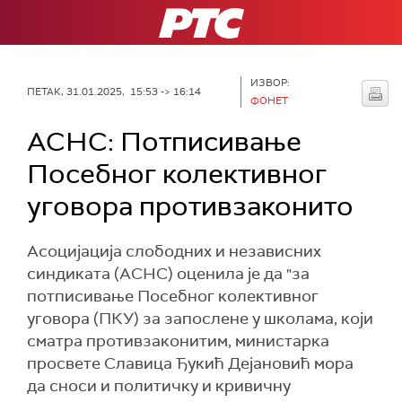
РТС
ИЗВОР:
ПЕТАК, 31.01.2025, 15:53 -> 16:14
ФОНЕТ
АСНС: Потписивање
Посебног колективног
уговора противзаконито
Асоцијација слободних и независних
синдиката (АСНС) оценила је да "за
потписивање Посебног колективног
уговора (ПКУ) за запослене у школама, који
сматра противзаконитим, министарка
просвете Славица Ђукић Дејановић мора
да сноси и политичку и кривичну