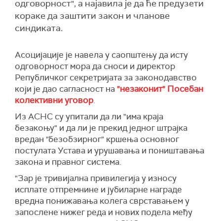
одговорност", а најавила је да ће предузети
кораке да заштити закон и чланове
синдиката.
Асоцијације је навела у саопштењу да исту
одговорност мора да сноси и директор
Републичког секретријата за законодавство
који је дао сагласност на
"незаконит" Посебан
колективни уговор
.
Из АСНС су упитали да ли "има краја
безакоњу" и да ли је прекид једног штрајка
вредан "безобзирног" кршења основног
постулата Устава и урушавања и поништавања
закона и правног система.
"Зар је тривијална привилегија у износу
исплате отпремнине и јубиларне награде
вредна понижавања колега сврставањем у
запослене нижег реда и нових подела међу