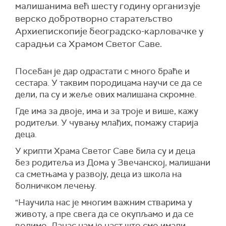
малишанима већ шесту годину организује
верско добротворно старатељство
Архиепископије београдско-карловачке у
сарадњи са Храмом Светог Саве.
Посебан је дар одрастати с много браће и
сестара. У таквим породицама научи се да се
дели, па су и жеље ових малишана скромне.
Где има за двоје, има и за троје и више, кажу
родитељи. У чувању млађих, помажу старија
деца.
У крипти Храма Светог Саве била су и деца
без родитеља из Дома у Звечанској, малишани
са сметњама у развоју, деца из школа на
болничком лечењу.
"Научила нас је многим важним стварима у
животу, а пре свега да се окупљамо и да се
волимо. Данас нам је част што смо имали