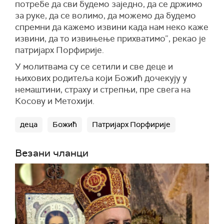
потребе да сви будемо заједно, да се држимо
за руке, да се волимо, да можемо да будемо
спремни да кажемо извини када нам неко каже
извини, да то извињење прихватимо”, рекао је
патријарх Порфирије.
У молитвама су се сетили и све деце и
њихових родитеља који Божић дочекују у
немаштини, страху и стрепњи, пре свега на
Косову и Метохији.
деца
Божић
Патријарх Порфирије
Везани чланци