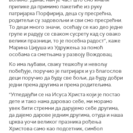
прилике да примимо пакетиће из руку
патријарха Порфирија, деца су пресрећна,
родитељи су задовољни и сви смо пресрећни.
То деци много значи, осећају се као део једне
групе и радују се сваком сусрету кад су овако
велики празници, то је посебна радост“, каже
Марина Цијуша из Удружења за помоћ
особама са сметњама у развоју Вождовац.
Ко има љубави, сваку тешкоћу и невољу
побеђује, поручио је патријарх и уз благослов
деци поручио да буду све бољи, да буду добри
једни према другима и према родитељима.
"Угледајући се на Исуса Христа који је постао
дете и тако нама даровао себе, ми морамо
увек бити стремни да дарујемо себе другима,
да дајемо дарове једним другима, отуда и наша
црква уочи великог празника рођења
Христова само као подсетник, симбол