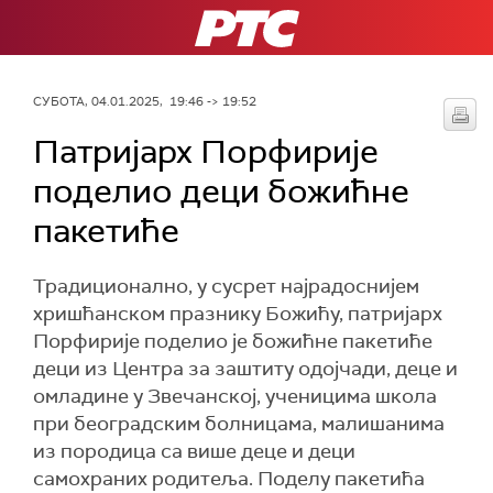
РТС
СУБОТА, 04.01.2025, 19:46 -> 19:52
Патријарх Порфирије
поделио деци божићне
пакетиће
Традиционално, у сусрет најрадоснијем
хришћанском празнику Божићу, патријарх
Порфирије поделио је божићне пакетиће
деци из Центра за заштиту одојчади, деце и
омладине у Звечанској, ученицима школа
при београдским болницама, малишанима
из породица са више деце и деци
самохраних родитеља. Поделу пакетића