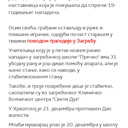
наставница која је покушала да спречи 19-
годишњег нападача.
Осим свећа, грађани остављају и руже и
плишане играчке, одајући почаст стајањем у
тишини
поводом трагедије у Загребу
.
Учитељица коју је у петак ножем ранио
нападач у загребачкој школи "Пречко" има 31
убодну рану и још дише помоћу апарата, али је
њено стање, како се наводи, у
стабилизованом стању.
Такође, и троје повређене деце је стабилно,
саопштили су из загребачког Клиничко-
болничког центра "Свети Дух".
У Хрватској је 21. децембра проглашен Дан
жалости.
Млађи мушкарац упао је 20. децембра у школу