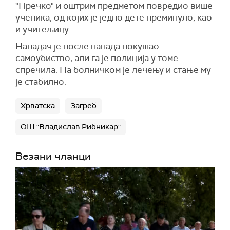
"Пречко" и оштрим предметом повредио више
ученика, од којих је једно дете преминуло, као
и учитељицу.
Нападач је после напада покушао
самоубиство, али га је полиција у томе
спречила. На болничком је лечењу и стање му
је стабилно.
Хрватска
Загреб
ОШ "Владислав Рибникар"
Везани чланци