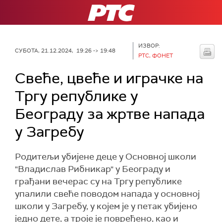
РТС
ИЗВОР:
СУБОТА, 21.12.2024, 19:26 -> 19:48
РТС, ФОНЕТ
Свеће, цвеће и играчке на
Тргу републике у
Београду за жртве напада
у Загребу
Родитељи убијене деце у Основној школи
"Владислав Рибникар" у Београду и
грађани вечерас су на Тргу републике
упалили свеће поводом напада у основној
школи у Загребу, у којем је у петак убијено
једно дете, а троје је повређено, као и