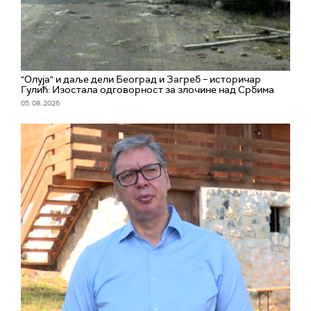
"Олуја" и даље дели Београд и Загреб – историчар
Гулић: Изостала одговорност за злочине над Србима
05. 08. 2026.