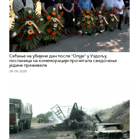
Сећање на убијене дан после "Олује" у Уздољу,
посланица на комеморацији прочитала сведочење
једине преживеле
06. 08. 2026.