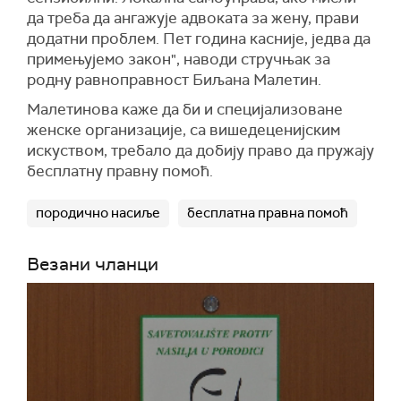
да треба да ангажује адвоката за жену, прави
додатни проблем. Пет година касније, једва да
примењујемо закон", наводи стручњак за
родну равноправност Биљана Малетин.
Малетинова каже да би и специјализоване
женске организације, са вишедеценијским
искуством, требало да добију право да пружају
бесплатну правну помоћ.
породично насиље
бесплатна правна помоћ
Везани чланци