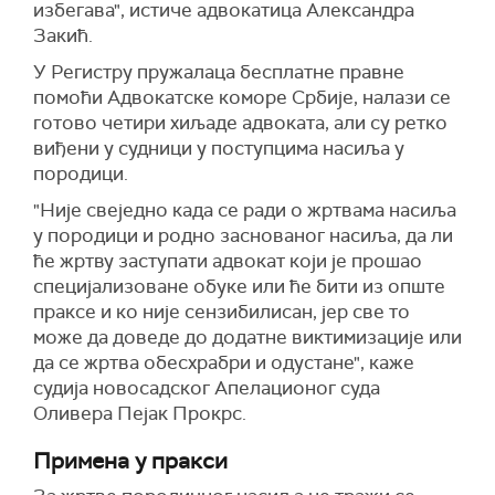
избегава", истиче адвокатица Александра
Закић.
У Регистру пружалаца бесплатне правне
помоћи Адвокатске коморе Србије, налази се
готово четири хиљаде адвоката, али су ретко
виђени у судници у поступцима насиља у
породици.
"Није свеједно када се ради о жртвама насиља
у породици и родно заснованог насиља, да ли
ће жртву заступати адвокат који је прошао
специјализоване обуке или ће бити из опште
праксе и ко није сензибилисан, јер све то
може да доведе до додатне виктимизације или
да се жртва обесхрабри и одустане", каже
судија новосадског Апелационог суда
Оливера Пејак Прокрс.
Примена у пракси