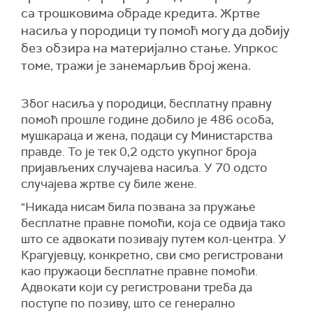
са трошковима обраде кредита. Жртве
насиља у породици ту помоћ могу да добију
без обзира на материјално стање. Упркос
томе, тражи је занемарљив број жена.
Због насиља у породици, бесплатну правну
помоћ прошле године добило је 486 особа,
мушкараца и жена, подаци су Министарства
правде. То је тек 0,2 одсто укупног броја
пријављених случајева насиља. У 70 одсто
случајева жртве су биле жене.
"Никада нисам била позвана за пружање
бесплатне правне помоћи, која се одвија тако
што се адвокати позивају путем кол-центра. У
Крагујевцу, конкретно, сви смо регистровани
као пружаоци бесплатне правне помоћи.
Адвокати који су регистровани треба да
поступе по позиву, што се генерално