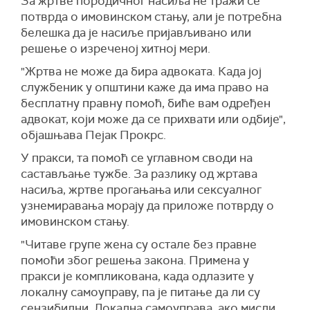
За жртве породичног насиља не тражи се
потврда о имовинском стању, али је потребна
белешка да је насиље пријављивано или
решење о изреченој хитној мери.
"Жртва не може да бира адвоката. Када јој
службеник у општини каже да има право на
бесплатну правну помоћ, биће вам одређен
адвокат, који може да се прихвати или одбије",
објашњава Пејак Прокрс.
У пракси, та помоћ се углавном своди на
састављање тужбе. За разлику од жртава
насиља, жртве прогањања или сексуалног
узнемиравања морају да приложе потврду о
имовинском стању.
"Читаве групе жена су остале без правне
помоћи због решења закона. Примена у
пракси је компликована, када одлазите у
локалну самоуправу, па је питање да ли су
сензибилни. Локална самоуправа, ако мисли