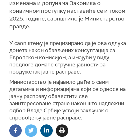
изменама и допунама Законика о
кривичном поступку наставиће се и током
2025. године, саопштило је Министарство
правде.
У саопштењу је прецизирано да је ова одлука
донета након обављених консултација са
Европском комисијом, а имајући у виду
предлоге домаће стручне јавности за
продужетак јавне расправе.
Министарство је најавило да ће о свим
детаљима и информацијама који се односе на
јавну расправу обавестити све
заинтересоване стране након што надлежни
одбор Владе Србије усвоји закључак о
спровођењу јавне расправе.