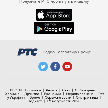
Преузмите РТС мобилну апликацију
Радио Телевизија Србије
|
|
|
|
ВЕСТИ
Политика
Регион
Свет
Србија данас
|
|
|
|
Хроника
Друштво
Економија
Мерила времена
Рат
|
|
|
|
у Украјини
Време
Сервисне вести
Сматрачница
|
Подкаст
ЕУ могућности 2026