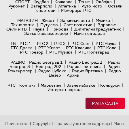
|
|
|
|
СПОРТ
Фудбал
Кошарка
Тенис
Одбојка
|
|
|
|
Рукомет
Ватерполо
Атлетика
Ауто-мото
Остали
|
спортови
Меморијал РТС
|
|
|
МАГАЗИН
Живот
Занимљивости
Музика
|
|
|
|
Технологијa
Путујемо
Свет познатих
Здравље
|
|
|
|
Филм и ТВ
Наука
Природа
Дигитални предузетник
|
За мале велике хероје
Наизглед здрав
|
|
|
|
|
ТВ
РТС 1
РТС 2
РТС 3
РТС Свет
РТС Наука
|
|
|
|
РТС Драма
РТС Живот
РТС Класика
РТС Коло
|
|
РТС Трезор
РТС Музика
РТС Полетарац
|
|
РАДИО
Радио Београд 1
Радио Београд 2
Радио
|
|
|
Београд 3
Београд 202
Радио Плетеница
Радио
|
|
|
Рокенролер
Радио Џубокс
Радио Вртешка
Радио
|
Џезер
Архив
|
|
|
|
РТС
Контакт
Маркетинг
Јавне набавке
Конкурси
Интернет портал
МАПА САЈТА
Приватност
Copyright
Правила употребе садржаја
Мапа
|
|
|