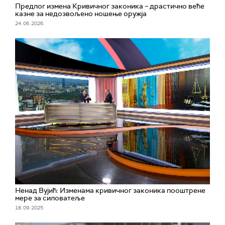
Предлог измена Кривичног законика – драстично веће
казне за недозвољено ношење оружја
24. 06. 2026.
Ненад Вујић: Изменама кривичног законика пооштрене
мере за силоватеље
18. 09. 2025.