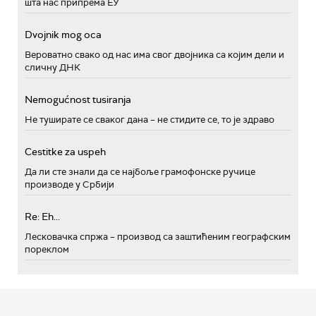
шта нас припрема ЕУ
Dvojnik mog oca
Вероватно свако од нас има свог двојника са којим дели и
сличну ДНК
Nemogućnost tusiranja
Не туширате се сваког дана – не стидите се, то је здраво
Cestitke za uspeh
Да ли сте знали да се најбоље грамофонске ручице
производе у Србији
Re: Eh...
Лесковачка спржа – производ са заштићеним географским
пореклом