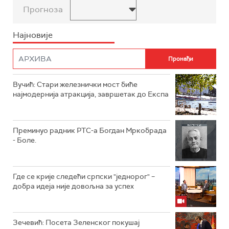
Прогноза
Најновије
Вучић: Стари железнички мост биће
најмодернија атракција, завршетак до Експа
Преминуо радник РТС-а Богдан Мркобрада
- Боле.
Где се крије следећи српски "једнорог" –
добра идеја није довољна за успех
Зечевић: Посета Зеленског покушај