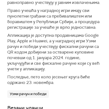
равноправно учествују у јавним извлачењима.
Право учешћа у наградној игри имају сви
пунолетни грађани са пребивалиштем или
боравиштем у Републици Србији, а процедура
регистрације за учешће је врло једноставна.
Апликација је доступна продавницама Google
Play, Apple и Huawei, а у наградној игри Узми
рачун и победи учествују фискални рачуни са
QR кодом добијени за остварене куповине
почевши од 1. јануара 2024. године,
укључујући и све фискалне рачуне који су већ
унети у апликацију.
Последње, пето коло јесењег круга биће
одржано 23. новембра.
Узми рачун и победи
Везани чланци