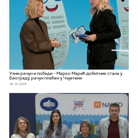
Узми рачун и победи – Марко Марић добитник стана у
Београду, рачун плаћен у Чајетини
18. 10. 2025.