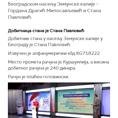
београдском насељу Земунске капије –
Гордана Драгић Милосављевић и Стана
Павловић.
Добитница стана је Стана Павловић
Добитник стана у насељу Земунске капије у
Београду је Стана Павловић.
Извучен је алфанумерички кôд KG718222.
Место промета рачуна је Куршумлија, а висина
добитног рачуна је 240 динара.
Рачун је плаћен готовински.