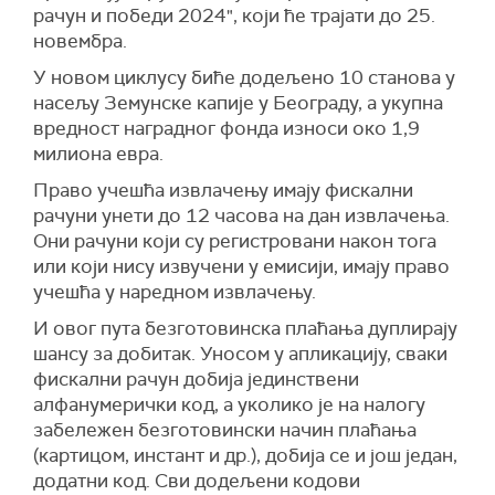
рачун и победи 2024", који ће трајати до 25.
новембра.
У новом циклусу биће додељено 10 станова у
насељу Земунске капије у Београду, а укупна
вредност наградног фонда износи око 1,9
милиона евра.
Право учешћа извлачењу имају фискални
рачуни унети до 12 часова на дан извлачења.
Они рачуни који су регистровани након тога
или који нису извучени у емисији, имају право
учешћа у наредном извлачењу.
И овог пута безготовинска плаћања дуплирају
шансу за добитак. Уносом у апликацију, сваки
фискални рачун добија јединствени
алфанумерички код, а уколико је на налогу
забележен безготовински начин плаћања
(картицом, инстант и др.), добија се и још један,
додатни код. Сви додељени кодови