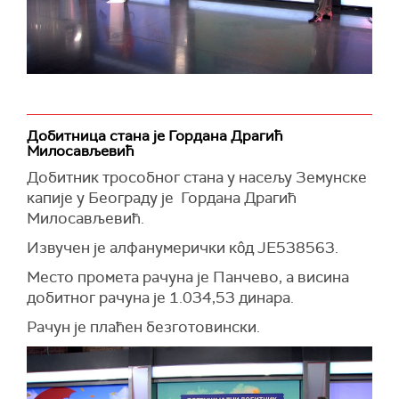
Добитница стана је Гордана Драгић
Милосављевић
Добитник трособног стана у насељу Земунске
капије у Београду је Гордана Драгић
Милосављевић.
Извучен је алфанумерички кôд JE538563.
Место промета рачуна је Панчево, а висина
добитног рачуна је 1.034,53 динара.
Рачун је плаћен безготовински.