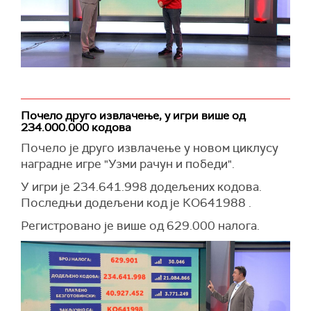
Почело друго извлачење, у игри више од
234.000.000 кодова
Почело је друго извлачење у новом циклусу
наградне игре "Узми рачун и победи".
У игри је 234.641.998 додељених кодова.
Последњи додељени код је КО641988 .
Регистровано је више од 629.000 налога.