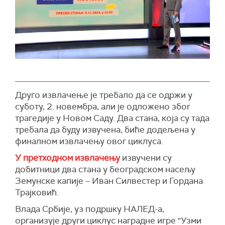
Друго извлачење је требало да се одржи у
суботу, 2. новембра, али је одложено због
трагедије у Новом Саду. Два стана, која су тада
требала да буду извучена, биће додељена у
финалном извлачењу овог циклуса.
У претходном извлачењу
извучени су
добитници два стана у београдском насељу
Земунске капије – Иван Силвестер и Гордана
Трајковић.
Влада Србије, уз подршку НАЛЕД-а,
организује други циклус наградне игре "Узми