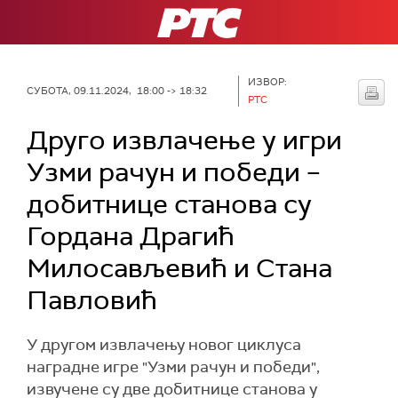
РТС
ИЗВОР:
СУБОТА, 09.11.2024, 18:00 -> 18:32
РТС
Друго извлачење у игри
Узми рачун и победи –
добитнице станова су
Гордана Драгић
Милосављевић и Стана
Павловић
У другом извлачењу новог циклуса
наградне игре "Узми рачун и победи",
извучене су две добитнице станова у