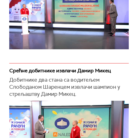
Срећне добитнике извлачи Дамир Микец
Добитнике два стана са водитељем
Слободаном Шаренцем извлачи шампион у
стрељаштву Дамир Микец.