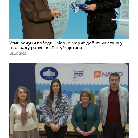
Узми рачун и победи – Марко Марић добитник стана у
Београду, рачун плаћен у Чајетини
18. 10. 2025.