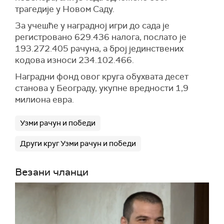
трагедије у Новом Саду.
За учешће у наградној игри до сада је
регистровано 629.436 налога, послато је
193.272.405 рачуна, а број јединствених
кодова износи 234.102.466.
Наградни фонд овог круга обухвата десет
станова у Београду, укупне вредности 1,9
милиона евра.
Узми рачун и победи
Други круг Узми рачун и победи
Везани чланци