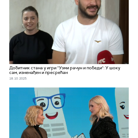
Добитник стана у игри "Узми рачун и победи": У шоку
сам, изненађен и пресрећан
18. 10. 2025.