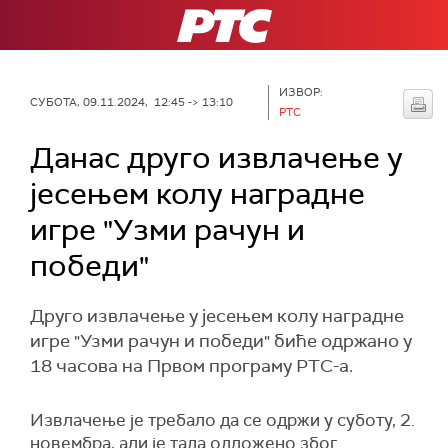
РТС
ИЗВОР:
СУБОТА, 09.11.2024, 12:45 -> 13:10
РТС
Данас друго извлачење у
јесењем колу наградне
игре "Узми рачун и
победи"
Друго извлачење у јесењем колу наградне
игре "Узми рачун и победи" биће одржано у
18 часова на Првом програму РТС-а.
Извлачење је требало да се одржи у суботу, 2.
новембра, али је тада одложено због