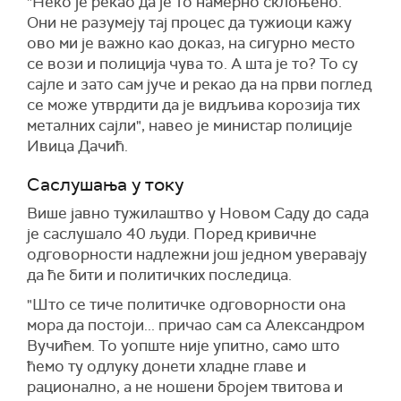
"Неко је рекао да је то намерно склоњено.
Они не разумеју тај процес да тужиоци кажу
ово ми је важно као доказ, на сигурно место
се вози и полиција чува то. А шта је то? То су
сајле и зато сам јуче и рекао да на први поглед
се може утврдити да је видљива корозија тих
металних сајли", навео је министар полиције
Ивица Дачић.
Саслушања у току
Више јавно тужилаштво у Новом Саду до сада
је саслушало 40 људи. Поред кривичне
одговорности надлежни још једном уверавају
да ће бити и политичких последица.
"Што се тиче политичке одговорности она
мора да постоји... причао сам са Александром
Вучићем. То уопште није упитно, само што
ћемо ту одлуку донети хладне главе и
рационално, а не ношени бројем твитова и