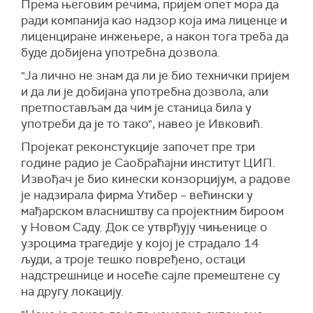
Према његовим речима, пријем опет мора да
ради компанија као надзор која има лиценце и
лиценциране инжењере, а након тога треба да
буде добијена употребна дозвола.
"Ја лично не знам да ли је био технички пријем
и да ли је добијана употребна дозвола, али
претпостављам да чим је станица била у
употреби да је то тако", навео је Ивковић.
Пројекат реконстукције започет пре три
године радио је Саобраћајни институт ЦИП.
Извођач је био кинески конзорцијум, а радове
је надзирала фирма Утибер – већински у
мађарском власништву са пројектним бироом
у Новом Саду. Док се утврђују чињенице о
узроцима трагедије у којој је страдало 14
људи, а троје тешко повређено, остаци
надстрешнице и носеће сајле премештене су
на другу локацију.