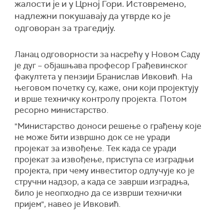
жалости је и у Црној Гори. Истовремено,
надлежни покушавају да утврде ко је
одговоран за трагедију.
Ланац одговорности за насрећу у Новом Саду
је дуг – објашњава професор Грађевинског
факултета у пензији Бранислав Ивковић. На
његовом почетку су, каже, они који пројектују
и врше техничку контролу пројекта. Потом
ресорно министарство.
"Министарство доноси решење о грађењу које
не може бити извршно док се не уради
пројекат за извођење. Тек када се уради
пројекат за извођење, приступа се изградњи
пројекта, при чему инвеститор одлучује ко је
стручни надзор, а када се заврши изградња,
било је неопходно да се изврши технички
пријем", навео је Ивковић.