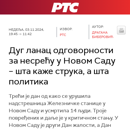
РТС
АУТОР:
ИЗВОР:
НЕДЕЉА, 03.11.2024,
ДРАГАНА
19:45 -> 11:42
РТС
БИБЕРОВИЋ
Дуг ланац одговорности
за несрећу у Новом Саду
– шта каже струка, а шта
политика
Трећи је дан од како се урушила
надстрешница Железничке станице у
Новом Саду и усмртила 14 људи. Троје
повређених и даље је у критичном стању. У
Новом Саду је други Дан жалости, а Дан