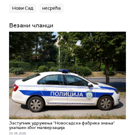
Нови Сад
несрећа
Везани чланци
Заступник удружења "Новосадска фабрика знања"
ухапшен због малверзација
03. 08. 2026.