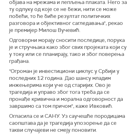
објава на мрежама и лепљења плаката. Него за
ту одлуку од које се не бежи, нити се може
побећи, то ће биће резултат политичких
разговора и објективног сагледавања", рекао
је премијер Милош Вучевић.
Одговорни морају сносити последице, порука
је и стручњака како због свих пројеката који су
у току или се планирају, тако и због поверења
грађана.
"Огроман је инвестициони циклус у Србији у
последних 12 година. Дао шансу младим
инжењерима који уче од старијих. Ово је
трагедија и управо због тога треба да се
пронађе кривична и морална одговорност да
завршимо са том причом", каже Ивковић.
Огласила се и САНУ. Уз саучешће породицама
саопштава да је трагедија упозорење да се
такви случајеви не смеју поновити.