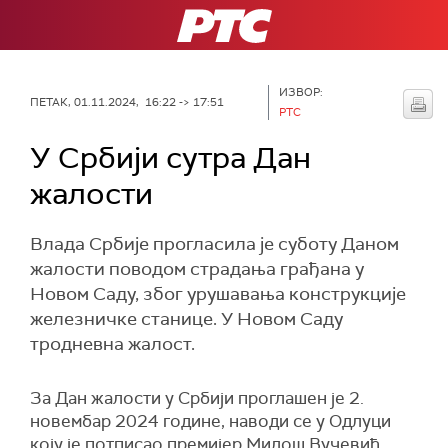
РТС
ИЗВОР:
ПЕТАК, 01.11.2024, 16:22 -> 17:51
РТС
У Србији сутра Дан
жалости
Влада Србије прогласила је суботу Даном
жалости поводом страдања грађана у
Новом Саду, због урушавања конструкције
железничке станице. У Новом Саду
тродневна жалост.
За Дан жалости у Србији проглашен је 2.
новембар 2024 године, наводи се у Одлуци
коју је потписао премијер Милош Вучевић.