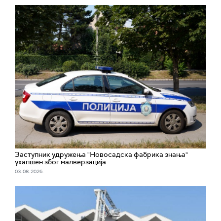
Заступник удружења "Новосадска фабрика знања"
ухапшен због малверзација
03. 08. 2026.