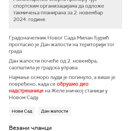
спортским организацијама да одложе
такмичења планирана за 2. новембар
2024. године.
Градоначелник Новог Сада Милан Ђурић
прогласио је Дан жалости на територији тог
града.
Дан жалости почеће од 2. новембра,
саопштила је градска управа.
Најмање осморо људи је погинуло, а више је
повређено, када се
обрушио део
надстрешнице
на Железничкој станици у
Новом Саду.
Нови Сад
Дан жалости
Везани чланци