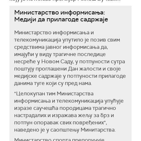
Министарство информисања:
Медији да прилагоде садржаје
Министарство информисања и
телекомуникација упутило је позив свим
средствима јавног информисања да,
имајући у виду трагичне последице
несреће у Новом Саду, у потпуности сутра
поштују проглашени Дан жалости и своје
медијске садржаје у потпуности прилагоде
данима туге који су пред нама.
"Целокупан тим Министарства
информисања и телекомуникација упућује
изразе саучешћа породицама трагично
настрадалих и изражава жељу за брз и
потпун опоравак свих повређених",
наведено је у саопштењу Минитарства.
Министарство спорта препоручује