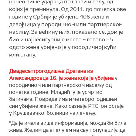
нанео више удараца по глави и телу, од
којих је преминула. Од 2011. до почетка ове
године у Србији је убијено 406 жена и
девојчица у породичном или партнерском
насиљу. За већину њих, показало се, дом је
био и најнесигурније место – готово 55
одсто жена убијено је у породичној кући
или стану.
Двадесеттрогодишња Драгана из
Александровца 16. је жена која је убијена
у
породичном или партнерском насељу од
почетка године. Младић ју је усмртио
батинама. Повреде има и четворогодишњи
син убијене жене. Како сазнаје РТС, он остаје
у Крушевачкој болници на лечењу.
"
Да је имала више информација, можда би била
жива.
Ж
елим да апелујем на сву популацију, да