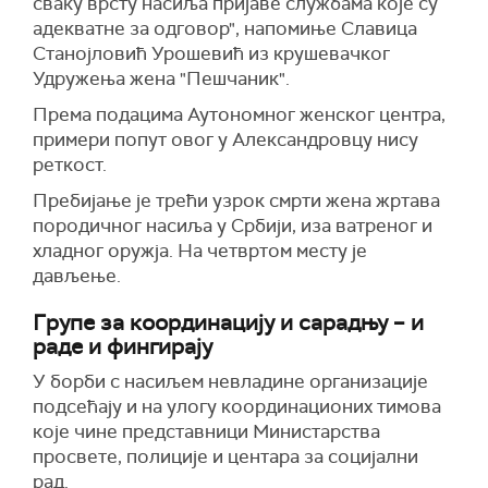
сваку врсту насиљa пријаве службама које су
адекватне за одговор",
на
помиње
Славица
Станојловић
У
рошевић
из крушевачког
Удружењ
а
жена "Пешчаник".
Према подацима Аутономног женског центра,
примери попут овог у Александровцу нису
реткост.
Пребијање је трећи узрок смрти жена жртава
породичног насиља у Србији, иза ватреног и
хладног оружја. На четвртом месту је
дављење.
Групе за координацију и сарадњу – и
раде и фингирају
У борби с насиљем невладине организације
подсећају и на улогу координационих тимова
које чине представници Министарства
просвете, полиције и центара за социјални
рад.