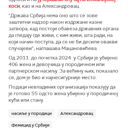
коси
, као и на Александровац.
"
Д
ржава
С
рбија нема оно што се зове
заштитни надзор након издржане казне
затвора, кад постоји обавеза државних органа
да гледају
где живи, с ким живи, шта ради, на
који начин поступа, да се не би десили овакви
случајеви“,
наглашава
М
ацановићева
.
Од 2011. до почетка 2024. у Србији је убијено
406 жена и девојчиц
а
у породичном или
партнерском насиљу. За већину њих, показало
се, дом је био и најнесигурније место.
Подаци невладиних организација показују да
је готово 55 одсто жена убијено у породичној
кући или стану.
насиље у породици
Александровац
Фемицид у Србији