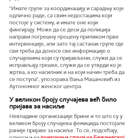
"
И
мате групе за координацију и сарадњу које
одлично раде, са свим недостацима који
постоје у систему, и имате оне који
фингирају.
М
оже да се деси да полиција
направи погрешну процену приликом прве
интервенције, али зато тај састан
а
к групе где
сви треба да доносе све информације о
случајевима који су пријављени, служи да се
исправљају грешке, служи да се утврди ко је
жртва, а ко насилник и на који начин треба да
се поступа“,
упозорава
Вања Мацановић
из
Аутономн
ог
женск
ог
центр
а.
У великом броју случајева већ било
пријава за насиље
Невладине организације брине и то што су у
великом броју случајева фемицида постојале
раније пријаве за насиље. То се, подсећају,
односи и на
јучерашњи случај на Бежанијској