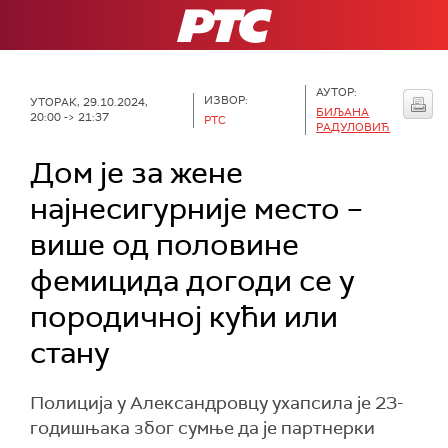
РТС
АУТОР:
ИЗВОР:
УТОРАК, 29.10.2024,
БИЉАНА
20:00 -> 21:37
РТС
РАДУЛОВИЋ
Дом је за жене
најнесигурније место –
више од половине
фемицида догоди се у
породичној кући или
стану
Полиција у Александровцу ухапсила је 23-
годишњака због сумње да је партнерки