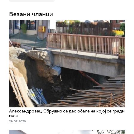
Везани чланци
Александровац: Обрушио се део обале на којој се гради
мост
29. 07. 2026.