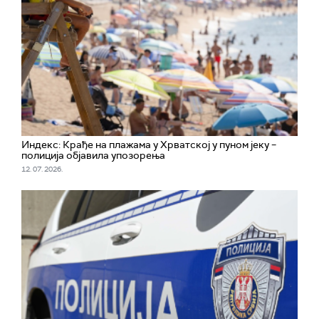
Индекс: Крађе на плажама у Хрватској у пуном јеку –
полиција објавила упозорења
12. 07. 2026.