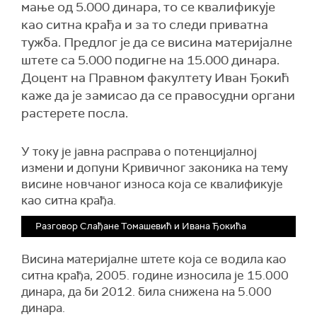
мање од 5.000 динара, то се квалификује
као ситна крађа и за то следи приватна
тужба. Предлог је да се висина материјалне
штете са 5.000 подигне на 15.000 динара.
Доцент на Правном факултету Иван Ђокић
каже да је замисао да се правосудни органи
растерете посла.
У току је јавна расправа о потенцијалној
измени и допуни Кривичног законика на тему
висине новчаног износа која се квалификује
као ситна крађа.
Разговор Слађане Томашевић и Ивана Ђокића
Висина материјалне штете која се водила као
ситна крађа, 2005. године износила је 15.000
динара, да би 2012. била снижена на 5.000
динара.