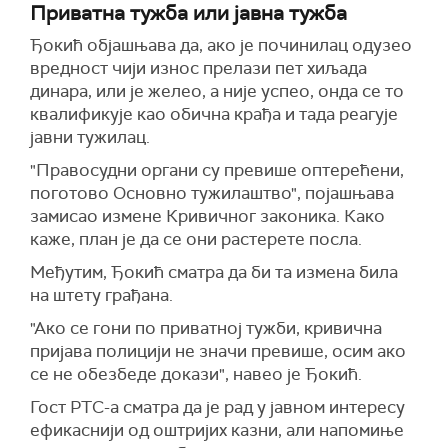
Приватна тужба или јавна тужба
Ђокић објашњава да, ако је починилац одузео
вредност чији износ прелази пет хиљада
динара, или је желео, а није успео, онда се то
квалификује као обична крађа и тада реагује
јавни тужилац.
"Правосудни органи су превише оптерећени,
поготово Основно тужилаштво", појашњава
замисао измене Кривичног законика. Како
каже, план је да се они растерете посла.
Међутим, Ђокић сматра да би та измена била
на штету грађана.
"Ако се гони по приватној тужби, кривична
пријава полицији не значи превише, осим ако
се не обезбеде докази", навео је Ђокић.
Гост РТС-а сматра да је рад у јавном интересу
ефикаснији од оштријих казни, али напомиње