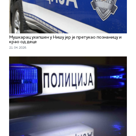
Мушкарац ухапшен у Нишу јер је претукао познаницу и
крао од деце
21. 04. 2026.