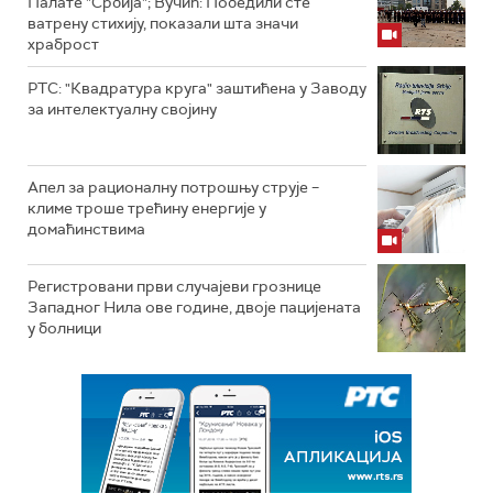
Палате "Србија"; Вучић: Победили сте
ватрену стихију, показали шта значи
храброст
РТС: "Квадратура круга" заштићена у Заводу
за интелектуалну својину
Апел за рационалну потрошњу струје –
климе троше трећину енергије у
домаћинствима
Регистровани први случајеви грознице
Западног Нила ове године, двоје пацијената
у болници