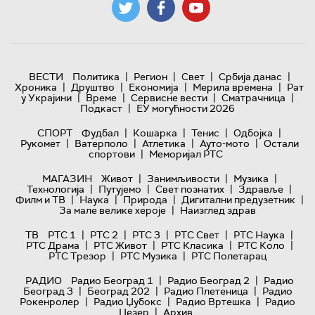
|
|
|
|
ВЕСТИ
Политика
Регион
Свет
Србија данас
|
|
|
|
Хроника
Друштво
Економија
Мерила времена
Рат
|
|
|
|
у Украјини
Време
Сервисне вести
Сматрачница
|
Подкаст
ЕУ могућности 2026
|
|
|
|
СПОРТ
Фудбал
Кошарка
Тенис
Одбојка
|
|
|
|
Рукомет
Ватерполо
Атлетика
Ауто-мото
Остали
|
спортови
Меморијал РТС
|
|
|
МАГАЗИН
Живот
Занимљивости
Музика
|
|
|
|
Технологијa
Путујемо
Свет познатих
Здравље
|
|
|
|
Филм и ТВ
Наука
Природа
Дигитални предузетник
|
За мале велике хероје
Наизглед здрав
|
|
|
|
|
ТВ
РТС 1
РТС 2
РТС 3
РТС Свет
РТС Наука
|
|
|
|
РТС Драма
РТС Живот
РТС Класика
РТС Коло
|
|
РТС Трезор
РТС Музика
РТС Полетарац
|
|
РАДИО
Радио Београд 1
Радио Београд 2
Радио
|
|
|
Београд 3
Београд 202
Радио Плетеница
Радио
|
|
|
Рокенролер
Радио Џубокс
Радио Вртешка
Радио
|
Џезер
Архив