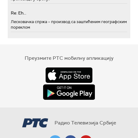
Re: Eh...
Лесковачка спржа – производ са заштићеним географским
пореклом
Преузмите РТС мобилну апликацију
Радио Телевизија Србије