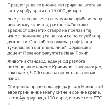
Предлог је да се висина материјалне штете за
ситну крађу врати на 15.000 динара.
"Ако је неко ишао са намером да прибави малу
имовинску корист од ситне крађе и ако
вредност одузетих ствари не прелази тај
износ, починилац се не гони се по службеној
дужности. Овлашћени тужилац није јавни
тужилац већ оштећено лице", објашњава
доцент Правног факултета Иван Ђокић.
Животни стандард један је од разлога
потенцијалне измене Кривичног законика јер,
како каже, 5.000 динара представља низак
износ.
"Упоредно право показује да је код Немаца 50
евра граничник између ситне и обичне крађе,
а код Аустријанаца 100 евра", истиче гост РТС-
а.