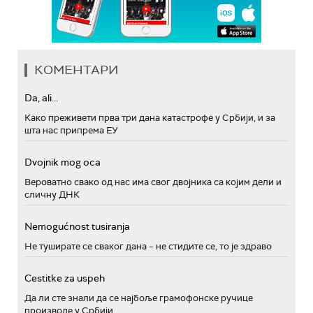
КОМЕНТАРИ
Da, ali...
Како преживети прва три дана катастрофе у Србији, и за
шта нас припрема ЕУ
Dvojnik mog oca
Вероватно свако од нас има свог двојника са којим дели и
сличну ДНК
Nemogućnost tusiranja
Не туширате се сваког дана – не стидите се, то је здраво
Cestitke za uspeh
Да ли сте знали да се најбоље грамофонске ручице
производе у Србији