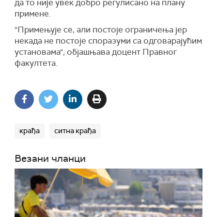
да то није увек добро регулисано на плану
примене.
"Примењује се, али постоје ограничења јер
некада не постоје споразуми са одговарајућим
установама", објашњава доцент Правног
факултета.
крађа
ситна крађа
Везани чланци