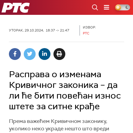
РТС
ИЗВОР:
УТОРАК, 29.10.2024, 18:37 -> 21:47
РТС
Расправа о изменама
Кривичног законика – да
ли ће бити повећан износ
штете за ситне крађе
Према важећем Кривичном законику,
уколико неко украде нешто што вреди