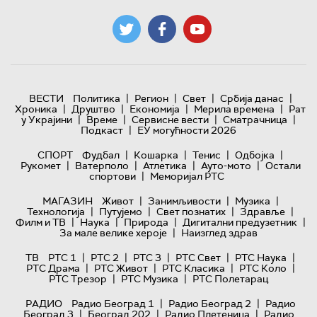
|
|
|
|
ВЕСТИ
Политика
Регион
Свет
Србија данас
|
|
|
|
Хроника
Друштво
Економија
Мерила времена
Рат
|
|
|
|
у Украјини
Време
Сервисне вести
Сматрачница
|
Подкаст
ЕУ могућности 2026
|
|
|
|
СПОРТ
Фудбал
Кошарка
Тенис
Одбојка
|
|
|
|
Рукомет
Ватерполо
Атлетика
Ауто-мото
Остали
|
спортови
Меморијал РТС
|
|
|
МАГАЗИН
Живот
Занимљивости
Музика
|
|
|
|
Технологијa
Путујемо
Свет познатих
Здравље
|
|
|
|
Филм и ТВ
Наука
Природа
Дигитални предузетник
|
За мале велике хероје
Наизглед здрав
|
|
|
|
|
ТВ
РТС 1
РТС 2
РТС 3
РТС Свет
РТС Наука
|
|
|
|
РТС Драма
РТС Живот
РТС Класика
РТС Коло
|
|
РТС Трезор
РТС Музика
РТС Полетарац
|
|
РАДИО
Радио Београд 1
Радио Београд 2
Радио
|
|
|
Београд 3
Београд 202
Радио Плетеница
Радио