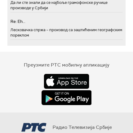
Да ли сте знали да се најбоље грамофонске ручице
производе у Србији
Re: Eh...
Лесковачка спржа – производ са заштићеним географским
пореклом
Преузмите РТС мобилну апликацију
Радио Телевизија Србије