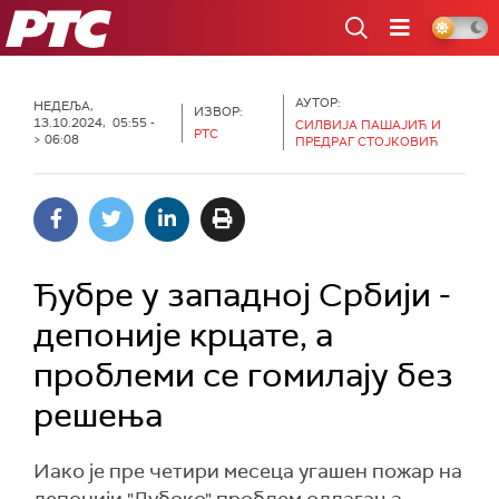
РТС
АУТОР:
НЕДЕЉА,
ИЗВОР:
13.10.2024, 05:55 -
СИЛВИЈА ПАШАЈИЋ И
РТС
> 06:08
ПРЕДРАГ СТОЈКОВИЋ
Ђубре у западној Србији -
депоније крцате, а
проблеми се гомилају без
решења
Иако је пре четири месеца угашен пожар на