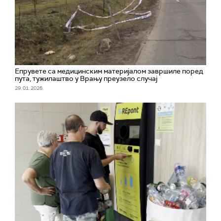
Епрувете са медицинским материјалом завршиле поред
пута, тужилаштво у Врању преузело случај
29. 01. 2026.