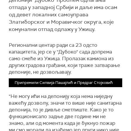
депонији "Дубоко" проблем одлагања
отпада у западној Србији и даље има осам
од девет локалних самоуправа
Златиборског и Моравичког округа, које
комунални отпад одлажу у Ужицу.
Регионални центар ради са 23 одсто
капацитета, јер се у "Дубоко" сада допрема
само смеће из Ужица. Пролазак камиона из
других градова грађани, који траже затварање
депоније, не дозвољавају.
Припремили Силвија Пашајлић и Предраг Стојковић
"Не могу ићи на депонију која нема ниједну
важећу дозволу, значи то више није санитарна
депонија, то је дивље сметлиште. Како је то
функционисало задње две године ми не
знамо, али од момента када је букнуо пожар
ми смо морали да изађемо јер други нико није