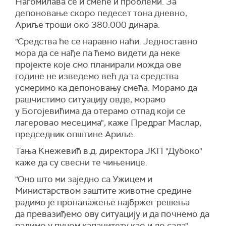
Нагомилава се и смеће и проблеми. За
депоновање скоро педесет тона дневно,
Ариље троши око 380.000 динара.
"Средства ће се наравно наћи. Једноставно
мора да се нађе па ћемо видети да неке
пројекте које смо планирали можда ове
године не изведемо већ да та средства
усмеримо ка депоновању смећа. Морамо да
рашчистимо ситуацију овде, морамо
у Богојевићима да отерамо отпад који се
лагеровао месецима", каже Предраг Маслар,
председник општине Ариље.
Тања Кнежевић в.д. директора ЈКП "Дубоко"
каже да су свесни те чињенице.
"Оно што ми заједно са Ужицeм и
М
инистарством заштите животне средине
радимо је проналажење најбржег решења
да превазиђемо ову ситуацију и да почнемо да
радимо у пуном капацитету као и до сада",