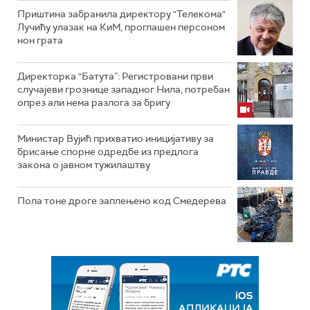
Приштина забранила директору "Телекома"
Лучићу улазак на КиМ, проглашен персоном
нон грата
Директорка "Батута”: Регистровани први
случајеви грознице западног Нила, потребан
опрез али нема разлога за бригу
Министар Вујић прихватио иницијативу за
брисање спорне одредбе из предлога
закона o јавном тужилаштву
Пола тоне дроге заплењено код Смедерева