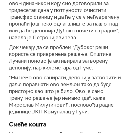
овом динамиком коју смо договорили за
тридесетак дана у потпуности очистити
трансфер станицу и да ће у
се у
међувремену
пронаћи још неко одлагалиште за наш отпад
или да ће депонија Дубоко почети са радом",
навела је Петронијевићева.
Док чекају да се проблем "Дубоко" реши
користе се привремена решења. Општина
Лучани поново је активирала затворену
депонију, пар километара од Гуче.
"Ми ћемо
ово
санирати, депонију затворити и
даље поравнати ово земљом тако да буде
пристојно као што је било. Ово је само
тренутно решење јер немамо где", каже
Мирослав Милутиновић, пословођа радне
јединице ЈКП Комуналац у Гучи.
Смеће кошта