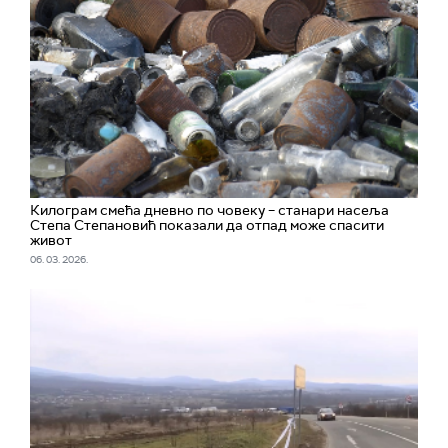
Килограм смећа дневно по човеку – станари насеља
Степа Степановић показали да отпад може спасити
живот
06. 03. 2026.