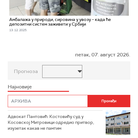
Амбалажа у природи, сировина у увозу – када ће
депозитни систем заживети у Србији
13. 12. 2025.
петак, 07. август 2026.
Прогноза
Најновије
Адвокат Пантовић: Костовићу суд у
Косовској Митровици одредио притвор,
изузетак какав не памтим