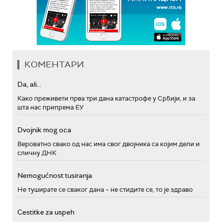
КОМЕНТАРИ
Da, ali...
Како преживети прва три дана катастрофе у Србији, и за
шта нас припрема ЕУ
Dvojnik mog oca
Вероватно свако од нас има свог двојника са којим дели и
сличну ДНК
Nemogućnost tusiranja
Не туширате се сваког дана – не стидите се, то је здраво
Cestitke za uspeh