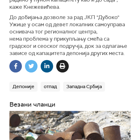
каже Кнежевић
ева.
До добијања дозволе за рад ЈКП "Дубоко"
Ужице у осам од девет локалних самоуправа
оснивача тог регионалног центра,
нема проблема у прикупљању смећа са
градског и сеоског подручја, док за одлагање
зависе од капацитета депонија других места.
Депоније
отпад
Западна Србија
Везани чланци