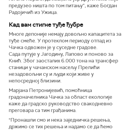
предузео ништа по том питању“,
каже Богдан
Радојичић из Ужица.
Кад вам стигне туђе ђубре
Многе депоније немају довољно капацитета за
туђе смеће. У протеклом периоду отпад из
Чачка одвожен је у суседне градове.
Сада путује у Јагодину, Лапово и поново за
Кнић. Због заосталих 6.000 тона на трансфер
станици у чачанском насељу Прелићи
незадовољни су и људи који живе у
непосредној близини.
Марјана Петронијевић, помоћница
градоначелника Чачка за област екологије
каже да градско руководство свакодневно
преговара са тим грађанима.
"Пронашли смо и нека заједничка решења,
држимо се тих
решењ
а
и надамо се да ћемо