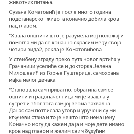
животних питања.
Сузана Коматовић је после много година
подстанарског живота коначно добила кров
над главом.
"Хвала општини што је разумела мој положај и
помогла ми да се коначно скрасим међу своја
четири зида2, рекла је Коматовићева.
У стембену зграду преко пута новог вртића у
Грачаници уселиће се и докторка Јелена
Милошевић из Горње Гуштерице, самохрана
мајка малог дечака.
"Становала сам приватно, обратила сам се
оштини и градоначелница ми је изашла у
сусрет и због тога сам јој веома захвална.
Данас сам потписала уговр и уручени су ми
кључеви стана и то је нешто што нема цену.
Коначно могу да кажем да ја и моје дете имамо
кров над главом и желим свим будућим