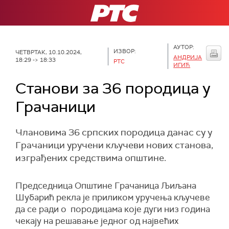
РТС
АУТОР:
ИЗВОР:
ЧЕТВРТАК, 10.10.2024,
АНДРИЈА
18:29 -> 18:33
РТС
ИГИЋ
Станови за 36 породица у
Грачаници
Члановима 36 српских породица данас су у
Грачаници уручени кључеви нових станова,
изграђених средствима општине.
Председница Општине Грачаница Љиљана
Шубарић рекла је приликом уручења кључеве
да се ради о породицама које дуги низ година
чекају на решавање једног од највећих