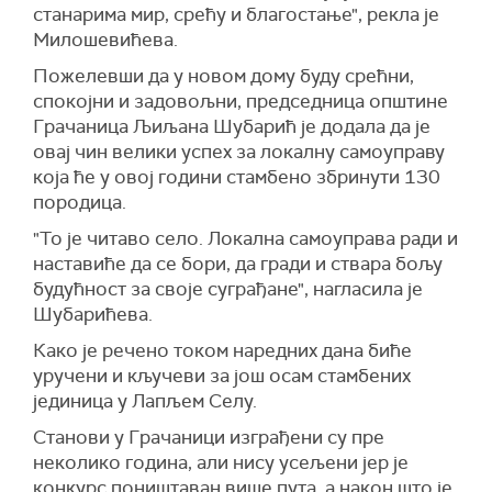
станарима мир, срећу и благостање", рекла је
Милошевићева.
Пожелевши да у новом дому буду срећни,
спокојни и задовољни, председница општине
Грачаница Љиљана Шубарић је додала да је
овај чин велики успех за локалну самоуправу
која ће у овој години стамбено збринути 130
породица.
"То је читаво село. Локална самоуправа ради и
наставиће да се бори, да гради и ствара бољу
будућност за своје суграђане", нагласила је
Шубарићева.
Како је речено током наредних дана биће
уручени и кључеви за још осам стамбених
јединица у Лапљем Селу.
Станови у Грачаници изграђени су пре
неколико година, али нису усељени јер је
конкурс поништаван више пута, а након што је