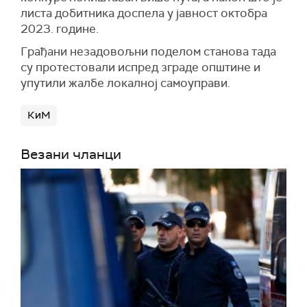
листа добитника доспела у јавност октобра
2023. године.
Грађани незадовољни поделом станова тада
су протестовали испред зграде општине и
упутили жалбе локалној самоуправи.
КиМ
Везани чланци