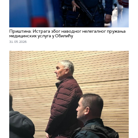
Приштина: Истрага због наводног нелегалног пружања
медицинских услуга у Обилићу
31. 05. 2026.