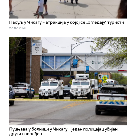
Пасуљ у Чикагу – атракција у којој се „огледају" туристи
27. 07. 2026.
Пуцњава у болници у Чикагу – један полицајац убијен,
други повређен