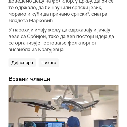
доведемо децу на фолклор, у цркву. Да би се
то одржало, да би научили српски језик,
морамо и кући да причамо српски", сматра
Владета Марковић.
У парохији имају жељу да одржавају и јачају
везе са Србијом, тако да већ постоји идеја да
се организује гостовање фолклорног
ансамбла из Крагујевца.
Дијаспора
Чикаго
Везани чланци