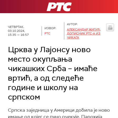
РТС
АУТОР:
ЧЕТВРТАК,
ИЗВОР:
АЛЕКСАНДАР ЖИГИЋ,
03.10.2024,
РТС
ДОПИСНИК РТС-А ИЗ
15:35 -> 16:57
ЧИКАГА
Црква у Лајонсу ново
место окупљања
чикашких Срба – имаће
вртић, а од следеће
године и школу на
српском
Српска заједница у Америци добила је ново
имање од којег се пуно очекује. Парохија