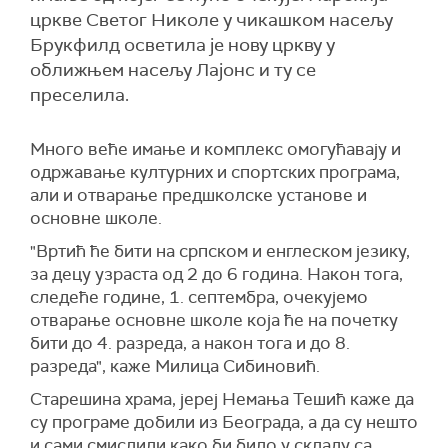
цркве Светог Николе у чикашком насељу
Брукфилд осветила је нову цркву у
оближњем насељу Лајонс и ту се
преселила.
Много веће имање и комплекс омогућавају и
одржавање културних и
с
по
ртских
програма,
али и отварање предшколске установе и
основне школе.
"Вртић ће бити на српском и
енг
леском
језику,
за дец
у
узраста од 2 до 6 година. Након тога,
следеће године, 1. септембра, очекујемо
отварање основне школе која ће на почетку
бити до 4. разреда, а након тога и до 8.
разреда", каже Милица Сибиновић.
Старешина храма, јереј Немања Тешић каже да
су програме добили из Београда, а да су нешто
и сами смислили како би било у складу са