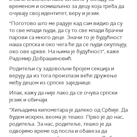
временом и осмишљено за децу која треба да
очувају свој идентитет, веру и језик.
"Поготово што ме радује кад сам видио да су
то све млади људи, да су то све млади брачни
парови са много деце. Значи то је будућност
наша српска и око чега ће да се људи окупљују,
око ове цркве. На њима је будућност", каже
Радомир Добрашиновић.
Родитељи су задовољни бројем секција и
верују да из тога произлази веће дружење
међу децом из српске заједнице.
Ипак, кажу да није лако да се очува српски
језик и обичаји.
"Хиљадима километара је далеко од Србије. Да
будем искрен, веома је тешко. Прво је до нас,
родитеља. За нас, родитеље, тешко је да
одвојимо време од посла и обавеза да