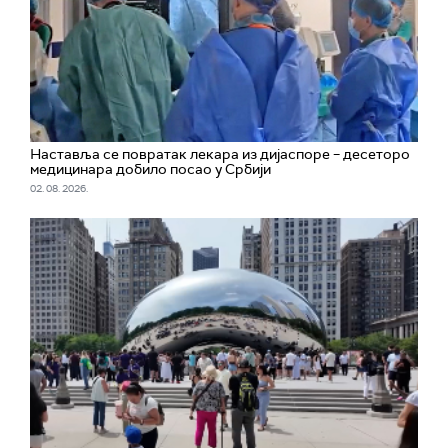
Наставља се повратак лекара из дијаспоре – десеторо
медицинара добило посао у Србији
02. 08. 2026.