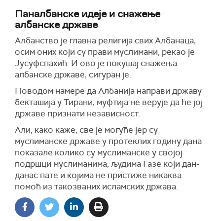
Паналбанске идеје и снажење
албанске државе
Албанство је главна религија свих Албанаца,
осим оних који су прави муслимани, рекао је
Јусуфспахић. И ово је покушај снажења
албанске државе, сигуран је.
Поводом намере да Албанија направи државу
бекташија у Тирани, муфтија не верује да ће јој
државе признати независност.
Али, како каже, све је могуће јер су
муслиманске државе у протеклих годину дана
показале колико су муслиманске у својој
подршци муслиманима, људима Газе који дан-
данас пате и којима не пристиже никаква
помоћ из такозваних исламских држава.