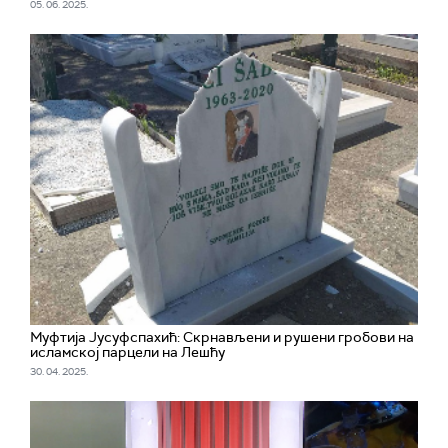
05. 06. 2025.
Муфтија Јусуфспахић: Скрнављени и рушени гробови на
исламској парцели на Лешћу
30. 04. 2025.