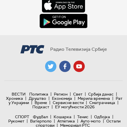
Радио Телевизија Србије
|
|
|
|
ВЕСТИ
Политика
Регион
Свет
Србија данас
|
|
|
|
Хроника
Друштво
Економија
Мерила времена
Рат
|
|
|
|
у Украјини
Време
Сервисне вести
Сматрачница
|
Подкаст
ЕУ могућности 2026
|
|
|
|
СПОРТ
Фудбал
Кошарка
Тенис
Одбојка
|
|
|
|
Рукомет
Ватерполо
Атлетика
Ауто-мото
Остали
|
спортови
Меморијал РТС