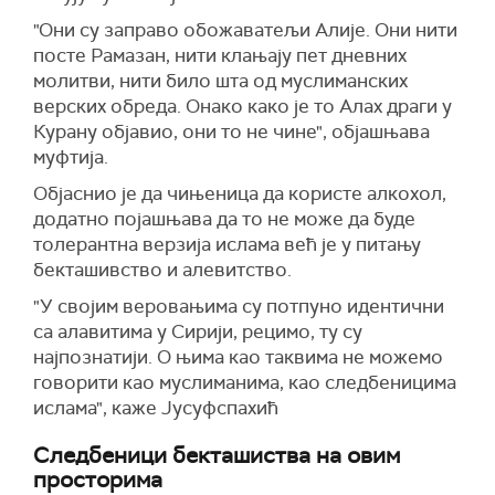
"Они су заправо обожаватељи Алије. Они нити
посте Рамазан, нити клањају пет дневних
молитви, нити било шта од муслиманских
верских обреда. Онако како је то Алах драги у
Курану објавио, они то не чине", објашњава
муфтија.
Објаснио је да чињеница да користе алкохол,
додатно појашњава да то не може да буде
толерантна верзија ислама већ је у питању
бекташивство и алевитство.
"У својим веровањима су потпуно идентични
са алавитима у Сирији, рецимо, ту су
најпознатији. О њима као таквима не можемо
говорити као муслиманима, као следбеницима
ислама", каже Јусуфспахић
Следбеници бекташиства на овим
просторима