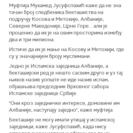
Муфтија Мухамед Јусуфспахић каже да не зна
тачан број следбеника бекташиства на
подручју Косова и Метохије, Албаније,
Северне Македоније, Црне Горе... али је
проценио да их је на овим просторима између
два и три милиона.
Истиче да их је мање на Косову и Метохији, где
су у значајнијем броју муслимани.
Једно је Исламска заједница Албаније, а
бекташијски ред је нешто сасвим друго и уз тај
њихов назив уопште не иде назив ислам,
објашњава председник Врховног сабора
Исламске заједнице Србије.
"Они кроз заједничке интересе, домовине им
Албаније, наступају заједно", каже муфтија.
Бекташије не могу имати утицај у исламској
заједници, каже Јусуфспахић, када нису