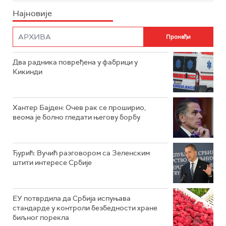
Најновије
Два радника повређена у фабрици у
Кикинди
Хантер Бајден: Очев рак се проширио,
веома је болно гледати његову борбу
Ђурић: Вучић разговором са Зеленским
штити интересе Србије
ЕУ потврдила да Србија испуњава
стандарде у контроли безбедности хране
биљног порекла