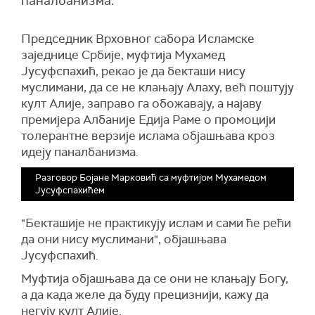
паналбанизма.
Председник Врховног сабора Исламске
заједнице Србије, муфтија Мухамед
Јусуфспахић, рекао је да бекташи нису
муслимани, да се не клањају Алаху, већ поштују
култ Алије, заправо га обожавају, а најаву
премијера Албаније Едија Раме о промоцији
толерантне верзије ислама објашњава кроз
идеју паналбанизма.
Разговор Бојане Марковић са муфтијом Мухамедом
Јусуфспахићем
"Бекташиje не практикују ислам и сами ће рећи
да они нису муслимани", објашњава
Јусуфспахић.
Муфтија објашњава да се они не клањају Богу,
а да када желе да буду прецизнији, кажу да
негују култ Алије.