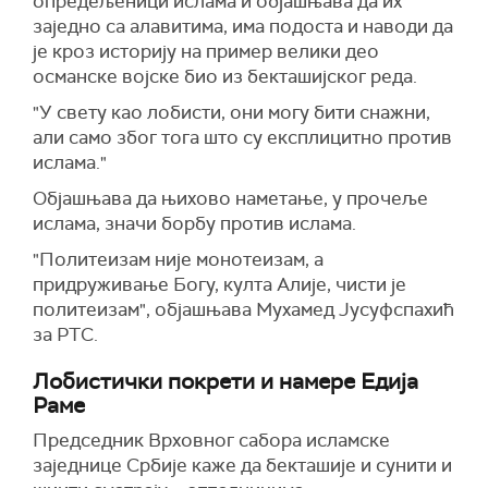
опредељеници ислама и објашњава да их
заједно са алавитима, има подоста и наводи да
је кроз историју на пример велики део
османске војске био из бекташијског реда.
"У свету као лобисти, они могу бити снажни,
али само због тога што су експлицитно против
ислама."
Објашњава да њихово наметање, у прочеље
ислама, значи борбу против ислама.
"Политеизам није монотеизам, а
придруживање Богу, култа Алије, чисти је
политеизам", објашњава Мухамед Јусуфспахић
за РТС.
Лобистички покрети и намере Едија
Раме
Председник Врховног сабора исламске
заједнице Србије каже да бекташије и сунити и