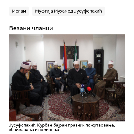
Ислам
Муфтија Мухамед Јусуфспахић
Везани чланци
Јусуфспахић: Курбан-бајрам празник пожртвовања,
зближавања и помирења