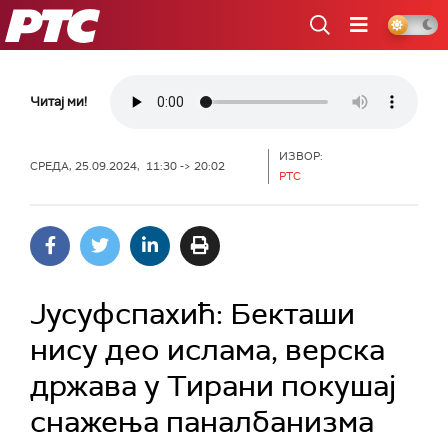
РТС
Читај ми!
ИЗВОР:
СРЕДА, 25.09.2024, 11:30 -> 20:02
РТС
Јусуфспахић: Бекташи
нису део ислама, верска
држава у Тирани покушај
снажења паналбанизма