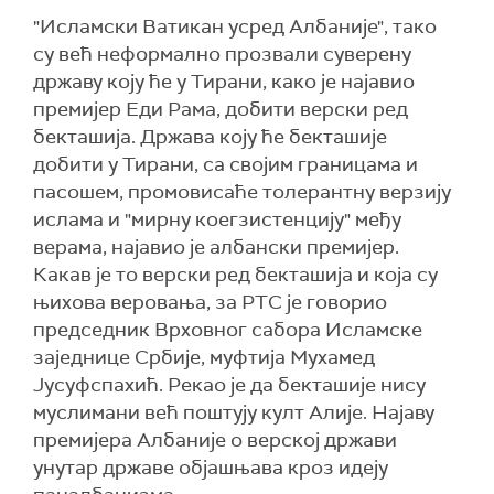
"Исламски Ватикан усред Албаније", тако
су већ неформално прозвали суверену
државу коју ће у Тирани, како је најавио
премијер Еди Рама, добити верски ред
бекташија. Држава коју ће бекташије
добити у Тирани, са својим границама и
пасошем, промовисаће толерантну верзију
ислама и "мирну коегзистенцију" међу
верама, најавио је албански премијер.
Какав је то верски ред бекташија и која су
њихова веровања, за РТС је говорио
председник Врховног сабора Исламске
заједнице Србије, муфтија Мухамед
Јусуфспахић. Рекао је да бекташиje нису
муслимани већ поштују култ Алије. Најаву
премијера Албаније о верској држави
унутар државе објашњава кроз идеју