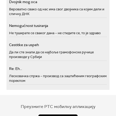
Dvojnik mog oca
Вероватно свако од нас има свог двојника са којим дели и
сличну ДНК
Nemogućnost tusiranja
Не туширате се сваког дана – не стидите се, то је здраво
Cestitke za uspeh
Да ли сте знали да се најбоље грамофонске ручице
производе у Србији
Re: Eh...
Лесковачка спржа – производ са заштићеним географским
пореклом
Преузмите РТС мобилну апликацију