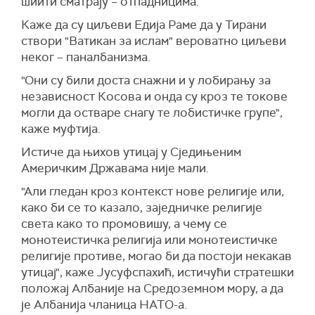
шиити сматрају – отпадницима.
Каже да су циљеви Едија Раме да у Тирани
створи "Ватикан за ислам" вероватно циљеви
неког – паналбанизма.
"Они су били доста снажни и у лобирању за
независност Косова и онда су кроз те токове
могли да остваре снагу те лобистичке групе",
каже муфтија.
Истиче да њихов утицај у Сједињеним
Америчким Државама није мали.
"Али гледан кроз контекст нове религије или,
како би се то казало, заједничке религије
света како то промовишу, а чему се
монотеистичка религија или монотеистичке
религије противе, могао би да постоји некакав
утицај", каже Јусуфспахић, истичући стратешки
положај Албаније на Средоземном мору, а да
је Албанија чланица НАТО-а.