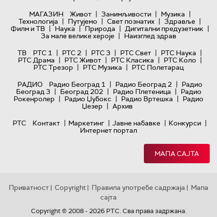
|
|
|
МАГАЗИН
Живот
Занимљивости
Музика
|
|
|
|
Технологијa
Путујемо
Свет познатих
Здравље
|
|
|
|
Филм и ТВ
Наука
Природа
Дигитални предузетник
|
За мале велике хероје
Наизглед здрав
|
|
|
|
|
ТВ
РТС 1
РТС 2
РТС 3
РТС Свет
РТС Наука
|
|
|
|
РТС Драма
РТС Живот
РТС Класика
РТС Коло
|
|
РТС Трезор
РТС Музика
РТС Полетарац
|
|
РАДИО
Радио Београд 1
Радио Београд 2
Радио
|
|
|
Београд 3
Београд 202
Радио Плетеница
Радио
|
|
|
Рокенролер
Радио Џубокс
Радио Вртешка
Радио
|
Џезер
Архив
|
|
|
|
РТС
Контакт
Маркетинг
Јавне набавке
Конкурси
Интернет портал
МАПА САЈТА
Приватност
Copyright
Правила употребе садржаја
Мапа
|
|
|
сајта
Copyright © 2008 - 2026 РТС. Сва права задржана.