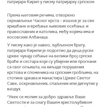
патријарх Кирил у писму патријарху српском.
Према његовим речима, отворено
скрнављење Часног крста – изазов је за све
хришћане и вређање њихових осећања: и
православних и католика, међу којима има и
косовских Албанаца.
У писму како је навео, љубљеном брату,
патријарх Кирили је подсетио да деца руске
цркве чувају сећање на велики број српске
браће и сестара који су убијени или прогнани
са свог огњишта, на хиљаде порушених
крстова и споменика на српским гробљима, на
стотине цркава и манастира Цркве Светог
Саве, оскрнављених, спаљених или дигнутих у
ваздух.
"Увек се молим за добро здравље Ваше
Светости и за снагу Вашем христољубивом