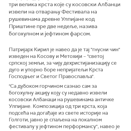
три велика крста које су косовски Албанци
извели на отварању Фестивала на
рушевинама древне Улпијане код
Приштине пре две недеље, назива
богохулном и јефтином фарсом.
Патријарх Кирил је навео да је тај "гнусни чин"
изведен на Косову и Метохији – "светој
српској земљи, за чију дехристијанизацију се
дуго и упорно боре непријатељи Крста
Господњег и Светог Православља".
"Са дубоком горчином сазнао сам за
богохулну акцију коју су недавно извели
косовски Албанаци на рушевинама античке
Улпијане. Композиција од три крста, која
подсећа на догађаје из свете историје на
Голготи, јавно је спаљена на локалном
фестивалу у јефтином перформансу", навео је