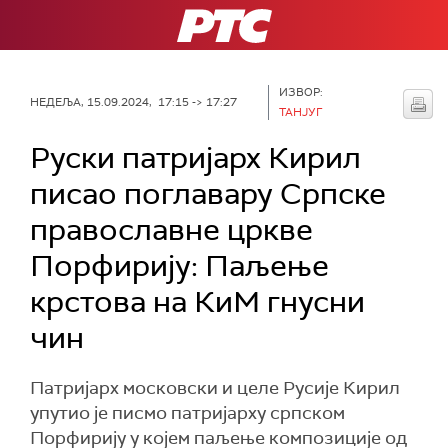
РТС
ИЗВОР:
НЕДЕЉА, 15.09.2024, 17:15 -> 17:27
ТАНЈУГ
Руски патријарх Кирил
писао поглавару Српске
православне цркве
Порфирију: Паљење
крстова на КиМ гнусни
чин
Патријарх московски и целе Русије Кирил
упутио је писмо патријарху српском
Порфирију у којем паљење композиције од