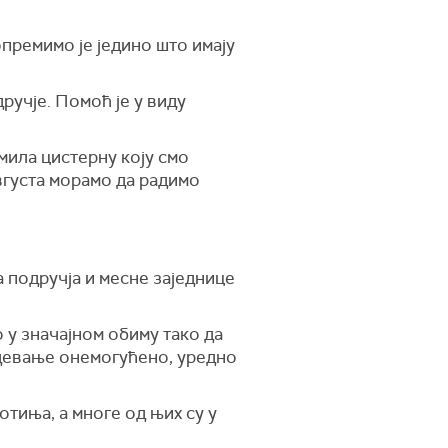
опремимо је једино што имају
ручје. Помоћ је у виду
јмила цистерну коју смо
августа морамо да радимо
 подручја и месне заједнице
 у значајном обиму тако да
евање онемогућено, уредно
тиња, а многе од њих су у