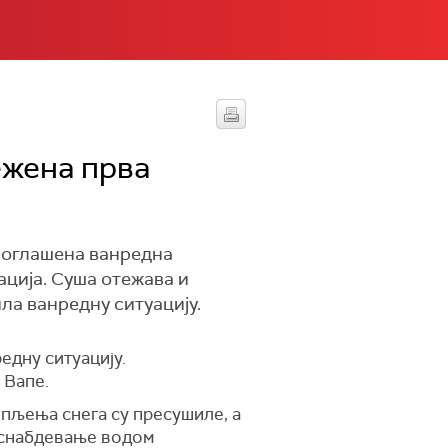
ежена прва
проглашена ванредна
ација. Суша отежава и
ла ванредну ситуацију.
едну ситуацију.
 Вапе.
опљења снега су пресушиле, а
а снабдевање водом