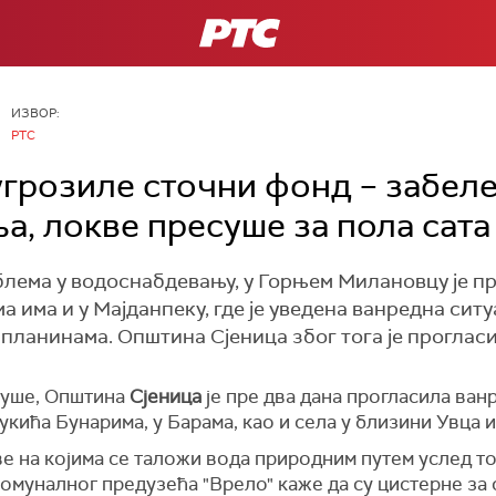
РТС
ИЗВОР:
РТС
угрозиле сточни фонд – забел
а, локве пресуше за пола сата
облема у водоснабдевању, у Горњем Милановцу је 
 има и у Мајданпеку, где је уведена ванредна ситу
 планинама. Општина Сјеница због тога је прогласи
суше, Општина
Сјеница
је пре два дана прогласила ванр
укића Бунарима, у Барама, као и села у близини Увца и
ве на којима се таложи вода природним путем услед т
омуналног предузећа "Врело" каже да су цистерне з