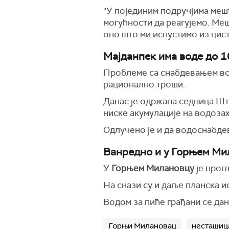
"У појединим подручјима мешт
могућности да реагујемо. Меш
оно што ми испустимо из цист
Мајданпек има воде до 1
Проблеме са снабдевањем в
рационално троши.
Данас је одржана седница Шта
ниске акумулације на водозах
Одлучено је и да водоснабдев
Ванредно и у Горњем М
У
Горњем Милановцу
је прог
На снази су и даље планска 
Водом за пиће грађани се дан
Горњи Милановац
несташиц