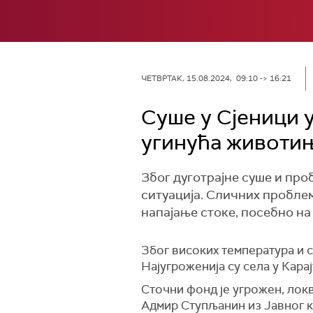
ЧЕТВРТАК, 15.08.2024, 09:10 -> 16:21
Суше у Сјеници 
угинућа животињ
Због дуготрајне суше и пр
ситуација. Сличних проблема
напајање стоке, посебно на
Због високих температура и 
Најугроженија су села у Карај
Сточни фонд је угрожен, лок
Адмир Ступљанин из Јавног к