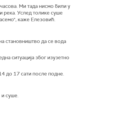
часова. Ми тада нисмо били у
и река. Услед толике суше
пасемо", каже Елезовић.
 на становништво да се вода
една ситуација због изузетно
14 до 17 сати после подне.
 и суше.