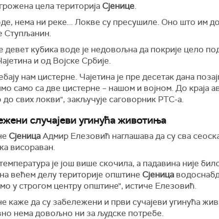
угрожена цела територија
Сјенице
.
де, нема ни реке... Локве су пресушиле. Оно што им д
же Ступљанин.
 девет кубика воде је недовољна да покрије цело под
ајетина и од Војске Србије.
бају нам цистерне. Чајетина је пре десетак дана поза
мо само са две цистерне – нашом и војном. До краја 
 до свих локви", закључује саговорник РТС-а.
ежени случaјeви угинућа животиња
не
Сјеница
Адмир Елезовић наглашава да су сва сеоска
ка висораван.
емпература је још више скочила, а падавина није било
е на већем делу територије општине
Сјеница
водоснабд
мо у строгом центру општине", истиче Елезовић.
 каже да су забележени и први сучајеви угинућа живо
авно нема довољно ни за људске потребе.