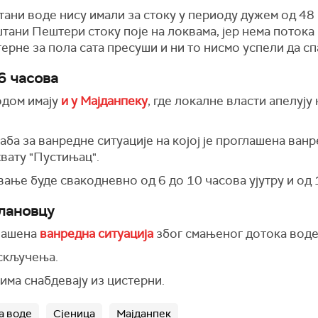
ани воде нису имали за стоку у периоду дужем од 48 
тани Пештери стоку поје на локвама, јер нема потока 
ерне за пола сата пресуши и ни то нисмо успели да с
6 часова
одом имају
и у Мајданпеку
, где локалне власти апелују
ба за ванредне ситуације на којој је проглашена ванр
вату "Пустињац".
ање буде свакодневно од 6 до 10 часова ујутру и од 
илановцу
лашена
ванредна ситуација
због смањеног дотока воде
искључења.
има снабдевају из цистерни.
а воде
Сјеница
Мајданпек