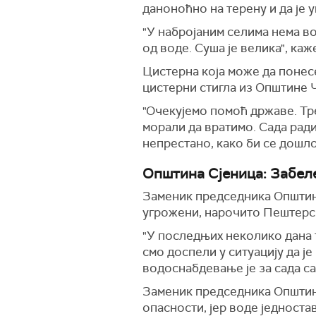
даноноћно на терену и да је 
"У набројаним селима нема во
од воде. Суша је велика", ка
Цистерна која може да понесе
цистерни стигла из Општине Ч
"Очекујемо помоћ државе. Тре
морали да вратимо. Сада ради
непрестано, како би се дошло
Општина Сјеница: Забел
Заменик председника Општи
угрожени, нарочито Пештерс
"У последњих неколико дана т
смо доспели у ситуацију да ј
водоснабдевање је за сада са
Заменик председника Општине
опасности, јер воде једност