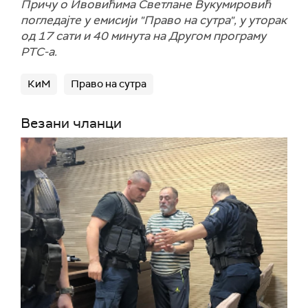
Причу о Ивовићима Светлане Вукумировић
погледајте у емисији "Право на сутра", у уторак
од 17 сати и 40 минута на Другом програму
РТС-а.
КиМ
Право на сутра
Везани чланци