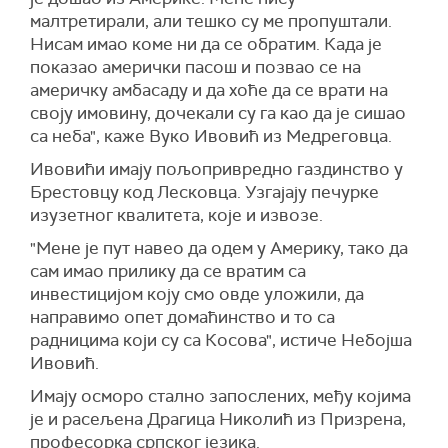
малтретирали, али тешко су ме пропуштали.
Нисам имао коме ни да се обратим. Када је
показао амерички пасош и позвао се на
америчку амбасаду и да хоће да се врати на
своју имовину, дочекали су га као да је сишао
са неба", каже Вуко Ивовић из Медреговца.
Ивовићи имају пољопривредно газдинство у
Брестовцу код Лесковца. Узгајају печурке
изузетног квалитета, које и извозе.
"Мене је пут навео да одем у Америку, тако да
сам имао прилику да се вратим са
инвестицијом коју смо овде уложили, да
направимо опет домаћинство и то са
радницима који су са Косова", истиче Небојша
Ивовић.
Имају осморо стално запослених, међу којима
је и расељена Драгица Николић из Призрена,
професорка српског језика.