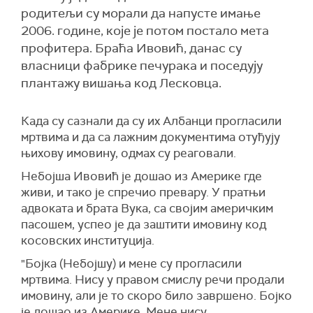
родитељи су морали да напусте имање
2006. године, које је потом постало мета
профитера. Браћа Ивовић, данас су
власници фабрике печурака и поседују
плантажу вишања код Лесковца.
Када су сазнали да су их Албанци прогласили
мртвима и да са лажним документима отуђују
њихову имовину, одмах су реаговали.
Небојша Ивовић је дошао из Америке где
живи, и тако је спречио превару. У пратњи
адвоката и брата Вука, са својим америчким
пасошем, успео је да заштити имовину код
косовских институција.
"Бојка (Небојшу) и мене су прогласили
мртвима. Нису у правом смислу речи продали
имовину, али је то скоро било завршено. Бојко
је дошао из Америке. Мене нису