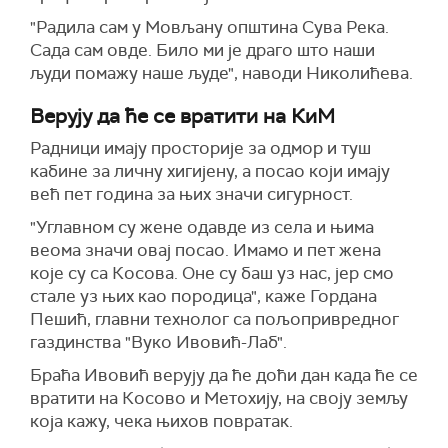
"Радила сам у Мовљану општина Сува Река.
Сада сам овде. Било ми је драго што наши
људи помажу наше људе", наводи Николићева.
Верују да ће се вратити на КиМ
Радници имају просторије за одмор и туш
кабине за личну хигијену, а посао који имају
већ пет година за њих значи сигурност.
"Углавном су жене одавде из села и њима
веома значи овај посао. Имамо и пет жена
које су са Косова. Оне су баш уз нас, јер смо
стале уз њих као породица", каже Гордана
Пешић, главни технолог са пољопривредног
газдинства "Вуко Ивовић-Лаб".
Браћа Ивовић верују да ће доћи дан када ће се
вратити на Косово и Метохију, на своју земљу
која кажу, чека њихов повратак.