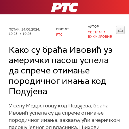
РТС
АУТОР:
ИЗВОР:
ПЕТАК, 14.06.2024,
СВЕТЛАНА
19:25 -> 19:25
РТС
ВУКМИРОВИЋ
Како су браћа Ивовић уз
амерички пасош успела
да спрече отимање
породичног имања код
Подујева
У селу Медреговцу код Подујева, браћа
Ивовић успела су да спрече отимање
породичног имања, захваљујући америчком
пасошу једног од власника. Њихови