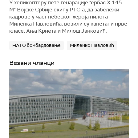
У хеликоптеру пете генарације "ербас Х 145
М" Војске Србије екипу РТС-а, да забележи
кадрове у част небеског хероја пилота
Миленка Павловића, возили су капетани прве
класе, Ања Крнета и Милош Јанковић.
НАТО бомбардовање
Миленко Павловић
Везани чланци