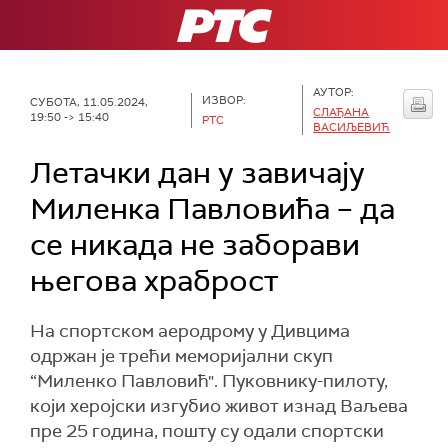
РТС
АУТОР:
ИЗВОР:
СУБОТА, 11.05.2024,
СЛАЂАНА
19:50 -> 15:40
РТС
ВАСИЉЕВИЋ
Летачки дан у завичају
Миленка Павловића – да
се никада не заборави
његова храброст
На спортском аеродрому у Дивцима
одржан је трећи меморијални скуп
“Миленко Павловић". Пуковнику-пилоту,
који херојски изгубио живот изнад Ваљева
пре 25 година, пошту су одали спортски