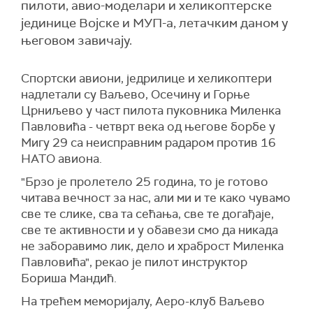
пилоти, авио-моделари и хеликоптерске
јединице Војске и МУП-а, летачким даном у
његовом завичају.
Спортски авиони, једрилице и хеликоптери
надлетали су Ваљево, Осечину и Горње
Црниљево у част пилота пуковника Миленка
Павловића - четврт века од његове борбе у
Мигу 29 са неисправним радаром против 16
НАТО авиона.
"Брзо је пролетело 25 година, то је готово
читава вечност за нас, али ми и те како чувамо
све те слике, сва та сећања, све те догађаје,
све те активности и у обавези смо да никада
не заборавимо лик, дело и храброст Миленка
Павловића", рекао је пилот инструктор
Бориша Мандић.
На трећем меморијалу, Аеро-клуб Ваљево