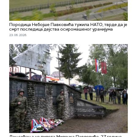
Породица Небојше Павковића тужила НАТО, тврде да је
смрт последица дејства осиромашеног уранијума
23. 06. 2026.
Дан сећања на пилота Миленка Павловића, 27 година