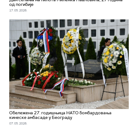
од погибије
17. 05. 2026.
Обележена 27. годишњица НАТО бомбардовања
кинеске амбасаде у Београду
07. 05. 2026.