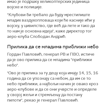
имао је подршку хеликоптерских јединица
војске и полиције.
"Клубови би требало да буду мрестилиште
младих ваздухопловаца који ће касније ићи у
војску, у цивилство, где већ да лете и тако да
то нам је основна идеја", каже директор тог
аеро-клуба Слободан Андрић.
Прилика да се младима приближи небо
Гордан Павловић, генерал РВ и ПВО, истиче
да је ово прилика да се младима "приближи
небо".
"Ово је прилика за ту децу која имају 14, 15, 16
година да се упознају са небом, да им се то
небо приближи, а најбољи начин је овако кроз
аеро-клубове и да се они учврсте и определе
у својој жељи и стремљењу да постану
пилоти", рекао је генерал Павловић.