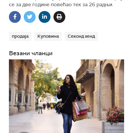
се за две године повећао тек за 26 радњи.
продаја
Куповина
Секонд хенд
Везани чланци