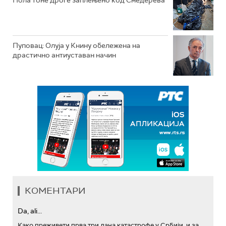
Пола тоне дроге заплењено код Смедерева
Пуповац: Олуја у Книну обележена на
драстично антиуставан начин
КОМЕНТАРИ
Da, ali...
Како преживети прва три дана катастрофе у Србији, и за