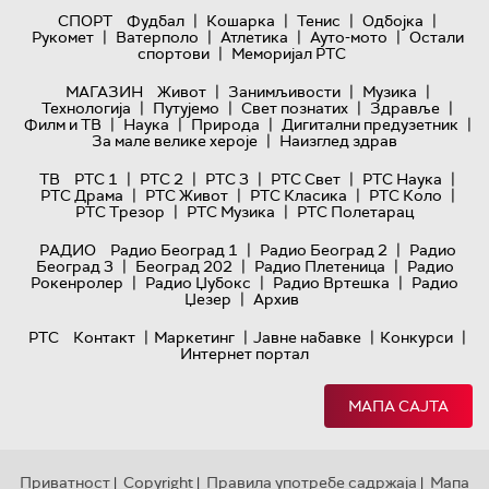
|
|
|
|
СПОРТ
Фудбал
Кошарка
Тенис
Одбојка
|
|
|
|
Рукомет
Ватерполо
Атлетика
Ауто-мото
Остали
|
спортови
Меморијал РТС
|
|
|
МАГАЗИН
Живот
Занимљивости
Музика
|
|
|
|
Технологијa
Путујемо
Свет познатих
Здравље
|
|
|
|
Филм и ТВ
Наука
Природа
Дигитални предузетник
|
За мале велике хероје
Наизглед здрав
|
|
|
|
|
ТВ
РТС 1
РТС 2
РТС 3
РТС Свет
РТС Наука
|
|
|
|
РТС Драма
РТС Живот
РТС Класика
РТС Коло
|
|
РТС Трезор
РТС Музика
РТС Полетарац
|
|
РАДИО
Радио Београд 1
Радио Београд 2
Радио
|
|
|
Београд 3
Београд 202
Радио Плетеница
Радио
|
|
|
Рокенролер
Радио Џубокс
Радио Вртешка
Радио
|
Џезер
Архив
|
|
|
|
РТС
Контакт
Маркетинг
Јавне набавке
Конкурси
Интернет портал
МАПА САЈТА
Приватност
Copyright
Правила употребе садржаја
Мапа
|
|
|