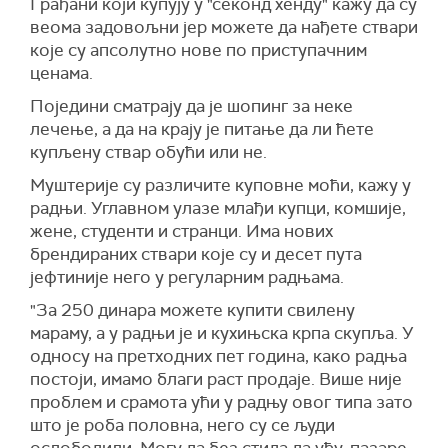
Грађани који купују у "секонд хенду" кажу да су
веома задовољни јер можете да нађете ствари
које су апсолутно нове по приступачним
ценама.
Поједини сматрају да је шопинг за неке
лечење, а да на крају је питање да ли ћете
купљену ствар обући или не.
Муштерије су различите куповне моћи, кажу у
радњи. Углавном улазе млађи купци, комшије,
жене, студенти и странци. Има нових
брендираних ствари које су и десет пута
јефтиније него у регуларним радњама.
"За 250 динара можете купити свилену
мараму, а у радњи је и кухињска крпа скупља. У
односу на претходних пет година, како радња
постоји, имамо благи раст продаје. Више није
проблем и срамота ући у радњу овог типа зато
што је роба половна, него су се људи