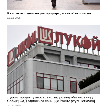
Како новогодишње распродаје „отимају“ наш мозак
13. 12. 2025.
Лукоил продат у иностранству, укључујући имовину у
Србији; САД одложила санкције Росњефту у Немачкој
30. 10. 2025.