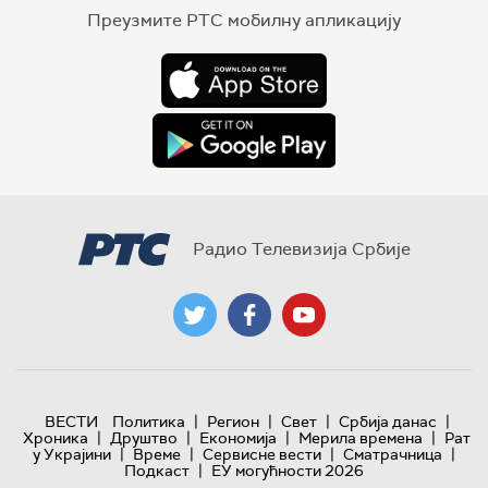
Преузмите РТС мобилну апликацију
Радио Телевизија Србије
|
|
|
|
ВЕСТИ
Политика
Регион
Свет
Србија данас
|
|
|
|
Хроника
Друштво
Економија
Мерила времена
Рат
|
|
|
|
у Украјини
Време
Сервисне вести
Сматрачница
|
Подкаст
ЕУ могућности 2026