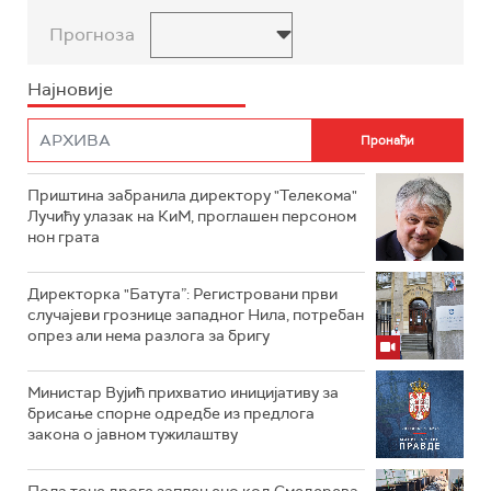
Прогноза
Најновије
Приштина забранила директору "Телекома"
Лучићу улазак на КиМ, проглашен персоном
нон грата
Директорка "Батута”: Регистровани први
случајеви грознице западног Нила, потребан
опрез али нема разлога за бригу
Министар Вујић прихватио иницијативу за
брисање спорне одредбе из предлога
закона o јавном тужилаштву