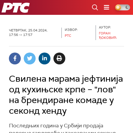
РТС
АУТОР:
ИЗВОР:
ЧЕТВРТАК, 25.04.2024,
ГОРАН
17:56 -> 17:57
РТС
ЂОКОВИЋ
Свилена марама јефтинија
од кухињске крпе – "лов"
на брендиране комаде у
секонд хенду
Последњих година у Србији продаја