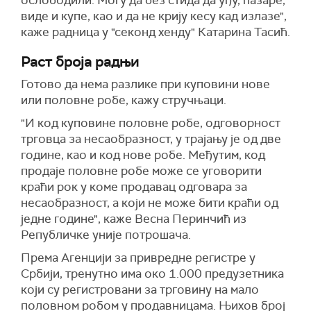
ослободили. Могу да без стида да уђу, пазаре,
виде и купе, као и да не крију кесу кад излазе",
каже радница у "секонд хенду" Катарина Тасић.
Раст броја радњи
Готово да нема разлике при куповини нове
или половне робе, кажу стручњаци.
"И код куповине половне робе, одговорност
трговца за несаобразност, у трајању је од две
године, као и код нове робе. Међутим, код
продаје половне робе може се уговорити
краћи рок у коме продавац одговара за
несаобразност, а који не може бити краћи од
једне године", каже Весна Перинчић из
Републичке уније потрошача.
Према Агенцији за привредне регистре у
Србији, тренутно има око 1.000 предузетника
који су регистровани за трговину на мало
половном робом у продавницама. Њихов број