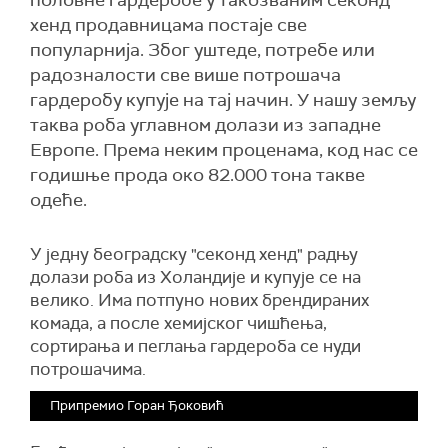
половне гардеробе у такозваним секонд
хенд продавницама постаје све
популарнија. Због уштеде, потребе или
радозналости све више потрошача
гардеробу купује на тај начин. У нашу земљу
таква роба углавном долази из западне
Европе. Према неким проценама, код нас се
годишње прода око 82.000 тона такве
одеће.
У једну београдску "секонд хенд" радњу
долази роба из Холандије и купује се на
велико. Има потпуно нових брендираних
комада, а после хемијског чишћења,
сортирања и пеглања гардероба се нуди
потрошачима.
Припремио Горан Ђоковић