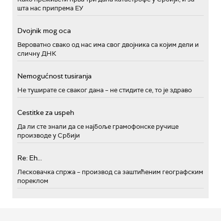
шта нас припрема ЕУ
Dvojnik mog oca
Вероватно свако од нас има свог двојника са којим дели и
сличну ДНК
Nemogućnost tusiranja
Не туширате се сваког дана – не стидите се, то је здраво
Cestitke za uspeh
Да ли сте знали да се најбоље грамофонске ручице
производе у Србији
Re: Eh...
Лесковачка спржа – производ са заштићеним географским
пореклом