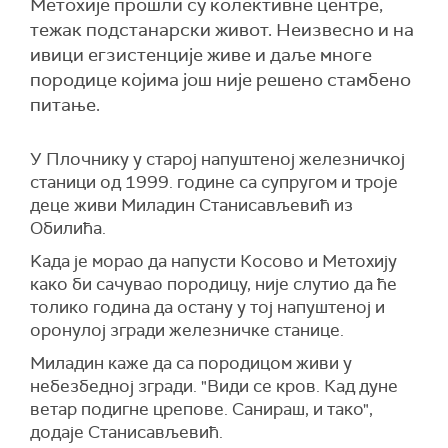
Метохије прошли су колективне центре,
тежак подстанарски живот. Неизвесно и на
ивици егзистенције живе и даље многе
породице којима још није решено стамбено
питање.
У Плочнику у старој напуштеној железничкој
станици од 1999. године са супругом и троје
деце живи Миладин Станисављевић из
Обилића.
Kада је морао да напусти Косово и Метохију
како би сачувао породицу, није слутио да ће
толико година да остану у тој напуштеној и
оронулој згради железничке станице.
Миладин каже да са породицом живи у
небезбедној згради. "Види се кров. Кад дуне
ветар подигне црепове. Санираш, и тако",
додаје Станисављевић.