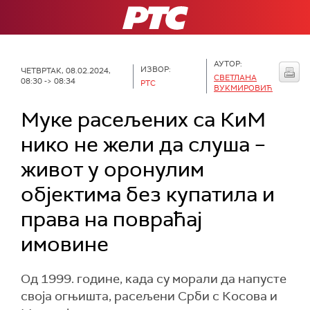
РТС
АУТОР:
ИЗВОР:
ЧЕТВРТАК, 08.02.2024,
СВЕТЛАНА
08:30 -> 08:34
РТС
ВУКМИРОВИЋ
Муке расељених са КиМ
нико не жели да слуша –
живот у оронулим
објектима без купатила и
права на повраћај
имовине
Од 1999. године, када су морали да напусте
своја огњишта, расељени Срби с Косова и