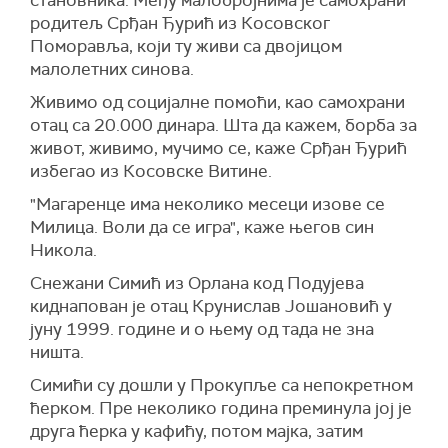
становника. Међу малобројнима је самохрани
родитељ Срђан Ђурић из Косовског
Поморавља, који ту живи са двојицом
малолетних синова.
Живимо од социјалне помоћи, као самохрани
отац са 20.000 динара. Шта да кажем, борба за
живот, живимо, мучимо се, каже Срђан Ђурић
избегао из Косовске Витине.
"Магаренце има неколико месеци изове се
Милица. Воли да се игра", каже његов син
Никола.
Снежани Симић из Орлана код Подујева
киднапован је отац Крунислав Јошановић у
јуну 1999. године и о њему од тада не зна
ништа.
Симићи су дошли у Прокупље са непокретном
ћерком. Пре неколико година преминула јој је
друга ћерка у кафићу, потом мајка, затим