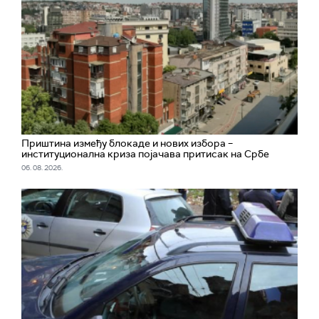
Приштина између блокаде и нових избора –
институционална криза појачава притисак на Србе
06. 08. 2026.