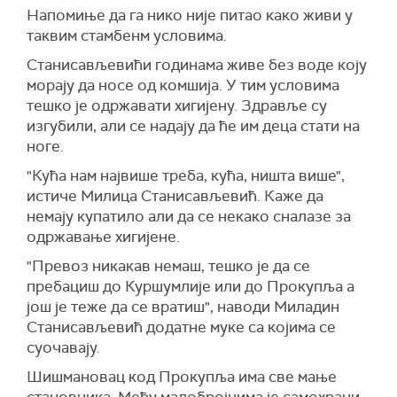
Напомиње да га нико није питао како живи у
таквим стамбенм условима.
Станисављевићи годинама живе без воде коју
морају да носе од комшија. У тим условима
тешко је одржавати хигијену. Здравље су
изгубили, али се надају да ће им деца стати на
ноге.
"Кућа нам највише треба, кућа, ништа више",
истиче Милица Станисављевић. Каже да
немају купатило али дa се некако сналазе за
одржавање хигијене.
"Превоз никакав немаш, тешко је да се
пребациш до Куршумлије или до Прокупља а
још је теже да се вратиш", наводи Миладин
Станисављевић додатне муке са којима се
суочавају.
Шишмановац код Прокупља има све мање