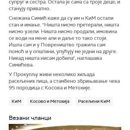
супруг и сестра. Остала је сама са троје деце, и
станују приватно.
Снежана Симић каже да су им н КиМ остали
стан и имање. "Ништа нисмо претерали, ништа
нисмо узели. Ништа нисмо продали, имовина
се води на мене али и даље то тако стоји.
Ишла сам и у Повреништво тражила сам
помоћ и у општини, упућују ме једни на друге.
Никад ништа нисам добила", наглашава
Симићева.
У Прокупљу живи неколико хиљада
расељених лица, а стамбено збрињавање чека
95 породица с Косова и Метохије.
КиМ
Косово и Метохија
Расељени КиМ
Везани чланци