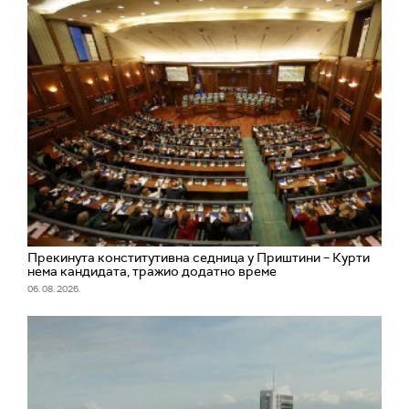
Прекинута конститутивна седница у Приштини – Курти
нема кандидата, тражио додатно време
06. 08. 2026.