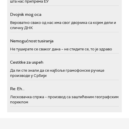
шта нас припрема ЕУ
Dvojnik mog oca
Вероватно свако од нас има свог двојника са којим дели и
сличну ДНК
Nemogućnost tusiranja
Не туширате се сваког дана – не стидите се, то је здраво
Cestitke za uspeh
Да ли сте знали да се најбоље грамофонске ручице
производе у Србији
Re: Eh...
Лесковачка спржа – производ са заштићеним географским
пореклом