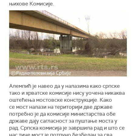
њихове Комисије.
Алемпић је навео да у налазима како српске
тако и хрватске комисије нису уочена никаква
оштећења мостовске конструкције. Како
се мост налази на територији две државе
потребно је да комисије министарства обе
државе дају сагласност за пуштање моста у
рад. Српска комисија је завршила рад и што се
нас тиче мост је потпуно безбедан за сва