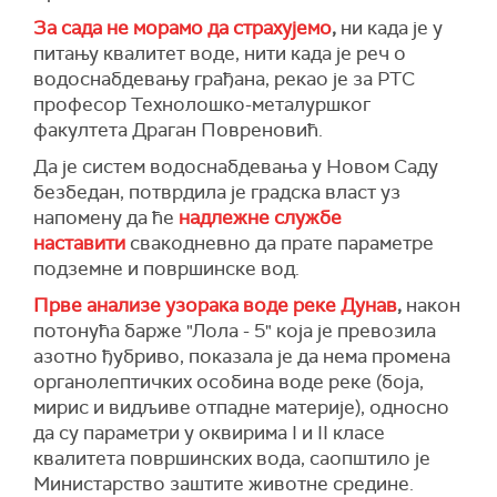
За сада не морамо да страхујемо
,
ни када је у
питању квалитет воде, нити када је реч о
водоснабдевању грађана, рекао је за РТС
професор Технолошко-металуршког
факултета Драган Повреновић.
Да је систем водоснабдевања у Новом Саду
безбедан, потврдила је градска власт уз
напомену да ће
надлежне службе
наставити
свакодневно да прате параметре
подземне и површинске вод.
Прве анализе узорака воде реке Дунав
,
након
потонућа барже "Лола - 5" која је превозила
азотно ђубриво, показала је да нема промена
органолептичких особина воде реке (боја,
мирис и видљиве отпадне материје), односно
да су параметри у оквирима I и II класе
квалитета површинских вода, саопштило је
Министарство заштите животне средине.