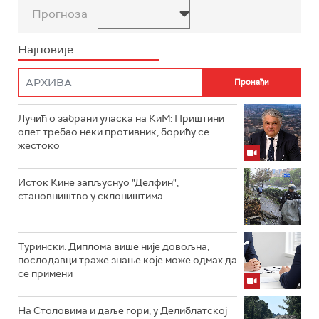
Прогноза
Најновије
Лучић о забрани уласка на КиМ: Приштини
опет требао неки противник, борићу се
жестоко
Исток Кине запљуснуо "Делфин",
становништво у склоништима
Турински: Диплома више није довољна,
послодавци траже знање које може одмах да
се примени
На Столовима и даље гори, у Делиблатској