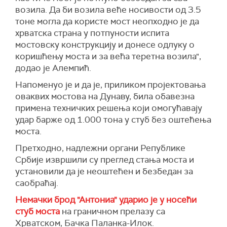
возила. Да би возила веће носивости од 3.5
тоне могла да користе мост неопходно је да
хрватска страна у потпуности испита
мостовску конструкцију и донесе одлуку о
коришћењу моста и за већа теретна возила",
додао је Алемпић.
Напоменуо је и да је, приликом пројектовања
оваквих мостова на Дунаву, била обавезна
примена техничких решења који омогућавају
удар барже од 1.000 тона у стуб без оштећења
моста.
Претходно, надлежни органи Републике
Србије извршили су преглед стања моста и
установили да је неоштећен и безбедан за
саобраћај.
Немачки брод "Антониа" ударио је у носећи
стуб моста
на граничном прелазу са
Хрватском, Бачка Паланка-Илок.