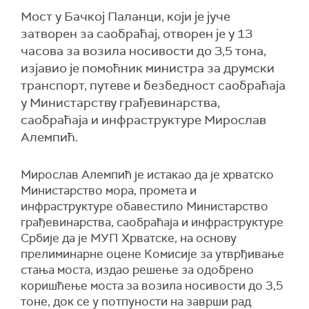
Мост у Бачкој Паланци, који је јуче
затворен за саобраћај, отворен је у 13
часова за возила носивости до 3,5 тона,
изјавио је помоћник министра за друмски
транспорт, путеве и безбедност саобраћаја
у Министарству грађевинарства,
саобраћаја и инфраструктуре Мирослав
Алемпић.
Мирослав Алемпић је истакао да је хрватско
Министарство мора, промета и
инфраструктуре обавестило Министарство
грађевинарства, саобраћаја и инфраструктуре
Србије да је МУП Хрватске, на основу
прелиминарне оцене Комисије за утврђивање
стања моста, издао решење за одобрено
коришћење моста за возила носивости до 3,5
тоне, док се у потпуности на заврши рад