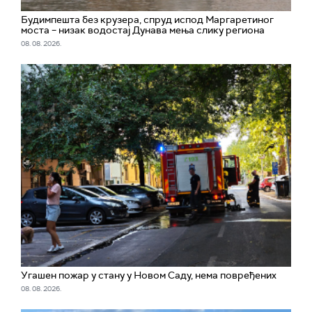
Будимпешта без крузера, спруд испод Маргаретиног
моста – низак водостај Дунава мења слику региона
08. 08. 2026.
Угашен пожар у стану у Новом Саду, нема повређених
08. 08. 2026.