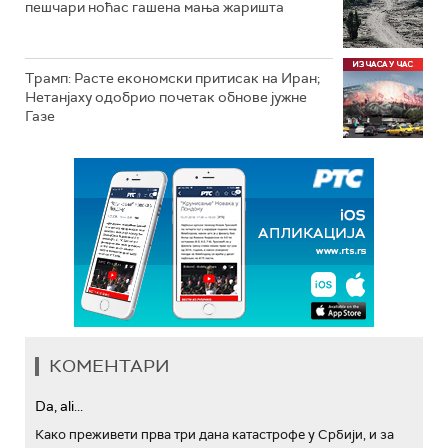
пешчари ноћас гашена мања жаришта
Трамп: Расте економски притисак на Иран;
Нетанјаху одобрио почетак обнове јужне
Газе
КОМЕНТАРИ
Da, ali...
Како преживети прва три дана катастрофе у Србији, и за