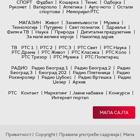
|
|
|
|
СПОРТ
Фудбал
Кошарка
Тенис
Одбојка
|
|
|
|
Рукомет
Ватерполо
Атлетика
Ауто-мото
Остали
|
спортови
Меморијал РТС
|
|
|
МАГАЗИН
Живот
Занимљивости
Музика
|
|
|
|
Технологијa
Путујемо
Свет познатих
Здравље
|
|
|
|
Филм и ТВ
Наука
Природа
Дигитални предузетник
|
За мале велике хероје
Наизглед здрав
|
|
|
|
|
ТВ
РТС 1
РТС 2
РТС 3
РТС Свет
РТС Наука
|
|
|
|
РТС Драма
РТС Живот
РТС Класика
РТС Коло
|
|
РТС Трезор
РТС Музика
РТС Полетарац
|
|
РАДИО
Радио Београд 1
Радио Београд 2
Радио
|
|
|
Београд 3
Београд 202
Радио Плетеница
Радио
|
|
|
Рокенролер
Радио Џубокс
Радио Вртешка
Радио
|
Џезер
Архив
|
|
|
|
РТС
Контакт
Маркетинг
Јавне набавке
Конкурси
Интернет портал
МАПА САЈТА
Приватност
Copyright
Правила употребе садржаја
Мапа
|
|
|