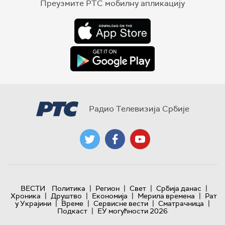
Преузмите РТС мобилну апликацију
Радио Телевизија Србије
|
|
|
|
ВЕСТИ
Политика
Регион
Свет
Србија данас
|
|
|
|
Хроника
Друштво
Економија
Мерила времена
Рат
|
|
|
|
у Украјини
Време
Сервисне вести
Сматрачница
|
Подкаст
ЕУ могућности 2026