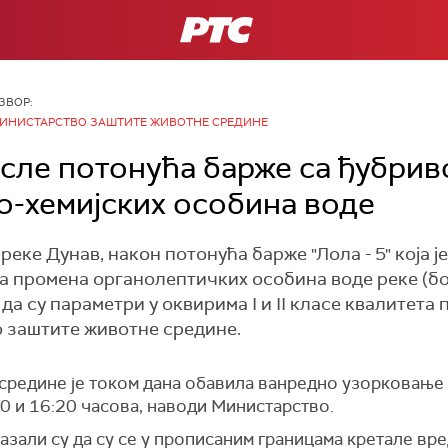
РТС
ЗВОР:
ИНИСТАРСТВО ЗАШТИТЕ ЖИВОТНЕ СРЕДИНЕ
сле потонућа барже са ђубрив
-хемијских особина воде
реке Дунав, након потонућа барже "Лола - 5" која 
ма промена органолептичких особина воде реке (бо
да су параметри у оквирима I и II класе квалитета
 заштите животне средине.
 средине је током дана обавила ванредно узорковање
30 и 16:20 часова, наводи Министарство.
казали су да су се у прописаним границама кретале в