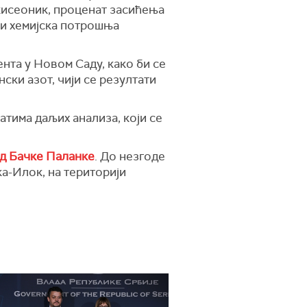
кисеоник, проценат засићења
 и хемијска потрошња
нта у Новом Саду, како би се
ски азот, чији се резултати
тима даљих анализа, који се
код Бачке Паланке
. До незгоде
ка-Илок, на територији