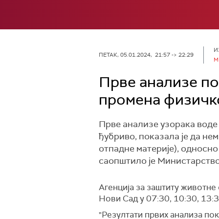
И
ПЕТАК, 05.01.2024, 21:57 -> 22:29
М
Прве анализе по
промена физичко
Прве анализе узорака воде 
ђубриво, показала је да не
отпадне материје), односно 
саопштило је Министарство
Агенција за заштиту животне
Нови Сад у 07:30, 10:30, 13:
"Резултати првих анализа по