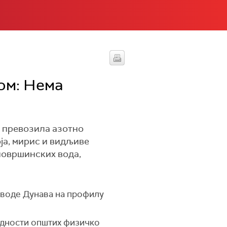
ом: Нема
је превозила азотно
ја, мирис и видљиве
 површинских вода,
 воде Дунава на профилу
редности општих физичко