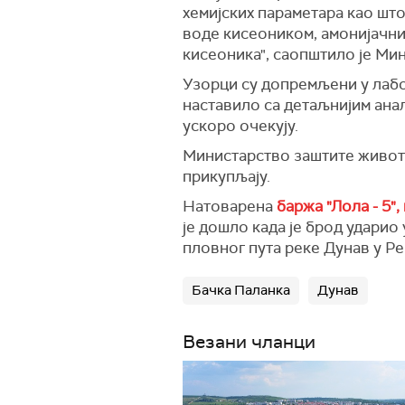
хемијских параметара као шт
воде кисеоником, амонијачни
кисеоника", саопштило је Ми
Узорци су допремљени у лабо
наставило са детаљнијим анал
ускоро очекују.
Министарство заштите животн
прикупљају.
Натоварена
баржа "Лола - 5"
је дошло када је брод ударио
пловног пута реке Дунав у Ре
Бачка Паланка
Дунав
Везани чланци