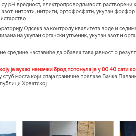
о су pH вредност, електропроводљивост, растворени 
 азот, нитрати, нитрити, ортофосфати, укупан фосфор
нистарство.
раторију Одсекa за контролу квалитета воде и седиме
изама на укупан органски угљеник, укупан азот и орган
е средине наставиће да обавештава јавност о резулта
, коју је вукао немачки брод потонула је у 00.40 сати 
 у стуб моста који спаја граничне прелазе Бачка Палан
публици Хрватској.