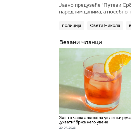
Јавно предузеће "Путеви Срб
наредним данима, а посебно т
полиција
Свети Никола
Везани чланци
Зашто чаша алкохола уз летњи руч
„ухвати“ брже него увече
20. 07. 2026.