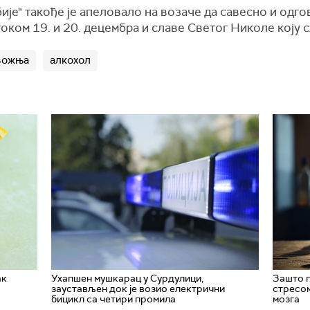
ије" такође је апеловало на возаче да савесно и одг
оком 19. и 20. децембра и славе Светог Николе коју с
вожња
алкохол
ак
Ухапшен мушкарац у Сурдулици,
Зашто п
заустављен док је возио електрични
стресом
бицикл са четири промила
мозга