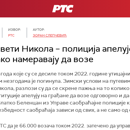
РТС
ИЗВОР:
АУТОР:
РТС
ЗОРАН СЛЕПЧЕВИЋ
вети Никола – полиција апелуј
ако намеравају да возе
ода које су се десиле током 2022. године утицајни
м незгодама је погинула. Зимски услови на путеви
кола, разлози су да се скрене пажња на то колико 
титуције апелују на грађане да возе одговорно и д
 Златко Беленцан из Управе саобраћајне полиције к
збедност саобраћаја зависи од свих, а не само од 
ТС да је 66.000 возача током 2022. затечено да упра