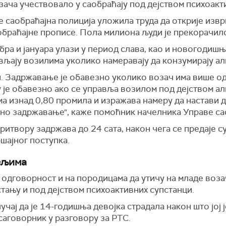
возача учествовало у саобраћају под дејством психоак
е саобраћајна полиција уложила труда да открије изв
аобраћајне прописе. Пола милиона људи је прекорачил
бра и јануара улази у период слава, као и новогодиш
ављају возилима уколико намеравају да конзумирају ал
и. Задржавање је обавезно уколико возач има више од
 је обавезно ако се управља возилом под дејством а
ма изнад 0,80 промила и изражава намеру да настави 
ено задржавање", каже помоћник начелника Управе са
ритвору задржава до 24 сата, након чега се предаје су
шајног поступка.
ељима
 одговорност и на породицама да утичу на младе возач
тању и под дејством психоактивних супстанци.
учај да је 14-годишња девојка страдала након што јој 
саговорник у разговору за РТС.