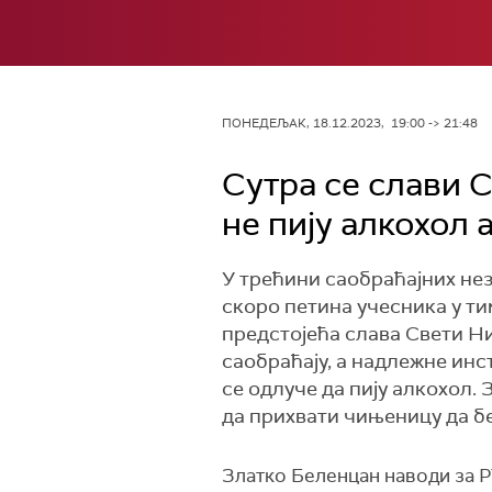
ПОНЕДЕЉАК, 18.12.2023, 19:00 -> 21:48
Сутра се слави С
не пију алкохол 
У трећини саобраћајних незг
скоро петина учесника у ти
предстојећа слава Свети Ни
саобраћају, а надлежне инс
се одлуче да пију алкохол.
да прихвати чињеницу да бе
Златко Беленцан наводи за Р