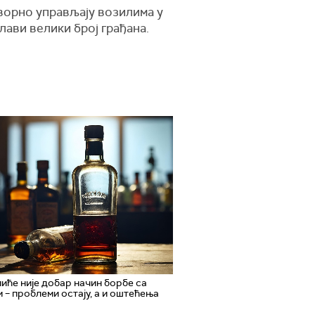
оворно управљају возилима у
лави велики број грађана.
иће није добар начин борбе са
 – проблеми остају, а и оштећења