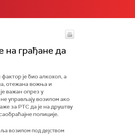
е на грађане да
 фактор је био алкохол, а
ма, отежана вожња и
је важан опрез у
а не управљају возилом ако
аже за РТС да је на друштву
саобраћајне полиције.
вља возилом под дејством