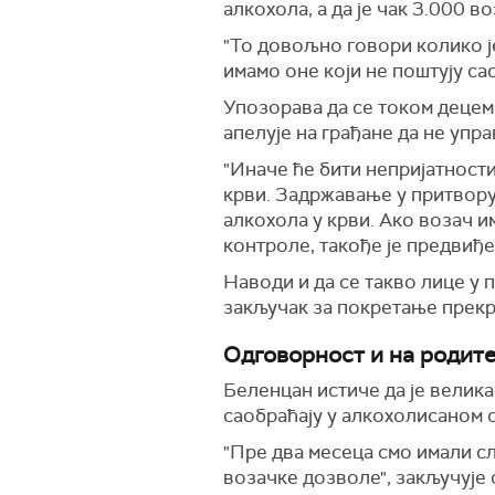
алкохола, а да је чак 3.000 
"То довољно говори колико ј
имамо оне који не поштују с
Упозорава да се током децем
апелује на грађане да не упр
"Иначе ће бити непријатност
крви. Задржавање у притвору
алкохола у крви. Ако возач и
контроле, такође је предвиђ
Наводи и да се такво лице у п
закључак за покретање прекр
Одговорност и на родит
Беленцан истиче да је велика
саобраћају у алкохолисаном с
"Пре два месеца смо имали сл
возачке дозволе", закључује 