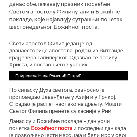
данас обележавају празник посвећен
Светом апостолу Филипу, али и Божићне
покладе, које најављују сутрашњи почетак
шестонедељног Божићног поста.
Свети апостол Филип један је од
дванаесторице апостола, родом из Витсаиде
крај језера Галилејског. Одазвао се позиву
Христа, и постао његов ученик.
Приредила Нада Руменић Петрић
По силаску Духа светога, ревносно је
проповедао Јеванђеље у Азији и у Грчкој.
Страдао је распет наопако на дрвету. Мошти
Светог Филипа пренете су касније у Рим.
Данас су и Божићне покладе – дан уочи
почетка
Божићног поста
и последњи дан када
је дозвољено јести месо, јаја и бели мрс у овој