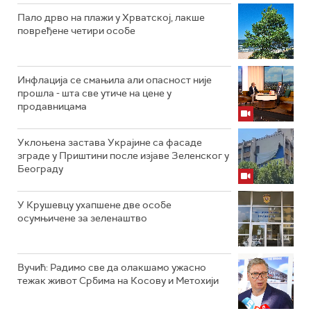
Пало дрво на плажи у Хрватској, лакше
повређене четири особе
Инфлација се смањила али опасност није
прошла - шта све утиче на цене у
продавницама
Уклоњена застава Украјине са фасаде
зграде у Приштини после изјаве Зеленског у
Београду
У Крушевцу ухапшене две особе
осумњичене за зеленаштво
Вучић: Радимо све да олакшамо ужасно
тежак живот Србима на Косову и Метохији