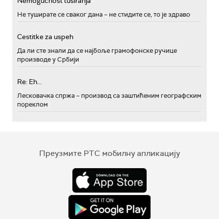
Nemogućnost tusiranja
Не туширате се сваког дана – не стидите се, то је здраво
Cestitke za uspeh
Да ли сте знали да се најбоље грамофонске ручице
производе у Србији
Re: Eh...
Лесковачка спржа – производ са заштићеним географским
пореклом
Преузмите РТС мобилну апликацију