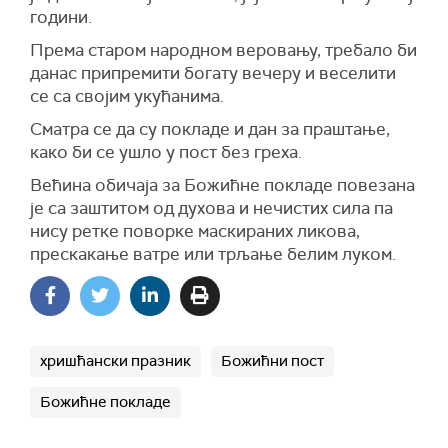
години.
Према старом народном веровању, требало би
данас припремити богату вечеру и веселити
се са својим укућанима.
Сматра се да су покладе и дан за праштање,
како би се ушло у пост без греха.
Већина обичаја за Божићне покладе повезана
је са заштитом од духова и нечистих сила па
нису ретке поворке маскираних ликова,
прескакање ватре или трљање белим луком.
хришћански празник
Божићни пост
Божићне покладе