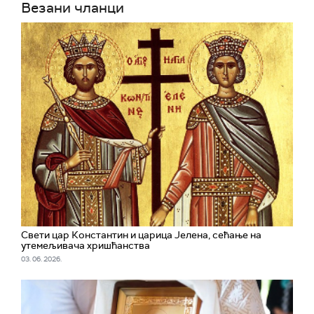
Везани чланци
Свети цар Константин и царица Јелена, сећање на
утемељивача хришћанства
03. 06. 2026.