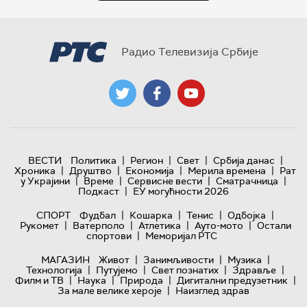
Радио Телевизија Србије
|
|
|
|
ВЕСТИ
Политика
Регион
Свет
Србија данас
|
|
|
|
Хроника
Друштво
Економија
Мерила времена
Рат
|
|
|
|
у Украјини
Време
Сервисне вести
Сматрачница
|
Подкаст
ЕУ могућности 2026
|
|
|
|
СПОРТ
Фудбал
Кошарка
Тенис
Одбојка
|
|
|
|
Рукомет
Ватерполо
Атлетика
Ауто-мото
Остали
|
спортови
Меморијал РТС
|
|
|
МАГАЗИН
Живот
Занимљивости
Музика
|
|
|
|
Технологијa
Путујемо
Свет познатих
Здравље
|
|
|
|
Филм и ТВ
Наука
Природа
Дигитални предузетник
|
За мале велике хероје
Наизглед здрав