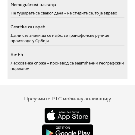
Nemogućnost tusiranja
Не туширате се сваког дана – не стидите се, то је здраво
Cestitke za uspeh
Да ли сте знали да се најбоље грамофонске ручице
производе у Србији
Re: Eh...
Лесковачка спржа – производ са заштићеним географским
пореклом
Преузмите РТС мобилну апликацију