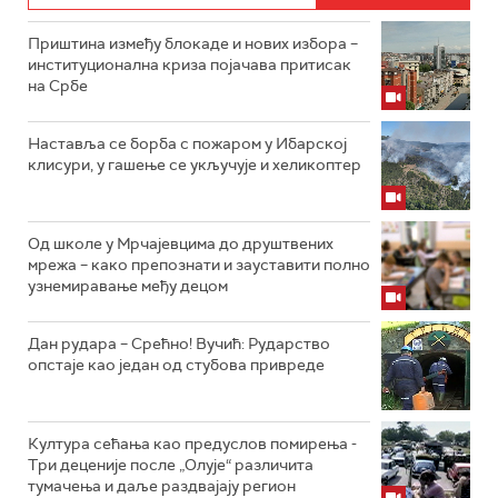
Приштина између блокаде и нових избора –
институционална криза појачава притисак
на Србе
Наставља се борба с пожаром у Ибарској
клисури, у гашење се укључује и хеликоптер
Од школе у Мрчајевцима до друштвених
мрежа – како препознати и зауставити полно
узнемиравање међу децом
Дан рудара – Срећно! Вучић: Рударство
опстаје као један од стубова привреде
Култура сећања као предуслов помирења ­-
Три деценије после „Олује“ различита
тумачења и даље раздвајају регион