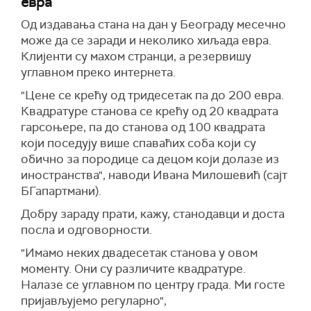
евра
Од издавања стана на дан у Београду месечно
може да се заради и неколико хиљада евра.
Клијенти су махом странци, а резервишу
углавном преко интернета.
"Цене се крећу од тридесетак па до 200 евра.
Квадратуре станова се крећу од 20 квадрата
гарсоњере, па до станова од 100 квадрата
који поседују више спаваћих соба који су
обично за породице са децом који долазе из
иностранства", наводи Ивана Милошевић (сајт
БГапартмани).
Добру зараду прати, кажу, станодавци и доста
посла и одговорности.
"Имамо неких двадесетак станова у овом
моменту. Они су различите квадратуре.
Налазе се углавном по центру града. Ми госте
пријављујемо регуларно",