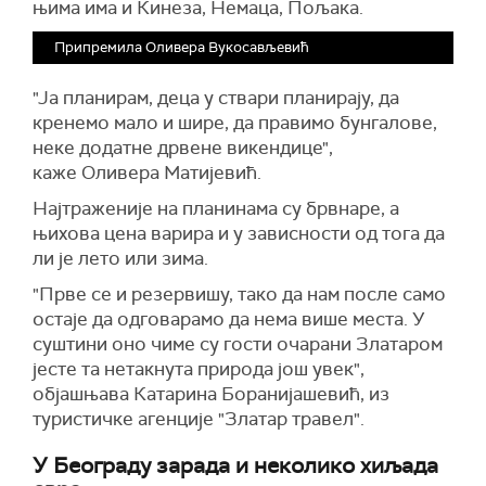
њима има и Кинеза, Немаца, Пољака.
Припремила Оливера Вукосављевић
"Ја планирам, деца у ствари планирају, да
кренемо мало и шире, да правимо бунгалове,
неке додатне дрвене викендице",
каже Оливера Матијевић.
Најтраженије на планинама су брвнаре, а
њихова цена варира и у зависности од тога да
ли је лето или зима.
"Прве се и резервишу, тако да нам после само
остаје да одговарамо да нема више места. У
суштини оно чиме су гости очарани Златаром
јесте та нетакнута природа још увек",
објашњава Катарина Боранијашевић, из
туристичке агенције "Златар травел".
У Београду зарада и неколико хиљада