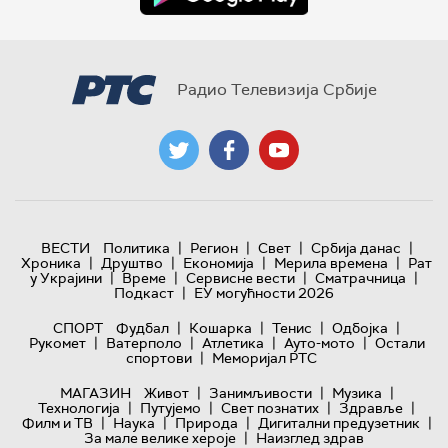
Радио Телевизија Србије
|
|
|
|
ВЕСТИ
Политика
Регион
Свет
Србија данас
|
|
|
|
Хроника
Друштво
Економија
Мерила времена
Рат
|
|
|
|
у Украјини
Време
Сервисне вести
Сматрачница
|
Подкаст
ЕУ могућности 2026
|
|
|
|
СПОРТ
Фудбал
Кошарка
Тенис
Одбојка
|
|
|
|
Рукомет
Ватерполо
Атлетика
Ауто-мото
Остали
|
спортови
Меморијал РТС
|
|
|
МАГАЗИН
Живот
Занимљивости
Музика
|
|
|
|
Технологијa
Путујемо
Свет познатих
Здравље
|
|
|
|
Филм и ТВ
Наука
Природа
Дигитални предузетник
|
За мале велике хероје
Наизглед здрав