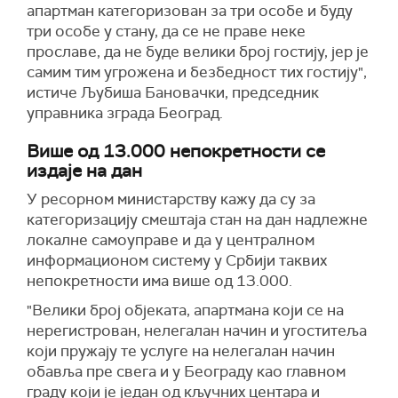
апартман категоризован за три особе и буду
три особе у стану, да се не правe неке
прославе, да не буде велики број гостију, јер je
самим тим угрожена и безбедност тих гостију",
истиче Љубиша Бановачки, председник
управника зграда Београд.
Више од 13.000 непокретности се
издаје на дан
У ресорном министарству кажу да су за
категоризацију смештаја стан на дан надлежне
локалне самоуправе и да у централном
информационом систему у Србији таквих
непокретности има више од 13.000.
"Велики број објеката, апартмана који се на
нерегистрован, нелегалан начин и угоститеља
који пружају те услуге на нелегалан начин
обавља пре свега и у Београду као главном
граду који је један од кључних центара и