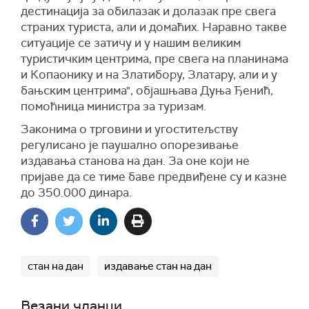
дестинација за обилазак и долазак пре свега
страних туриста, али и домаћих. Наравно такве
ситуације се затичу и у нашим великим
туристичким центрима, пре свега на планинама
и Копаонику и на Златибору, Златару, али и у
бањским центрима", објашњава Дуња Ђенић,
помоћница министра за туризам.
Законима о трговини и угоститељству
регулисано је паушално опорезивање
издавања станова на дан. За оне који не
пријаве да се тиме баве предвиђене су и казне
до 350.000 динара.
стан на дан
издавање стан на дан
Везани чланци