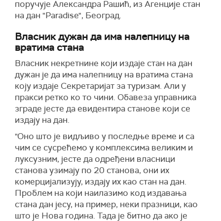
поручује Александра Рашић, из Агенције стан
на дан "Paradise", Београд.
Власник дужан да има налепницу на
вратима стана
Власник некретнине који издаје стан на дан
дужан је да има налепницу на вратима стана
коју издаје Секретаријат за туризам. Али у
пракси ретко ко то чини. Обавеза управника
зграде јесте да евидентира станове који се
издају на дан.
"Оно што је видљиво у последње време и са
чим се сусрећемо у комплексима великим и
луксузним, јесте да одређени власници
станова узимају по 20 станова, они их
комерцијализују, издају их као стан на дан.
Проблем на који наилазимо код издавања
стана дан јесу, на пример, неки празници, као
што је Нова година. Тада је битно да ако је