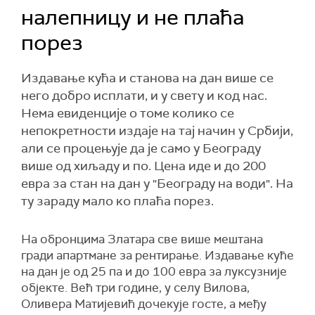
налепницу и не плаћа
порез
Издавање кућа и станова на дан више се
него добро исплати, и у свету и код нас.
Нема евиденције о томе колико се
непокретности издаје на тај начин у Србији,
али се процењује да је само у Београду
више од хиљаду и по. Цена иде и до 200
евра за стан на дан у "Београду на води". На
ту зараду мало ко плаћа порез.
На обронцима Златара све више мештана
гради апартмане за рентирање. Издавање куће
на дан је од 25 па и до 100 евра за луксузније
објекте. Већ три године, у селу Вилова,
Оливера Матијевић дочекује госте, а међу