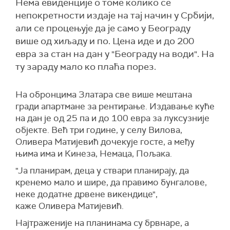
Нема евиденције о томе колико се
непокретности издаје на тај начин у Србији,
али се процењује да је само у Београду
више од хиљаду и по. Цена иде и до 200
евра за стан на дан у "Београду на води". На
ту зараду мало ко плаћа порез.
На обронцима Златара све више мештана
гради апартмане за рентирање. Издавање куће
на дан је од 25 па и до 100 евра за луксузније
објекте. Већ три године, у селу Вилова,
Оливера Матијевић дочекује госте, а међу
њима има и Кинеза, Немаца, Пољака.
"Ја планирам, деца у ствари планирају, да
кренемо мало и шире, да правимо бунгалове,
неке додатне дрвене викендице",
каже Оливера Матијевић.
Најтраженије на планинама су брвнаре, а