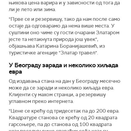
њихова цена варира и у зависности од тога да
ли је лето или зима.
"Прве се и резервишу, тако да нам после само
остаје да одговарамо да нема више места. У
суштини оно чиме су гости очарани Златаром
јесте та нетакнута природа још увек",
објашњава Катарина Боранијашевић, из
туристичке агенције "Златар травел".
У Београду зарада и неколико хиљада
евра
Од издавања стана на дан у Београду месечно
може да се заради и неколико хиљада евра.
Клијенти су махом странци, а резервишу
углавном преко интернета.
"Цене се крећу од тридесетак па до 200 евра.
Квадратуре станова се крећу од 20 квадрата
гарсоњере, па до станова од 100 квадрата