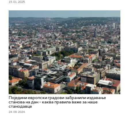
15. 01. 2025.
Поједини европски градови забранили издавање
станова на дан – каква правила важе за наше
станодавце
24. 09. 2024.