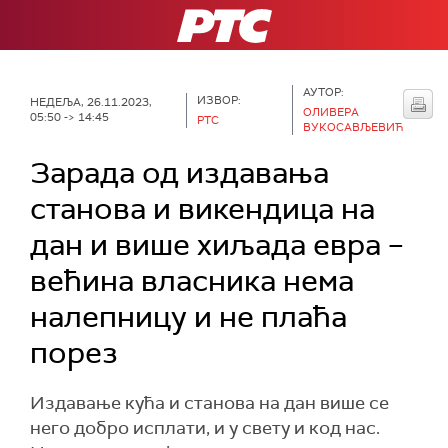
РТС
АУТОР:
ИЗВОР:
НЕДЕЉА, 26.11.2023,
ОЛИВЕРА
05:50 -> 14:45
РТС
ВУКОСАВЉЕВИЋ
Зарада од издавања
станова и викендица на
дан и више хиљада евра –
већина власника нема
налепницу и не плаћа
порез
Издавање кућа и станова на дан више се
него добро исплати, и у свету и код нас.