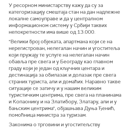
У ресорном министарству кажу да су за
категоризацију смештаја стан на дан надлежне
локалне самоуправе и да у централном
информационом систему у Србији таквих
непокретности има више од 13.000.
"Велики број објеката, апартмана који се на
нерегистрован, нелегалан начин и угоститеља
који пружају те услуге на нелегалан начин
обавља пре свега и у Београду као главном
граду који је један од кључних центара и
дестинација за обилазак и долазак пре свега
страних туриста, али и домаћих. Наравно такве
ситуације се затичу и у нашим великим
туристичким центрима, пре свега на планинама
и Копаонику и на Златибору, Златару, али и у
бањским центрима", објашњава Дуња Ђенић,
помоћница министра за туризам.
Законима о трговини и угоститељству