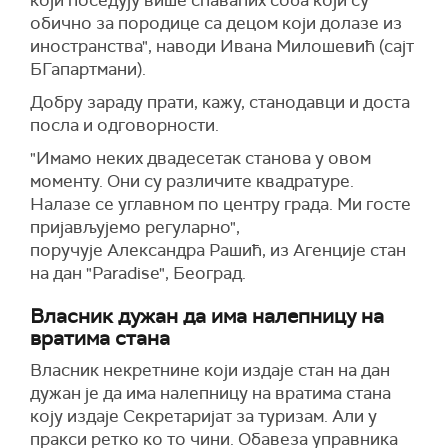
који поседују више спаваћих соба који су
обично за породице са децом који долазе из
иностранства", наводи Ивана Милошевић (сајт
БГапартмани).
Добру зараду прати, кажу, станодавци и доста
посла и одговорности.
"Имамо неких двадесетак станова у овом
моменту. Они су различите квадратуре.
Налазе се углавном по центру града. Ми госте
пријављујемо регуларно",
поручује Александра Рашић, из Агенције стан
на дан "Paradise", Београд.
Власник дужан да има налепницу на
вратима стана
Власник некретнине који издаје стан на дан
дужан је да има налепницу на вратима стана
коју издаје Секретаријат за туризам. Али у
пракси ретко ко то чини. Обавеза управника