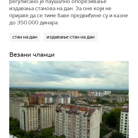
регулисано је паушално опорезивање
издавања станова на дан. За оне који не
пријаве да се тиме баве предвиђене су и казне
до 350.000 динара.
стан на дан
издавање стан на дан
Везани чланци