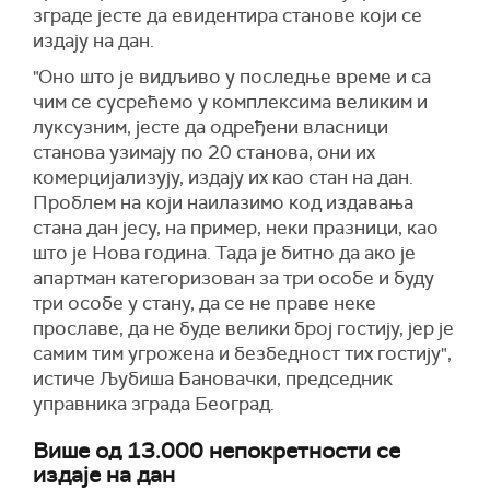
зграде јесте да евидентира станове који се
издају на дан.
"Оно што је видљиво у последње време и са
чим се сусрећемо у комплексима великим и
луксузним, јесте да одређени власници
станова узимају по 20 станова, они их
комерцијализују, издају их као стан на дан.
Проблем на који наилазимо код издавања
стана дан јесу, на пример, неки празници, као
што је Нова година. Тада је битно да ако је
апартман категоризован за три особе и буду
три особе у стану, да се не правe неке
прославе, да не буде велики број гостију, јер je
самим тим угрожена и безбедност тих гостију",
истиче Љубиша Бановачки, председник
управника зграда Београд.
Више од 13.000 непокретности се
издаје на дан