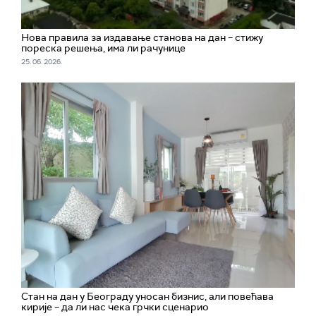
Нова правила за издавање станова на дан – стижу
пореска решења, има ли рачунице
25. 06. 2026.
Стан на дан у Београду уносан бизнис, али повећава
кирије – да ли нас чека грчки сценарио