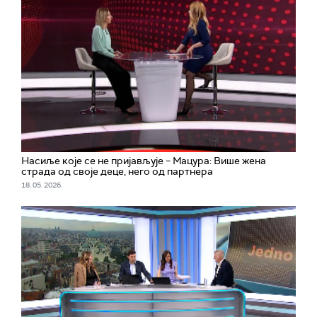
Насиље које се не пријављује – Мацура: Више жена
страда од своје деце, него од партнера
18. 05. 2026.