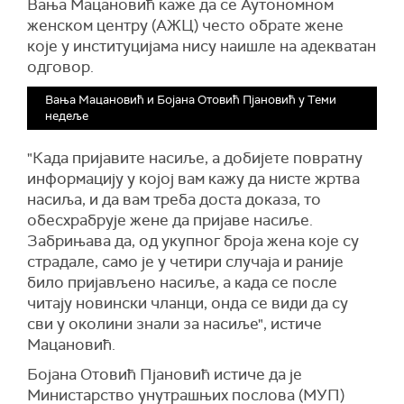
Вања Мацановић каже да се Аутономном
женском центру (АЖЦ) често обрате жене
које у институцијама нису наишле на адекватан
одговор.
Вања Мацановић и Бојана Отовић Пјановић у Теми
недеље
"Када пријавите насиље, а добијете повратну
информацију у којој вам кажу да нисте жртва
насиља, и да вам треба доста доказа, то
обесхрабрује жене да пријаве насиље.
Забрињава да, од укупног броја жена које су
страдале, само је у четири случаја и раније
било пријављено насиље, а када се после
читају новински чланци, онда се види да су
сви у околини знали за насиље", истиче
Мацановић.
Бојана Отовић Пјановић истиче да је
Министарство унутрашњих послова (МУП)