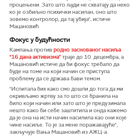
процењени. Зато што људи не схватају да неко
ко
је
озбиљно
психички насилан, оно што
зовемо контролор, да тај убија",
истиче
Мацановић.
Ф
окус у будућности
Кампања против
родно заснованог насиља
"16 дана активизма“
траје до 10. децембра, а
Мацановић истиче да би фокус требало да
буде на томе на који начин се приступа
проблему да се држава бави темом.
"Испитала бих како смо дошли до тога да ми
окривљамо жртву за то што се бранила на
било који начин или зато што је предузимала
нешто како би себе заштитила и онда кажемо
да је она на исти начин насилила као они које
чине насиље. То је за мене поражавајуће",
закључује Вања Мацановић из АЖЦ-а.