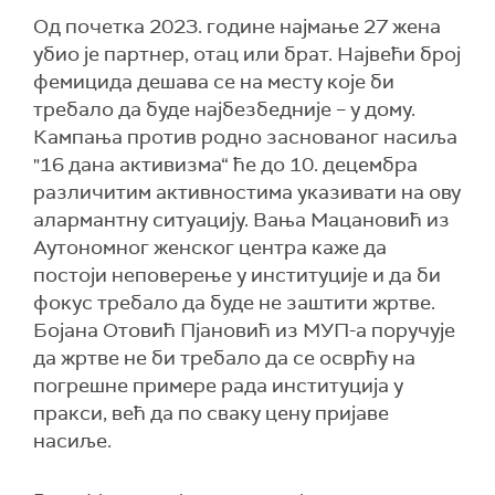
Од почетка 2023. године најмање 27 жена
убио је партнер, отац или брат. Највећи број
фемицида дешава се на месту које би
требало да буде најбезбедније – у дому.
Кампања против родно заснованог насиља
"16 дана активизма“ ће до 10. децембра
различитим активностима указивати на ову
алармантну ситуацију. Вања Мацановић из
Аутономног женског центра каже да
постоји неповерење у институције и да би
фокус требало да буде не заштити жртве.
Бојана Отовић Пјановић из МУП-а поручује
да жртве не би требало да се осврћу на
погрешне примере рада институција у
пракси, већ да по сваку цену пријаве
насиље.