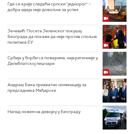
Где се крије следећи српски "једнорог" –
добра идеја није довољна за успех
Зечевић: Посета Зеленског покушај
Београда да покаже да није против спољне
политике ЕУ
Србија у борби са пожарима, најкритичније у
Делиблатској пешчари
Андраш Бака прихватио номинацију за
председника Мађарске
Напад ножем на девојку у Београду