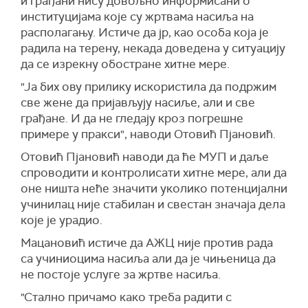
и грађани нису довољно информисани о
институцијама које су жртвама насиља на
располагању. Истиче да јр, као особа која је
радила на терену, некада доведена у ситуацију
да се изрекну обостране хитне мере.
"Ја бих ову прилику искористила да подржим
све жене да пријављују насиље, али и све
грађане. И да не гледају кроз погрешне
примере у пракси", наводи Отовић Пјановић.
Отовић Пјановић наводи да ће МУП и даље
спроводити и контролисати хитне мере, али да
оне ништа неће значити уколико потенцијални
учинилац није стабилан и свестан значаја дела
које је урадио.
Мацановић истиче да АЖЦ није
против рада
са учиниоцима насиља али
да је чињеница да
не постоје услуге за жртве насиља.
"С
тално причамо како треба радити с