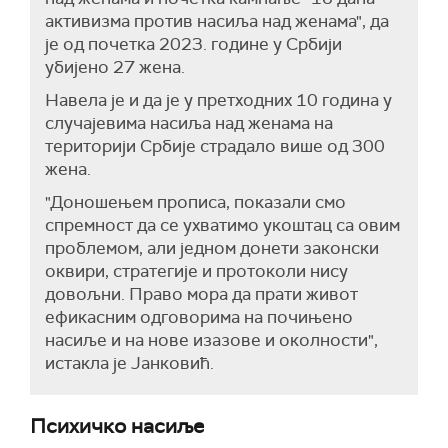
активизма против насиља над женама", да
је од почетка 2023. године у Србији
убијено 27 жена.
Навела је и да је у претходних 10 година у
случајевима насиља над женама на
територији Србије страдало више од 300
жена.
"Доношењем прописа, показали смо
спремност да се ухватимо укоштац са овим
проблемом, али једном донети законски
оквири, стратегије и протоколи нису
довољни. Право мора да прати живот
ефикасним одговорима на почињено
насиље и на нове изазове и околности",
истакла је Јанковић.
Психичко насиље