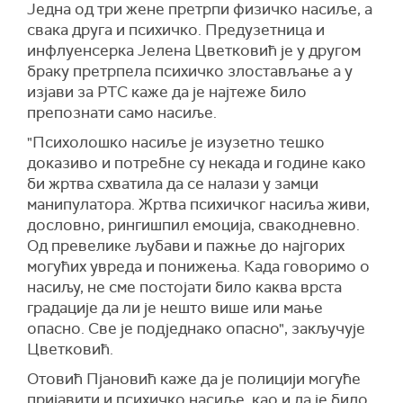
Ј
една од три жене претрпи физичко насиље,
а
свака
друга
и психичко. Предузетница и
инфлуенсерка Јелена Цветковић је у другом
браку претрпела психичко злостављање а у
изјави за РТС каже да је најтеже било
препознати само насиље.
"П
сихолошко насиље је изузетно тешко
доказиво и потребне су некада и године како
би жртва схватила да се налази у замци
манипулатора. Жртва психичког насиља живи,
дословно
, рингишпил емоција, свакодневно.
Од превелике љубави
и
пажње до најгорих
могућих увреда
и
понижења. Када говоримо о
насиљу, не сме постојати било каква врста
градације да ли је нешто више или мање
опасно. Све је подједнако опасно",
закључује
Цветковић.
Отовић Пјановић каже да је полицији могуће
пријавити и психичко насиље, као и да је било