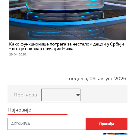
Како функционише потрага за несталом децом у Србији
– шта је показао случај из Ниша
29. 04. 2026.
недеља, 09. август 2026.
Прогноза
Најновије