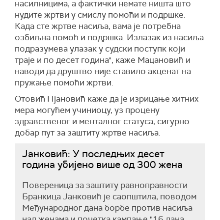
насилницима, а фактички немате ништа што
нудите жртви
у смислу помоћи и подршке.
К
ада сте жртве насиља,
вама је потребна
озбиљна помоћ и подршка. Излазак из насиља
подразумева улаз
ак
у судски поступк кој
и
трај
е
и по
десет година",
каже Мацановић и
наводи да друштво није ставило акценат на
пружање помоћи
жртви.
Отовић Пјановић
каже
да
је изрицање хитних
мера могућем учиниоцу, уз
процен
у
здравственог
и менталног
статуса,
сигурно
д
об
ар
пут
за
заштит
у
жртв
е насиља
.
Јанковић: У последњих десет
година убијено више од 300 жена
Повереница за заштиту равноправности
Бранкица Јанковић је саопштила, поводом
Међународног дана борбе против насиља
над женама и почетка кампање "16 дана