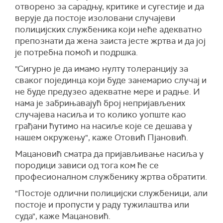
отворено за сарадњу, критике и сугестије и да
верује да постоје изоловани случајеви
полицијских службеника који неће адекватно
препознати да жена заиста јесте жртва и да јој
је потребна помоћ и подршка.
"Сигурно је да имамо нулту толеранцију за
сваког појединца који буде занемарио случај и
не буде предузео адекватне мере и радње. И
нама је забрињавајућ број непријављених
случајева насиља и то колико уопште као
грађани ћутимо на насиље које се дешава у
нашем окружењу", каже Отовић Пјановић.
Мацановић сматра да пријављивање насиља у
породици зависи од тога ком ће се
професионалном службенику жртва обратити.
"Постоје одлични полицијски службеници, али
постоје и пропусти у раду тужилаштва или
суда", каже Мацановић.