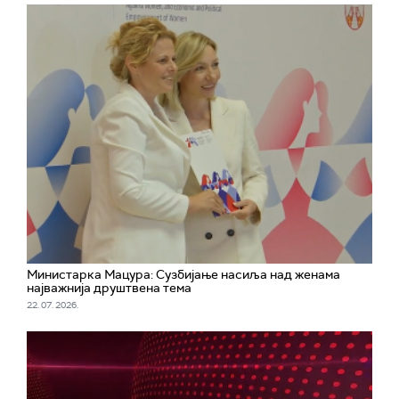
Министарка Мацура: Сузбијање насиља над женама
најважнија друштвена тема
22. 07. 2026.