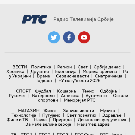
Радио Телевизија Србије
|
|
|
|
ВЕСТИ
Политика
Регион
Свет
Србија данас
|
|
|
|
Хроника
Друштво
Економија
Мерила времена
Рат
|
|
|
|
у Украјини
Време
Сервисне вести
Сматрачница
|
Подкаст
ЕУ могућности 2026
|
|
|
|
СПОРТ
Фудбал
Кошарка
Тенис
Одбојка
|
|
|
|
Рукомет
Ватерполо
Атлетика
Ауто-мото
Остали
|
спортови
Меморијал РТС
|
|
|
МАГАЗИН
Живот
Занимљивости
Музика
|
|
|
|
Технологијa
Путујемо
Свет познатих
Здравље
|
|
|
|
Филм и ТВ
Наука
Природа
Дигитални предузетник
|
За мале велике хероје
Наизглед здрав
|
|
|
|
|
ТВ
РТС 1
РТС 2
РТС 3
РТС Свет
РТС Наука