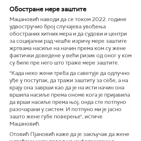
Обостране мере заштите
Мацановић наводи да се током 2022. године
удвостручио број случајева увођења
обостраних хитних мера и да судови и центри
за социјални рад чешће изричу мере заштите
жртвама насиље на начин према ком су жене
фактички доведене у већи ризик од оног у ком
су биле пре него што траже мере заштите.
"Када неко жени треба да саветује да одлучно
уђе у поступак, да тражи заштиту за себе, а на
крају она заврши као да је на исти начин она
вршила насиље према ономе кога је пријавила
да врши насиље према њој, онда сте потпуно
разочарани у систем. И потпуно ми је јасно
зашто жене губе поверење", истиче
Мацановић.
Отовић Пјановић каже да је закључак да жене