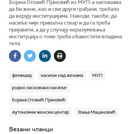
Бојана Отовић Пјановић из МУП-а наглашава
да би жене, као и сви други грађани, требало
да верују институцијама. Наводи, такође, да
насиље није приватна ствар и да га треба
пријавити, а да у случају неразумевања
институција о томе треба обавестити владина
тела.
фемицид
насиље над женама
МУП
родно засновано насиље
Бојана Отовић Пјановић
Аутономни женски центар
Вања Мацановић
Везани чланци