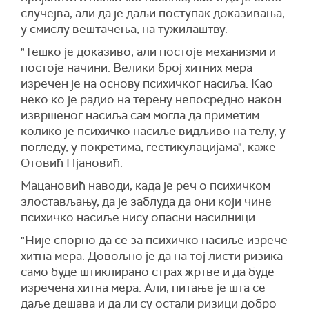
случејва, али да је даљи
поступак доказивања,
у смислу вештачења, на
тужилаштву.
"Т
ешко
је
доказиво, али постоје механизми и
постоје начини.
В
елики број хитних мера
изречен је
на основу психичког насиља.
К
ао
неко ко је радио на терену
н
епосредно након
извршеног насиља
сам могла
да
приметим
колико
је
психичко насиље видљиво на телу, у
погледу, у покретима, гестикулацијама",
каже
Отовић Пјановић.
Мацановић наводи, када је реч о психичком
злостављању,
да
је заблуда да
они који чине
психичко насиље нису опасни насилници.
"Н
ије спорно да се за психичко насиље изрече
хитна мера.
Д
овољно је
да
на тој листи ризика
само
буде
штиклирано страх жртве
и
да буде
изречена хитна мера.
Али,
питање
је
шта се
даље
дешава
и да ли су остали ризици добро