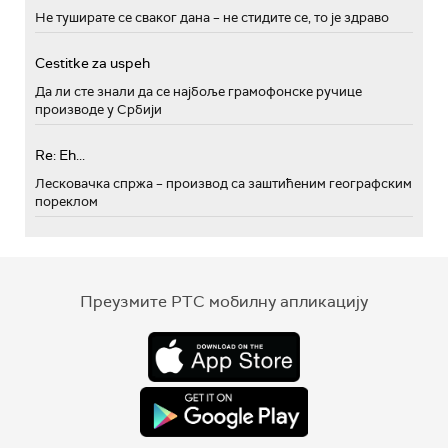
Не туширате се сваког дана – не стидите се, то је здраво
Cestitke za uspeh
Да ли сте знали да се најбоље грамофонске ручице
производе у Србији
Re: Eh...
Лесковачка спржа – производ са заштићеним географским
пореклом
Преузмите РТС мобилну апликацију