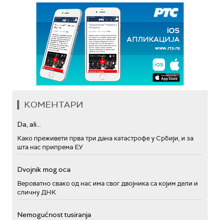
КОМЕНТАРИ
Da, ali...
Како преживети прва три дана катастрофе у Србији, и за
шта нас припрема ЕУ
Dvojnik mog oca
Вероватно свако од нас има свог двојника са којим дели и
сличну ДНК
Nemogućnost tusiranja