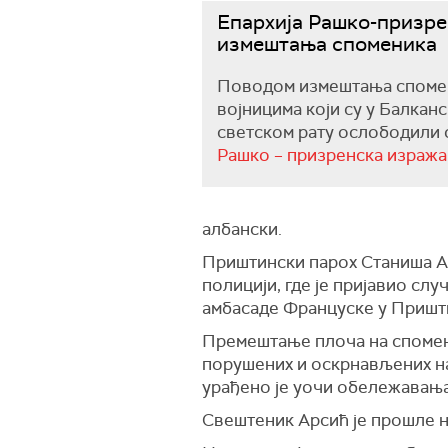
Епархија Рашко-призре
измештања споменика
Поводом измештања споме
војницима који су у Балкан
светском рату ослободили 
Рашко – призренска изража
албански.
Приштински парох Станиша А
полицији, где је пријавио слу
амбасаде Француске у Пришт
Премештање плоча на спомен-
порушених и оскрнављених н
урађено је уочи обележавања
Свештеник Арсић је прошле н