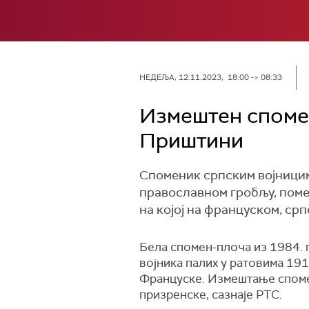
НЕДЕЉА, 12.11.2023, 18:00 -> 08:33
Измештен спомен
Приштини
Споменик српским војницим
православном гробљу, помер
на којој на француском, ср
Бела спомен-плоча из 1984. г
војника палих у ратовима 1912
Француске. Измештање споме
призренске, сазнаје РТС.