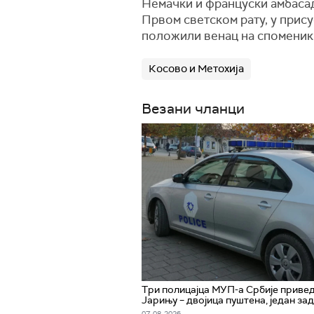
Немачки и француски амбасад
Првом светском рату, у прису
положили венац на споменик
Косово и Метохија
Везани чланци
Три полицајца МУП-а Србије приве
Јарињу – двојица пуштена, један за
07. 08. 2026.