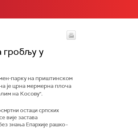
 гробљу у
омен-парку на приштинском
на је црна мермерна плоча
лим на Косову".
посмртни остаци српских
се вије застава
ез знања Епархије рашко–