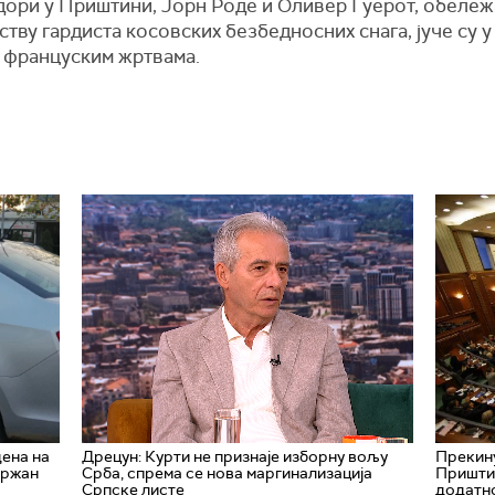
ори у Приштини, Јорн Роде и Оливер Гуерот, обележа
ству гардиста косовских безбедносних снага, јуче су
 француским жртвама.
дена на
Дрецун: Курти не признаје изборну вољу
Прекину
држан
Срба, спрема се нова маргинализација
Приштин
Српске листе
додатн