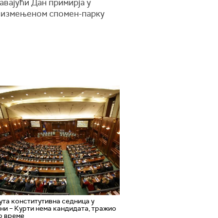
вајући Дан примирја у
 у измењеном спомен-парку
та конститутивна седница у
и – Курти нема кандидата, тражио
о време