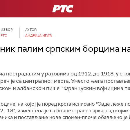
РТС
ИЗВОР:
АУТОР:
РТС
АНДРИЈА ИГИЋ
ик палим српским борцима на
а пострадалим у ратовима од 1912. до 1918. у сп
ен је са централног места. Уместо њега поставље
пском и албанском пише: "Француским војницима па
одине, на којој је поред крста исписано "Овде леже 
– 18", измештена је са бочне стране парка, над којим 
ника и постављање нове спомен-плоче обављено је б