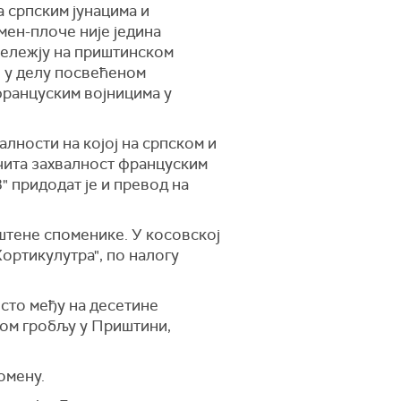
српским јунацима и
ен-плоче није једина
ележју на приштинском
 у делу посвећеном
француским војницима у
лности на којој на српском и
ита захвалност француским
 придодат је и превод на
тене споменике. У косовској
Хортикулутра", по налогу
есто међу на десетине
ом гробљу у Приштини,
омену.