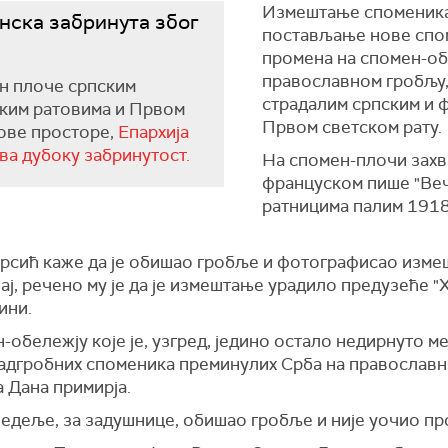
Измештање споменика 
нска забринута због
постављање нове спом
промена на спомен-об
православном гробљу,
н плоче српским
страдалим српским и 
ским ратовима и Првом
Првом светском рату.
ове просторе,
Епархија
ва дубоку забринутост.
На спомен-плочи захва
француском пише "Веч
ратницима палим 1918"
рсић каже да је обишао гробље и фотографисао измеш
чај, речено му је да је измештање урадило предузеће "
ини.
обележју које је, узгред, једино остало недирнуто м
адгробних споменика преминулих Срба на православн
 Дана примирја.
едеље, за задушнице, обишао гробље и није уочио пр