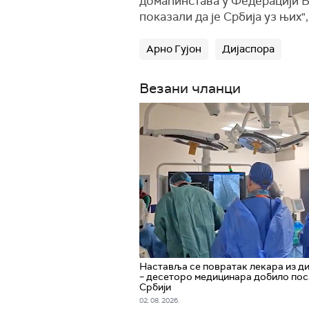
домаћинстава у Федерацији Би
показали да је Србија уз њих",
Арно Гујон
Дијаспора
Везани чланци
Наставља се повратак лекара из д
– десеторо медицинара добило пос
Србији
02. 08. 2026.