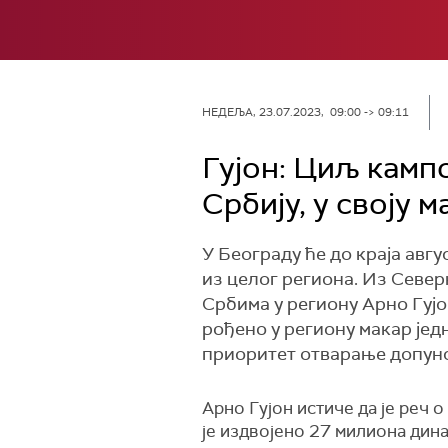
НЕДЕЉА, 23.07.2023, 09:00 -> 09:11
Гујон: Циљ кампо
Србију, у своју м
У Београду ће до краја авг
из целог региона. Из Север
Србима у региону Арно Гујо
рођено у региону макар једн
приоритет отварање допунс
Арно Гујон истиче да је реч 
је издвојено 27 милиона дина