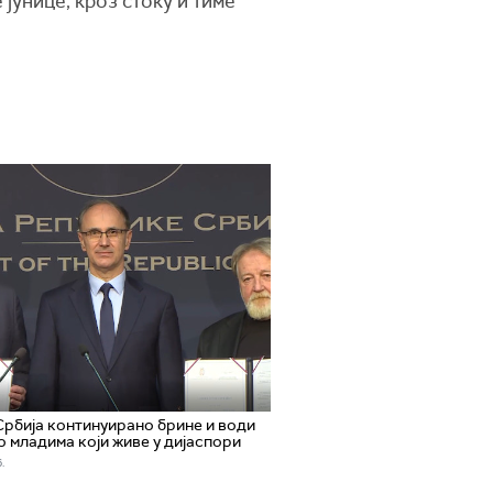
 јунице, кроз стоку и тиме
Србија континуирано брине и води
о младима који живе у дијаспори
.