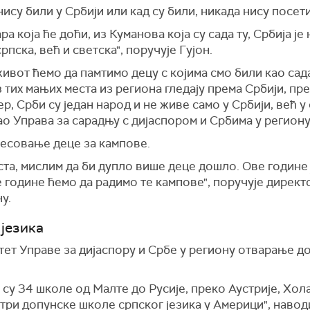
нису били у Србији или кад су били, никада нису посет
ра која ће доћи, из Куманова која су сада ту, Србија је
пска, већ и светска", поручује Гујон.
ивот ћемо да памтимо децу с којима смо били као сада 
з тих мањих места из региона гледају према Србији, п
ер, Срби су један народ и не живе само у Србији, већ 
ао Управа за сарадњу с дијаспором и Србима у региону"
есовање деце за кампове.
та, мислим да би дупло више деце дошло. Ове године ј
е године ћемо да радимо те кампове", поручује директ
у.
језика
тет Управе за дијаспору и Србе у региону отварање д
 су 34 школе од Малте до Русије, преко Аустрије, Хола
 три допунске школе српског језика у Америци", наводи