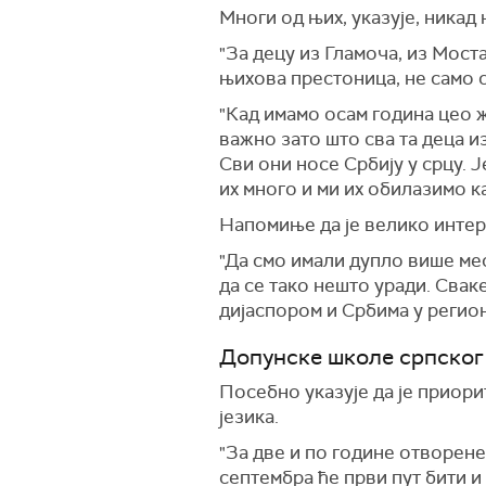
Многи од њих, указује, никад 
"За децу из Гламоча, из Моста
њихова престоница, не само ср
"Кад имамо осам година цео ж
важно зато што сва та деца и
Сви они носе Србију у срцу. Ј
их много и ми их обилазимо к
Напомиње да је велико интер
"Да смо имали дупло више мес
да се тако нешто уради. Свак
дијаспором и Србима у регион
Допунске школе српског 
Посебно указује да је приори
језика.
"За две и по године отворене
септембра ће први пут бити и