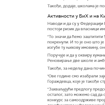
Такође, додаје, школама је п
Активности у БиХ и на 
Наводи и да су у Федерацији
постоји ризик да власници им
"То значи да ћемо заштитити 
покренули. И то је оно што је
изгубе ту њихову имовину, он
Поручује и да у оквиру хуман
Реновирање две школе и амбу
Такође, за недељу дана почињ
"Ове године смо изабрали за
Гораждевца, које је такође ст
"Захваљујући предлогу предсе
осталог, зато можемо сад да
конкурс за самоодрживе прој