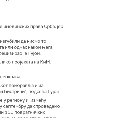
е имовинских права Срба, јер
 изгубили да нисмо то
ата или одмах након њега,
ецизирао је Гујон.
лико пројеката на КиМ.
х енклава.
ског поморавља и из
ци Бистрици", подсећа Гујон.
е у региону и, између
 у септембру да спроведемо
гли 150 повратничких