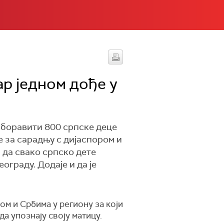
ар једном дође у
е боравити 800 српске деце
е за сарадњу с дијаспором и
 да свако српско дете
ограду. Додаје и да је
ом и Србима у региону за који
да упознају своју матицу.