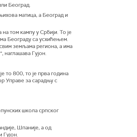
или Београд.
 њихова матица, а Београд и
на том кампу у Србији. То је
рема Београду са усхићењем.
у свим земљама региона, а има
, наглашава Гујон.
е то 800, то је прва година
ор Управе за сарадњу с
опунских школа српског
ндије, Шпаније, а од
 Гујон.