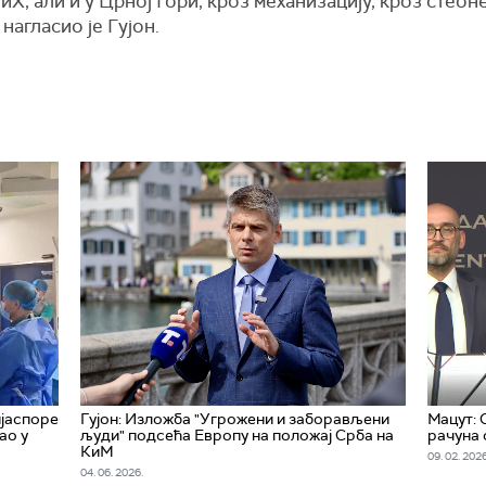
Х, али и у Црној Гори, кроз механизацију, кроз стеоне
 нагласио је Гујон.
ијаспоре
Гујон: Изложба "Угрожени и заборављени
Мацут: 
ао у
људи" подсећа Европу на положај Срба на
рачуна 
КиМ
09. 02. 2026
04. 06. 2026.