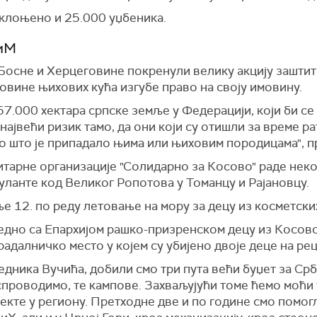
оклоњено и 25.000 уџбеника.
КиМ
 Босне и Херцеговине покренули велику акцију заштит
овине њихових кућа изгубе право на своју имовину.
57.000 хектара српске земље у Федерацији, који би се
 највећи ризик тамо, да они који су отишли за време р
о што је припадало њима или њиховим породицама", пр
итарне организације "Солидарно за Косово" раде неко
ланте код Великог Ропотова у Томанцу и Рајановцу.
е 12. по реду летовање на мору за децу из косметски
једно са Епархијом рашко-призренском децу из Косов
радалничко место у којем су убијено двоје деце на ре
дника Вучића, добили смо три пута већи буџет за Срб
 спроводимо, те кампове. Захваљујући томе ћемо моћи
екте у региону. Претходне две и по године смо помо