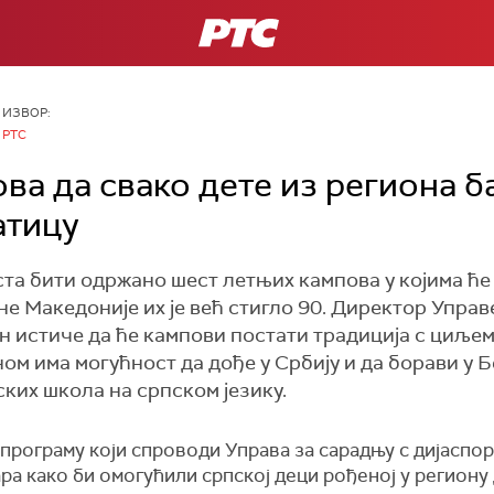
РТС
ИЗВОР:
РТС
ва да свако дете из региона б
атицу
уста бити одржано шест летњих кампова у којима ћ
не Македоније их је већ стигло 90. Директор Управ
н истиче да ће кампови постати традиција с циљем
ом има могућност да дође у Србију и да борави у Бе
ких школа на српском језику.
о програму који спроводи Управа за сарадњу с дијаспор
ра како би омогућили српској деци рођеној у региону 