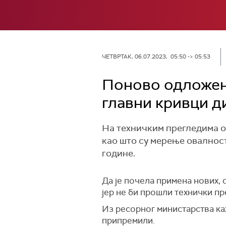
ЧЕТВРТАК, 06.07.2023, 05:50 -> 05:53
Поново одложена
главни кривци д
На техничким прегледима од 
као што су мерење овалност
године.
Да је почела примена нових, 
јер не би прошли технички пр
Из ресорног министарства каж
припремили.