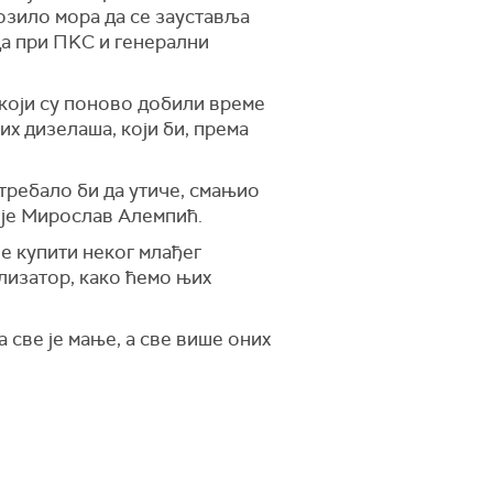
возило мора да се зауставља
да при ПKС и генерални
који су поново добили време
их дизелаша, који би, према
требало би да утиче, смањио
о је Мирослав Алемпић.
е купити неког млађег
лизатор, како ћемо њих
 све је мање, а све више оних