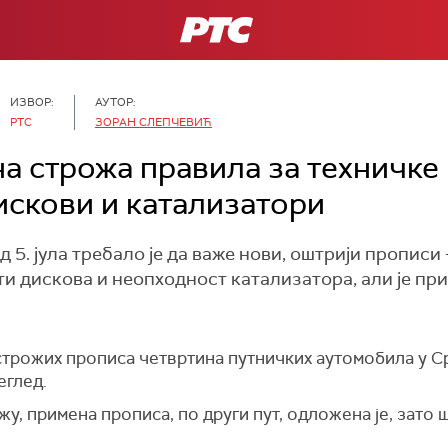
РТС
ИЗВОР:
АУТОР:
РТС
ЗОРАН СЛЕПЧЕВИЋ
 строжа правила за техничке 
искови и катализатори
5. јула требало је да важе нови, оштрији прописи 
и дискова и неопходност катализатора, али је пр
строжих прописа четвртина путничких аутомобила у Ср
еглед.
у, примена прописа, по други пут, одложена је, зато 