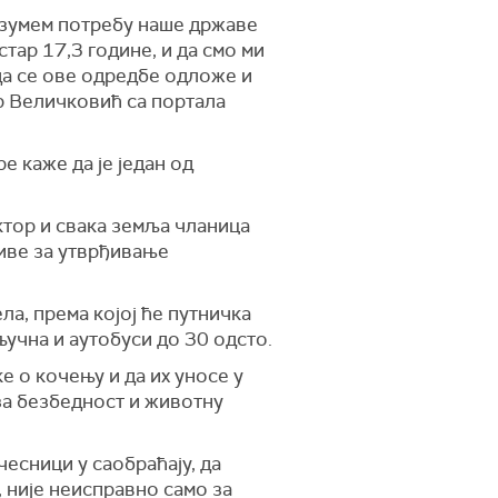
Разумем потребу наше државе
стар 17,3 године, и да смо ми
да се ове одредбе одложе и
р Величковић са портала
уре
каже да је један од
актор и свака земља чланица
тиве за утврђивање
ла, према којој ће путничка
ључна и аутобуси до 30
одсто
.
е о кочењу и да их уносе у
за безбедност и животну
чесници у саобраћају, да
, није неисправно само за