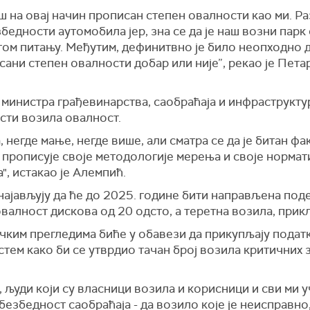
аш на овај начин прописан степен овалности као ми. 
едности аутомобила јер, зна се да је наш возни парк 
том питању.
М
еђутим, дефинитвно је било неопходно 
исани степен овалности добар или није”,
рекао је Пета
министра грађевинарства, саобраћаја и инфраструкт
сти возила о
валност.
, негде мање, негде више, али сматра се да је битан ф
а прописује своје методологије мерења и своје норма
",
истакао је Алемпић.
најављују да ће до 2025. године бити направљена поде
овалност дискова од 20
одсто, а
теретна возила, прик
чким прегледима биће у обавези да прикупљају податк
ем како би се утврдио тачан број возила критичних 
, људи који су власници возила и корисници и сви ми у
безбедност саобраћаја - да возило које је неисправно