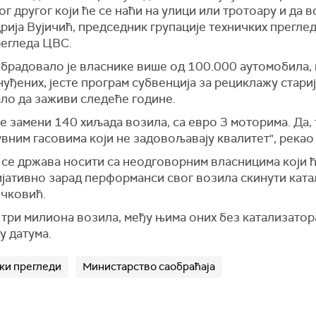
ог другог који ће се наћи на улици или тротоару и да 
рија Вујичић, председник групације техничких прегле
регледа ЦВС.
брадовало је власнике више од 100.
000
аутомобила, 
уђених, јесте програм субвенција за рециклажу стариј
ало да заживи следеће године.
не замени 140 хиљада возила, са евро 3
мот
орима. Да,
увним гасовима који не задовољавају квалитет", река
 се држава носити са неодговорним власницима који ћ
јативно зарад перформанси свог возила скинути ката
ичковић.
о
три
милиона возила, међу њима оних без катализатора
у датума.
ки прегледи
Министарство саобраћаја