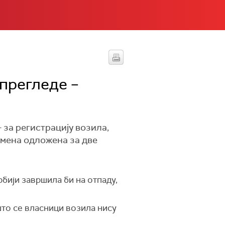
прегледе –
- за регистрацију возила,
имена одложена за две
бији завршила би на отпаду,
што се власници возила нису