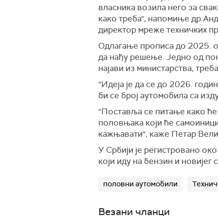
власника возила него за свак
како треба", напомиње
др Анд
директор мреже техничких п
Одлагање прописа до 2025. о
да нађу решење. Једно од пон
најави из министарства, треб
"И
деја је да се до
20
26. годи
би се број аутомобила са изд
"П
оставља се питање како ће
половњака који ће самоиници
кажњавати", каже Петар Вел
У Србији је регистровано ок
који иду на бензин и новијег с
половни аутомобили
Технич
Везани чланци