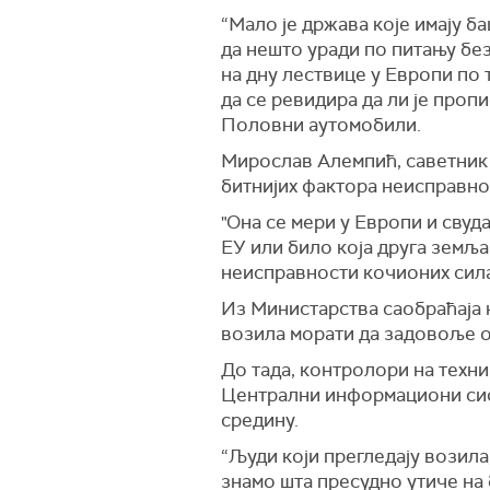
“Мало је држава које имају б
да нешто уради по питању безб
на дну лествице у Европи по 
да се ревидира да ли је проп
Половни аутомобили
.
Мирослав Алемпић, саветник 
битнијих фактора неисправно
"О
на се мери у Европи и свуда
ЕУ или било која друга земљ
неисправности кочионих сила
Из
М
инистарства саобраћаја 
возила морати да задовоље 
До тада, контролори на техни
Централни информациони сист
средину.
“
Љ
уди који прегледају возила
знамо шта пресудно утиче на 