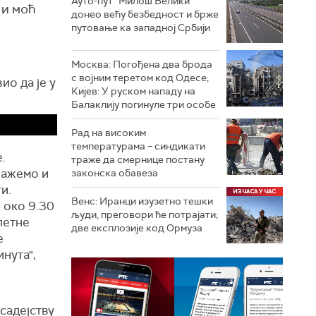
Ауто-пут "Милош Велики"
 и моћ
донео већу безбедност и брже
путовање ка западној Србији
Москва: Погођена два брода
с војним теретом код Одесе;
ио да је у
Кијев: У руском нападу на
Балаклију погинуле три особе
Рад на високим
температурама – синдикати
.
траже да смернице постану
лажемо и
законска обавеза
и.
Венс: Иранци изузетно тешки
 око 9.30
људи, преговори ће потрајати;
летне
две експлозије код Ормуза
е
инута",
садејству