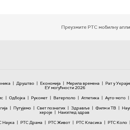
Преузмите РТС мобилну апли
|
|
|
|
оника
Друштво
Економија
Мерила времена
Рат у Украји
ЕУ могућности 2026
|
|
|
|
|
|
ис
Одбојка
Рукомет
Ватерполо
Атлетика
Ауто-мото
|
|
|
|
|
гијa
Путујемо
Свет познатих
Здравље
Филм и ТВ
Нау
|
хероје
Наизглед здрав
|
|
|
|
С Наука
РТС Драма
РТС Живот
РТС Класика
РТС Коло