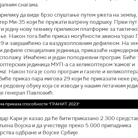
јалним снагама.
прилику да виде брзо спуштање путем ужета на земљу
тер Ми-35 који ће пружати ватрену подршку. Први пут
и једну нову технику приликом платформе за тактичк
е. Након тога биће приказ могућности авиона 'орао Г
29 и завршићемо са ваздухопловним дефилеом. На зе
и дефиле специјалних јединица, приказаће најмодерни
сполажу. Имаћемо и један поподневни програм. Биће 
оптерских јединица МУП-а са хеликоптером 'камов' и
ма'. Након тога је соло програм и газеле и хеликоптер
и биће приказ пара мигова 29 који ће приказати неке р
и редовну обуку која се изводи у нашим летачким једи
је генерал Павловић.
ма приказа способности "ГРАНИТ 2023"
ар Кари је казао да ће бити приказано 2.300 средста
љена Војска и да учествује преко 5.000 припадника
ства одбране и Војске Србије.