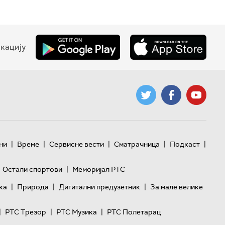
кацију
|
|
|
|
|
ни
Време
Сервисне вести
Сматрачница
Подкаст
|
Остали спортови
Меморијал РТС
|
|
|
ка
Природа
Дигитални предузетник
За мале велике
|
|
|
РТС Трезор
РТС Музика
РТС Полетарац