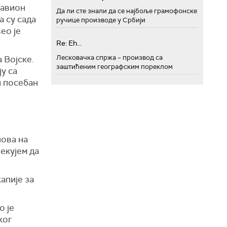
 авион
Да ли сте знали да се најбоље грамофонске
а су сада
ручице производе у Србији
ео је
Re: Eh...
Лесковачка спржа – производ са
 Војске.
заштићеним географским пореклом
у са
и посебан
,
лова на
екујем да
апије за
о је
ког