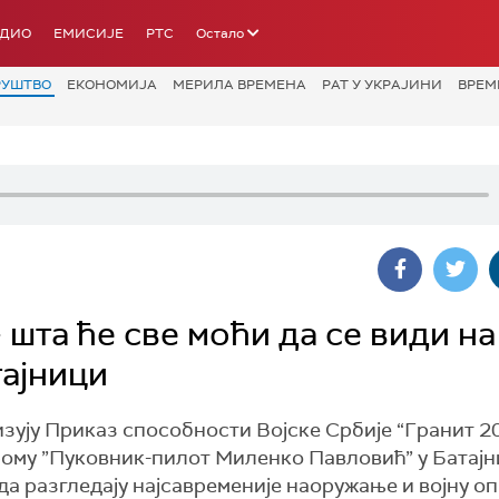
АДИО
ЕМИСИЈЕ
РТС
Остало
РУШТВО
ЕКОНОМИЈА
МЕРИЛА ВРЕМЕНА
РАТ У УКРАЈИНИ
ВРЕМ
 шта ће све моћи да се види на
тајници
зују Приказ способности Војске Србије “Гранит 20
дрому ”Пуковник-пилот Миленко Павловић” у Батајн
да разгледају најсавременије наоружање и војну о