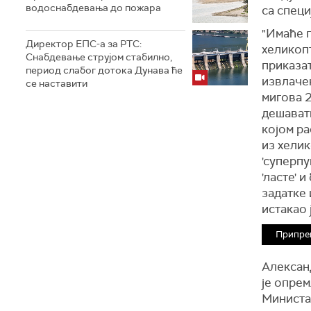
водоснабдевања до пожара
са специ
"Имаће 
Директор ЕПС-а за РТС:
хеликоп
Снабдевање струјом стабилно,
приказат
период слабог дотока Дунава ће
извлачењ
се наставити
мигова 
дешават
којом ра
из хелик
'суперпу
'ласте' 
задатке 
истакао 
Припре
Александ
је опрем
Министар