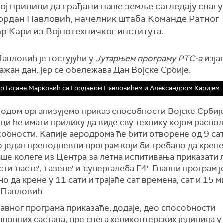
ној прилици да грађани наше земље сагледају снагу
 Гордан Павловић, начелник штаба Команде Ратног
р Кари из Војнотехничког института.
авловић је гостујући у
Јутарњем програму РТС-а
изјав
ажан дан, јер се обележава Дан Војске Србије.
р Бојане Марковић са Горданом Павловићем и Александром Каријем
водом организујемо приказ способности Војске Србије
ци ће имати прилику да виде сву технику којом распо
обности. Капије аеродрома ће бити отворене од 9 сат
 један преподневни програм који би требало да крене
аше колеге из Центра за летна испитивања приказати 
ти 'ласте', 'газеле' и 'супергалеба Г4'. Главни програм ј
о да крене у 11 сати и трајаће сат времена, сат и 15 м
е Павловић.
авног програма приказаће, додаје, део способности
ловних састава, пре свега хеликоптерских јединица у 