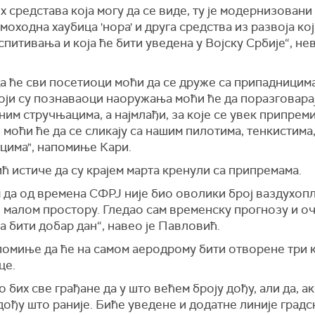
х средстава која могу да се виде, ту је модернизовани
самоходна хаубица 'нора' и друга средства из развоја кој
спитивања и која ће бити уведена у Војску Србије“, нев
а ће сви посетиоци моћи да се друже са припадницима
оји су познаваоци наоружања моћи ће да поразговарај
им стручњацима, а најмлађи, за које се увек припрем
 моћи ће да се сликају са нашим пилотима, тенкистима
цима", напомиње Кари.
 истиче да су крајем марта кренули са припремама.
 да од времена СФРЈ није био оволики број ваздухоп
 малом простору. Гледао сам временску прогнозу и оч
а бити добар дан“, навео је Павловић.
помиње да ће на самом аеродрому бити отворене три к
це.
 бих све грађане да у што већем броју дођу, али да, ак
дођу што раније. Биће уведене и додатне линије градс