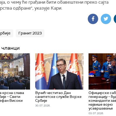
ја, о чему ће грађани бити обавештени преко сајта
ства одбране", указује Кари.
Србије
Гранит 2023
 чланци
 крсна слава
Вучић честитао Дан
Официрске саб
ије – Свети
санитетске службе Војске
генерацију – бу
тефан Високи
Србије
команданти за
највише војно
30. 07. 2026.
усавршавање
03. 07. 2026.