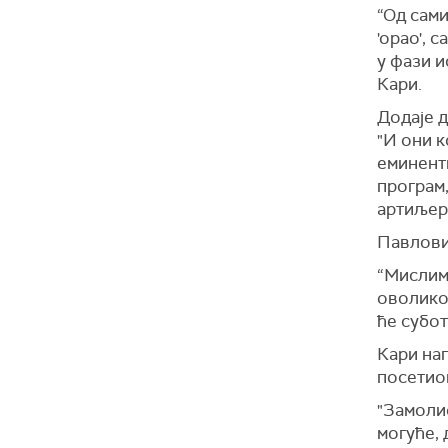
“Од сами
'орао', 
у фази и
Кари.
Додаје д
"И они к
еминентн
програм,
артиљер
Павловић
“Мислим
оволико
ће субот
Кари на
посетио
"Замолио
могуће, 