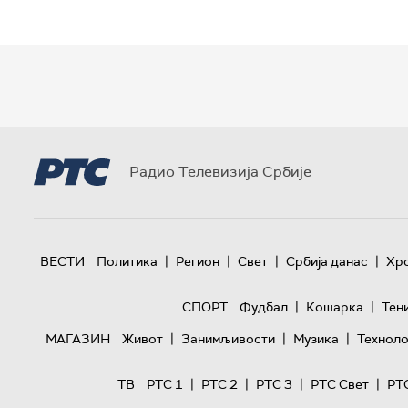
Радио Телевизија Србије
|
|
|
|
ВЕСТИ
Политика
Регион
Свет
Србија данас
Хр
|
|
СПОРТ
Фудбал
Кошарка
Тен
|
|
|
МАГАЗИН
Живот
Занимљивости
Музика
Техноло
|
|
|
|
ТВ
РТС 1
РТС 2
РТС 3
РТС Свет
РТ