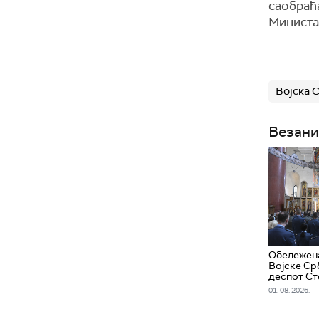
саобраћа
Министар
Војска 
Везани
Обележена
Војске Срб
деспот С
01. 08. 2026.