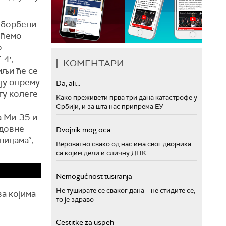
, борбени
 ћемо
о
-4',
КОМЕНТАРИ
мљи ће се
ју опрему
Da, ali...
ту колеге
Како преживети прва три дана катастрофе у
Србији, и за шта нас припрема ЕУ
а Ми-35 и
едовне
Dvojnik mog oca
ницама“,
Вероватно свако од нас има свог двојника
са којим дели и сличну ДНК
Nemogućnost tusiranja
Не туширате се сваког дана – не стидите се,
ва којима
то је здраво
Cestitke za uspeh