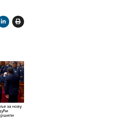
ље за нову
дући
вршили