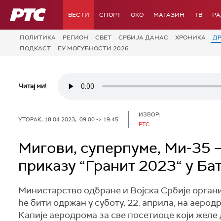
РТС
ВЕСТИ
СПОРТ
OKO
МАГАЗИН
ТВ
Р
ПОЛИТИКА
РЕГИОН
СВЕТ
СРБИЈА ДАНАС
ХРОНИКА
Д
ПОДКАСТ
ЕУ МОГУЋНОСТИ 2026
Читај ми!
ИЗВОР:
УТОРАК, 18.04.2023, 09:00 -> 19:45
РТС
Мигови, суперпуме, Ми-35 –
приказу “Гранит 2023“ у Ба
Министарство одбране и Војска Србије органи
ће бити одржан у суботу, 22. априла, на аеро
Капије аеродрома за све посетиоце који желе 