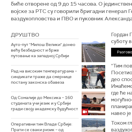
биће отворене од 9 до 15 часова. О јединстве
војске за РТС су говорили бригадни генерал
ваздухопловства и ПВО и пуковник Александа
ДРУШТВО
Гордан П
суботу в
Ауто-пут "Милош Велики" донео
већу безбедност и брже
Разгово
путовање ка западној Србији
“Тим по
Рад на високим температурама –
Посетио
синдикати траже да смернице
део спос
постану законска обавеза
Имаћемо
где ће н
Од Сомалије до Мексика – 160
могућнос
студената учи језик и у Србији
планиран
гради своју академску будућност
навео ј
Током гл
Оперативни тим Владе Србије:
ваздухоп
Прати се сваки ризик – од