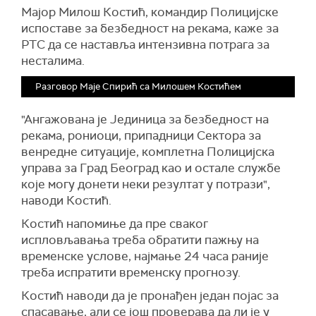
Мајор Милош Костић, командир Полицијске
испоставе за безбедност на рекама, каже за
РТС да се наставља интензивна потрага за
несталима.
Разговор Маје Спирић са Милошем Костићем
"Ангажована је Јединица за безбедност на
рекама, рониоци, припадници Сектора за
венредне ситуације, комплетна Полицијска
управа за Град Београд као и остале службе
које могу донети неки резултат у потрази",
наводи Костић.
Костић напомиње да пре сваког
испловљавања треба обратити пажњу на
временске услове, најмање 24 часа раније
треба испратити временску прогнозу.
Костић наводи да је пронађен један појас за
спасавање, али се још проверава да ли је у