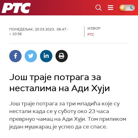
РТС
ИЗВОР:
ПОНЕДЕЉАК, 20.03.2023, 06:47 -
> 10:56
РТС
Још траје потрага за
нестaлима на Ади Хуји
Још траје потрага за три младића које су
нестали када се у суботу око 23 часа
преврнуо чамац на Ади Хуји. Том приликом
један мушкарац је успео да се спасе.