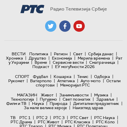
Радио Телевизија Србије
|
|
|
|
ВЕСТИ
Политика
Регион
Свет
Србија данас
|
|
|
|
Хроника
Друштво
Економија
Мерила времена
Рат
|
|
|
|
у Украјини
Време
Сервисне вести
Сматрачница
|
Подкаст
ЕУ могућности 2026
|
|
|
|
СПОРТ
Фудбал
Кошарка
Тенис
Одбојка
|
|
|
|
Рукомет
Ватерполо
Атлетика
Ауто-мото
Остали
|
спортови
Меморијал РТС
|
|
|
МАГАЗИН
Живот
Занимљивости
Музика
|
|
|
|
Технологијa
Путујемо
Свет познатих
Здравље
|
|
|
|
Филм и ТВ
Наука
Природа
Дигитални предузетник
|
За мале велике хероје
Наизглед здрав
|
|
|
|
|
ТВ
РТС 1
РТС 2
РТС 3
РТС Свет
РТС Наука
|
|
|
|
РТС Драма
РТС Живот
РТС Класика
РТС Коло
|
|
РТС Трезор
РТС Музика
РТС Полетарац