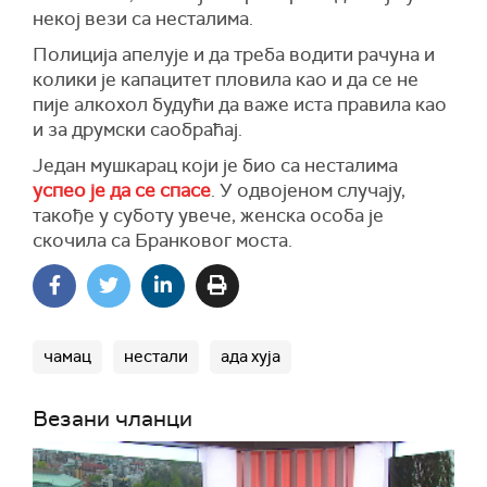
некој вези са несталима.
Полиција апелује и да треба водити рачуна и
колики је капацитет пловила као и да се не
пије алкохол будући да важе иста правила као
и за друмски саобраћај.
Једaн мушкарац који је био са несталима
успео је да се спасе
. У одвојеном случају,
такође у суботу увече, женска особа је
скочила са Бранковог моста.
чамац
нестали
ада хуја
Везани чланци