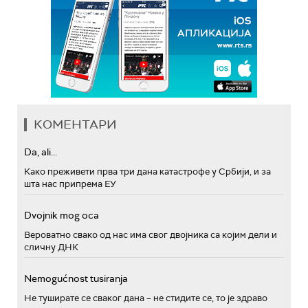
КОМЕНТАРИ
Da, ali...
Како преживети прва три дана катастрофе у Србији, и за
шта нас припрема ЕУ
Dvojnik mog oca
Вероватно свако од нас има свог двојника са којим дели и
сличну ДНК
Nemogućnost tusiranja
Не туширате се сваког дана – не стидите се, то је здраво