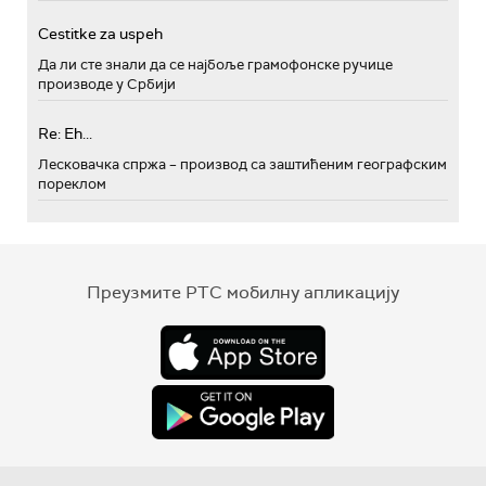
Cestitke za uspeh
Да ли сте знали да се најбоље грамофонске ручице
производе у Србији
Re: Eh...
Лесковачка спржа – производ са заштићеним географским
пореклом
Преузмите РТС мобилну апликацију