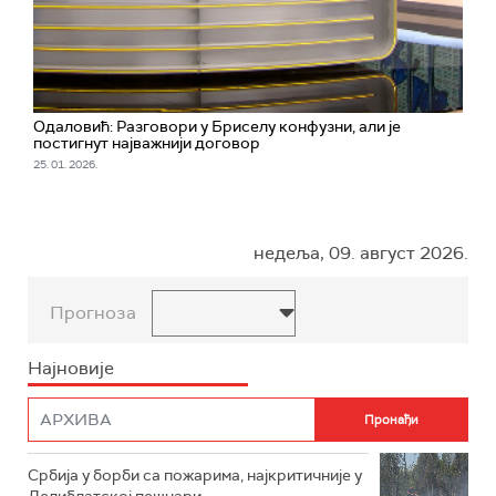
Одаловић: Разговори у Бриселу конфузни, али је
постигнут најважнији договор
25. 01. 2026.
недеља, 09. август 2026.
Прогноза
Најновије
Србија у борби са пожарима, најкритичније у