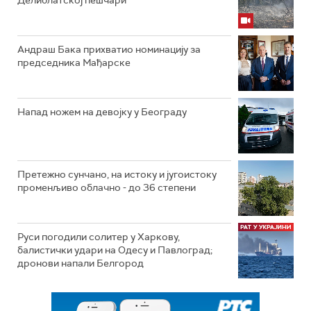
Делиблатској пешчари
Андраш Бака прихватио номинацију за
председника Мађарске
Напад ножем на девојку у Београду
Претежно сунчано, на истоку и југоистоку
променљиво облачно - до 36 степени
Руси погодили солитер у Харкову,
балистички удари на Одесу и Павлоград;
дронови напали Белгород