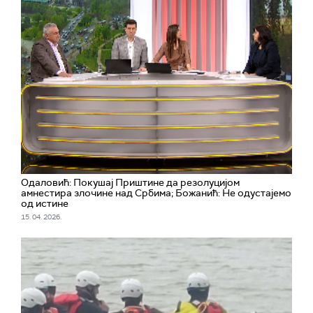
Одаловић: Покушај Приштине да резолуцијом
амнестира злочине над Србима; Божанић: Не одустајемо
од истине
15. 04. 2026.