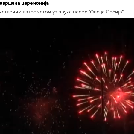
авршена церемонија
ственим ватрометом уз звуке песме "Ово је Србија".