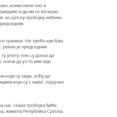
тако, измислили смо и
равдамо и да им се вечерас
е за српску тробојку нећемо
председник.
уге границе. Не треба нам баш
, рекао је председник.
ту улогу, оне су доказ да
о значи да уз то име иде
 који су овде, хоћу да
има који су с нама", поручио
за нас. Наша тробојка биће
ка, живела Република Српска,