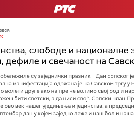
РТС
ЗВОР:
ТС
инства, слободе и националне 
, дефиле и свечаност на Савск
обележиле су заједнички празник – Дан српског ј
лна манифестација одржана је на Савском тргу у 
волети друге ако најпре не волимо свој род и нар
можеш бити светски, а да ниси свој". Српски члан
 је ово век нашег уједињења и јединства, а предсе
септембар дан у којем заједно леже и наш бол и наша