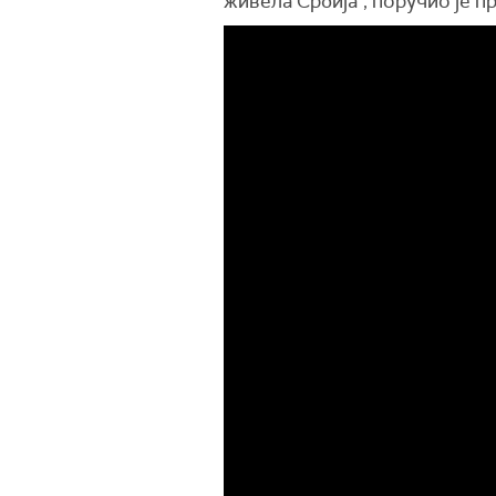
живела Србија", поручио је п