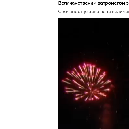
Величанственим ватрометом з
Свечаност је завршена величан