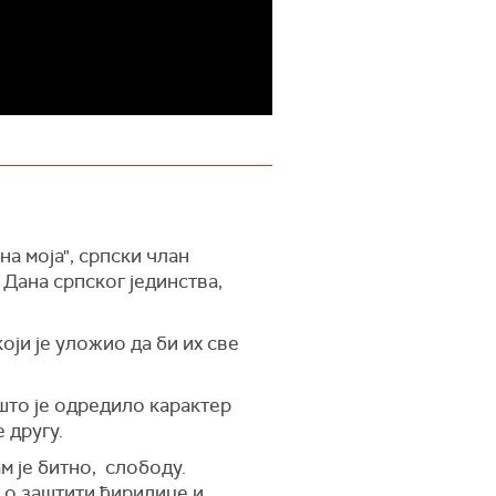
на моја", српски члан
ана српског јединства,
ји је уложио да би их све
што је одредило карактер
 другу.
м је битно, слободу.
 о заштити ћирилице и