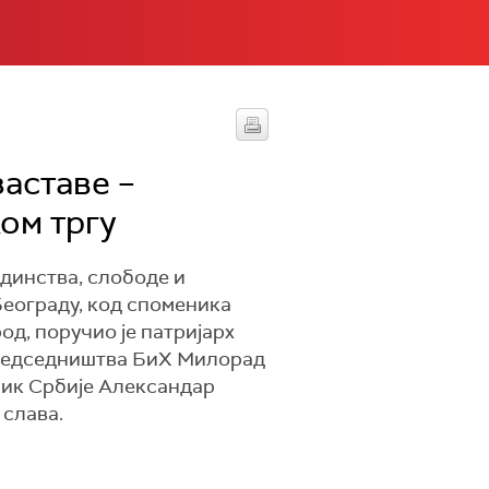
заставе –
ом тргу
единства, слободе и
Београду, код споменика
од, поручио је патријарх
 Председништва БиХ Милорад
дник Србије Александар
 слава.