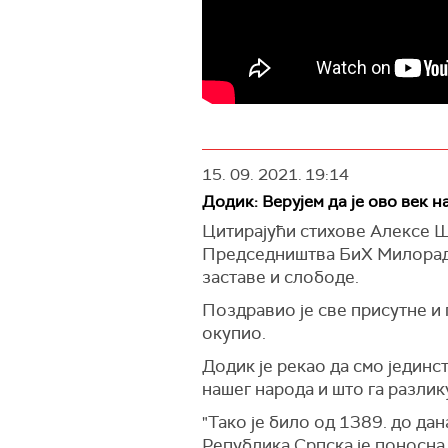
15. 09. 2021.
19:14
Додик: Верујем да је ово век 
Цитирајући стихове Алексе Шан
Председништва БиХ Милорад 
заставе и слободе.
Поздравио је све присутне и 
окупио.
Додик је рекао да смо јединс
нашег народа и што га разлику
"Тако је било од 1389. до да
Република Српска је поносна 