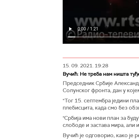
15. 09. 2021.
19:28
Вучић: Не треба нам ништа туђ
Председник Србије Александа
Солунског фронта, дан у које
"Тог 15. септембра једини план
плебисцита, када смо без обз
"Србија има нови план за буду
слободе и застава мира, али 
Вучић је одговорио, како је р