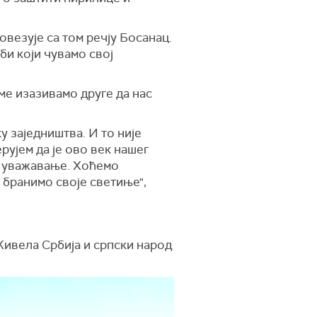
овезује са том речју Босанац.
би који чувамо свој
ме изазивамо друге да нас
 заједништва. И то није
рујем да је ово век нашег
но уважавање. Хоћемо
а бранимо своје светиње",
Живела Србија и српски народ