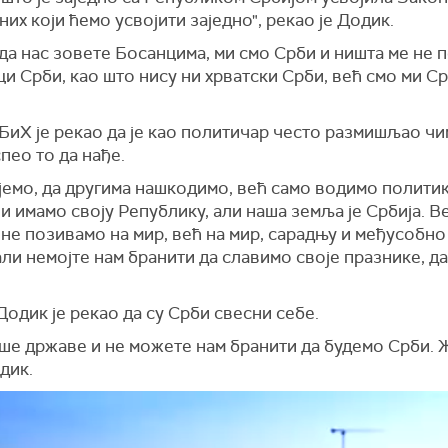
оних који ћемо усвојити заједно", рекао је Додик.
ада нас зовете Босанцима, ми смо Срби и ништа ме не п
и Срби, као што нису ни хрватски Срби, већ смо ми Ср
иХ је рекао да је као политичар често размишљао чи
спео то да нађе.
емо, да другима нашкодимо, већ само водимо политику
и имамо своју Републику, али наша земља је Србија. Ве
И не позивамо на мир, већ на мир, сарадњу и међусоб
 али немојте нам бранити да славимо своје празнике, д
одик је рекао да су Срби свесни себе.
аше државе и не можете нам бранити да будемо Срби. 
дик.