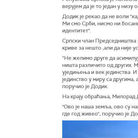
верујем да је то један у низу 
Додик је рекао да не воли "к
Ми смо Срби, нисмо ни босанц
идентитет".
Српски члан Председништва Б
криве за нешто ,али да није у
"Не желимо друге да асимилуј
ништа различито од других. М
уједињења и век јединства. 
јединство у миру са другима,
поручио је Додик.
На крају обраћања, Милорад Д
"Ово је наша земља, ово су н
где год живео", поручио је До