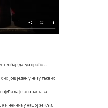
ептембар датум пробоја
 био још један у низу таквих
најући да је она застава
, а и некима у нашој земљи.