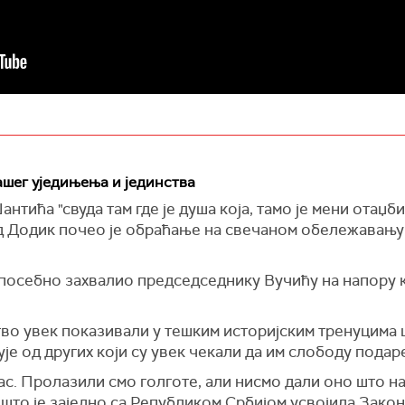
нашег уједињења и јединства
тића "свуда там где је душа која, тамо је мени отаџби
Додик почео је обраћање на свечаном обележавању Д
посебно захвалио председседнику Вучићу на напору ко
тво увек показивали у тешким историјским тренуцима 
је од других који су увек чекали да им слободу подаре
нас. Пролазили смо голготе, али нисмо дали оно што на
што је заједно са Републиком Србијом усвојила Закон