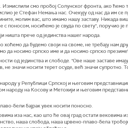
к. Измислили смо пробој Солунског фронта, ако ћемо 
лио је Стефан Немања нас. Очекују од нас да им се п
ните, молим вас, што имамо нашу заставу. Никада виш
е с поносом, носићемо је свуда по свету", поручио је 
оји ништа прече од јединства нашег народа.
мо хоћемо да будемо своји на своме, не требају нам др
мо да носимо српско име и да носимо српско презиме"
ости од јединства и слободе. "Ове наше заставе имају 
, не значи носити терет осуде, већ значи супротно. Т
народу у Републици Српској и његовим представницима
м народу на Косову и Метохији и његовим представниц
лаво-бели бајрак увек носити поносно.
овима иза нас, као што ће овај град остати вековима и
инство, наша слобода, наша црвено-плаво-бела тробој