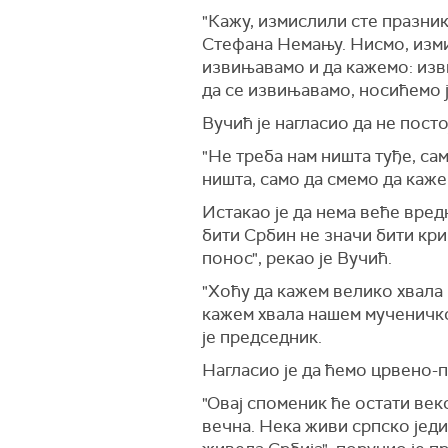
"Кажу, измислили сте празни
Стефана Немању. Нисмо, измис
извињавамо и да кажемо: изви
да се извињавамо, носићемо ј
Вучић је нагласио да не пост
"Не треба нам ништа туђе, са
ништа, само да смемо да каже
Истакао је да нема веће вредн
бити Србин не значи бити крив
понос", рекао је Вучић.
"Хоћу да кажем велико хвала 
кажем хвала нашем мученичко
је председник.
Нагласио је да ћемо црвено-п
"Овај споменик ће остати век
вечна. Нека живи српско јед