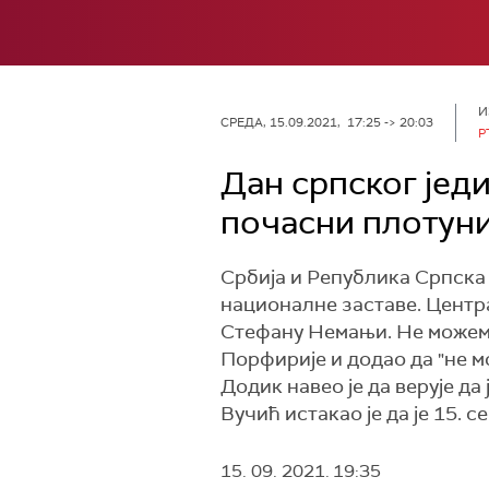
И
СРЕДА, 15.09.2021, 17:25 -> 20:03
Р
Дан српског јед
почасни плотуни
Србија и Република Српска 
националне заставе. Центра
Стефану Немањи. Не можемо 
Порфирије и додао да "не 
Додик навео је да верује да
Вучић истакао је да је 15. 
15. 09. 2021.
19:35