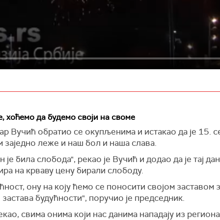
е, хоћемо да будемо своји на своме
р Вучић обратио се окупљенима и истакао да је 15. с
м заједно леже и наш бол и наша слава.
 је била слобода", рекао је Вучић и додао да је тај дан
ира на крваву цену бирали слободу.
ћност, ону на коју ћемо се поносити својом заставом з
и застава будућности", поручио је председник.
екао, свима онима који нас данима нападају из региона