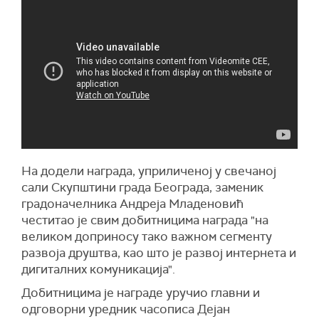
На додели награда, уприличеној у свечаној
сали Скупштини града Београда, заменик
градоначелника Андреја Младеновић
честитао је свим добитницима награда "на
великом доприносу тако важном сегменту
развоја друштва, као што је развој интернета и
дигиталних комуникација".
Добитницима је награде уручио главни и
одговорни уредник часописа Дејан