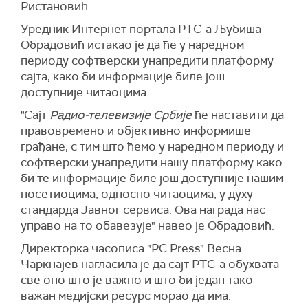
Ристановић.
Уредник Интернет портала РТС-а Љубиша
Обрадовић истакао је да ће у наредном
периоду софтверски унапредити платформу
сајта, како би информације биле још
доступније читаоцима.
"Сајт
Радио-телевизије Србије
ће наставити да
правовремено и објективно информише
грађане, с тим што ћемо у наредном периоду и
софтверски унапредити нашу платформу како
би те информације биле још доступније нашим
посетиоцима, односно читаоцима, у духу
стандарда Јавног сервиса. Ова награда нас
управо на то обавезује" навео је Обрадовић.
Директорка часописа "PC Press" Весна
Чаркнајев нагласила је да сајт РТС-а обухвата
све оно што је важно и што би један тако
важан медијски ресурс морао да има.