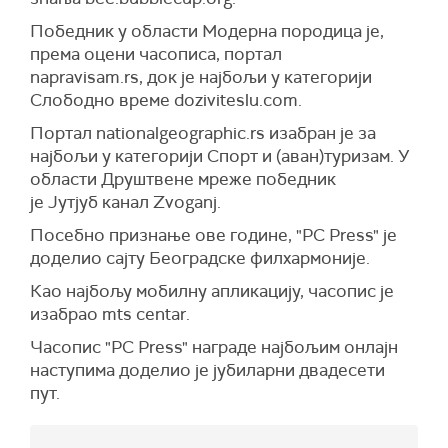
Победник у области Модерна породица је,
према оцени часописа, портал
napravisam.rs, док је најбољи у категорији
Слободно време doziviteslu.com.
Портал nationalgeographic.rs изабран је за
најбољи у категорији Спорт и (аван)туризам. У
области Друштвене мреже победник
је Јутјуб канал Zvoganj.
Посебно признање ове године, "PC Press" је
доделио сајту Београдске филхармоније.
Као најбољу мобилну апликацију, часопис је
изабрао mts centar.
Часопис "PC Press" награде најбољим онлајн
наступима доделио је јубиларни двадесети
пут.