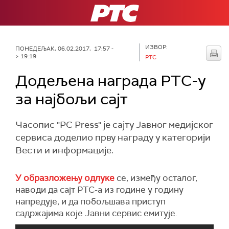
РТС
ИЗВОР:
ПОНЕДЕЉАК, 06.02.2017, 17:57 -
> 19:19
РТС
Додељена награда РТС-у
за најбољи сајт
Часопис "PC Press" је сајту Јавног медијског
сервиса доделио прву награду у категорији
Вести и информације.
У образложењу одлуке
се, између осталог,
наводи да сајт РТС-а из године у годину
напредује, и да побољшава приступ
садржајима које Јавни сервис емитује.