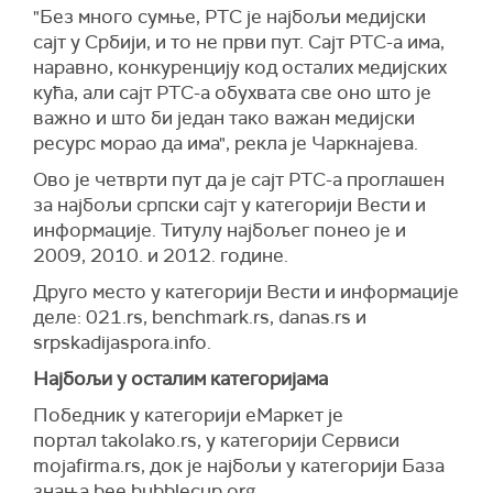
"Без много сумње, РТС је најбољи медијски
сајт у Србији, и то не први пут. Сајт РТС-а има,
наравно, конкуренцију код осталих медијских
кућа, али сајт РТС-а обухвата све оно што је
важно и што би један тако важан медијски
ресурс морао да има", рекла је Чаркнајева.
Ово је четврти пут да је сајт РТС-а проглашен
за најбољи српски сајт у категорији Вести и
информације. Титулу најбољег понео је и
2009, 2010. и 2012. године.
Друго место у категорији Вести и информације
деле: 021.rs, benchmark.rs, danas.rs и
srpskadijaspora.info.
Најбољи у осталим категоријама
Победник у категорији еМаркет је
портал takolako.rs, у категорији Сервиси
mojafirma.rs, док је најбољи у категорији База
знања bee.bubblecup.org.