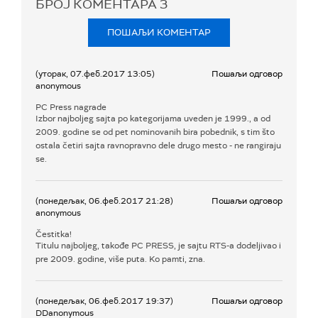
БРОЈ КОМЕНТАРА
3
ПОШАЉИ КОМЕНТАР
(уторак, 07.феб.2017 13:05)
Пошаљи одговор
anonymous
PC Press nagrade
Izbor najboljeg sajta po kategorijama uveden je 1999., a od
2009. godine se od pet nominovanih bira pobednik, s tim što
ostala četiri sajta ravnopravno dele drugo mesto - ne rangiraju
se.
(понедељак, 06.феб.2017 21:28)
Пошаљи одговор
anonymous
Čestitka!
Titulu najboljeg, takođe PC PRESS, je sajtu RTS-a dodeljivao i
pre 2009. godine, više puta. Ko pamti, zna.
(понедељак, 06.феб.2017 19:37)
Пошаљи одговор
DDanonymous