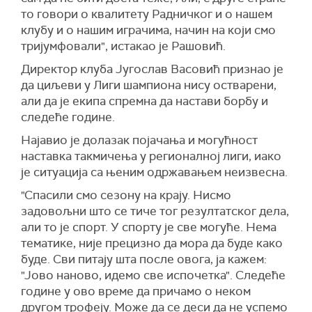
то говори о квалитету Радничког и о нашем
клубу и о нашим играчима, начин на који смо
тријумфовали", истакао је Рашовић.
Директор клуба Југослав Васовић признао је
да циљеви у Лиги шампиона нису остварени,
али да је екипа спремна да настави борбу и
следеће године.
Најавио је долазак појачања и могућност
наставка такмичења у регионалној лиги, иако
је ситуација са њеним одржавањем неизвесна.
"Спасили смо сезону на крају. Нисмо
задовољни што се тиче тог резултатског дела,
али то је спорт. У спорту је све могуће. Нема
тематике, није прецизно да мора да буде како
буде. Сви питају шта после овога, ја кажем:
"Јово наново, идемо све испочетка". Следеће
године у ово време да причамо о неком
другом трофеју. Може да се деси да не успемо