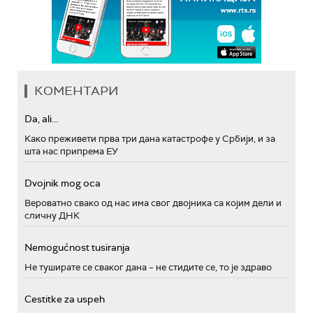
КОМЕНТАРИ
Da, ali...
Како преживети прва три дана катастрофе у Србији, и за
шта нас припрема ЕУ
Dvojnik mog oca
Вероватно свако од нас има свог двојника са којим дели и
сличну ДНК
Nemogućnost tusiranja
Не туширате се сваког дана – не стидите се, то је здраво
Cestitke za uspeh