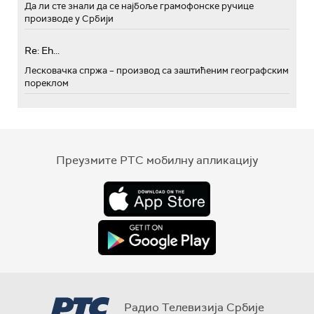
Да ли сте знали да се најбоље грамофонске ручице
производе у Србији
Re: Eh...
Лесковачка спржа – производ са заштићеним географским
пореклом
Преузмите РТС мобилну апликацију
Радио Телевизија Србије