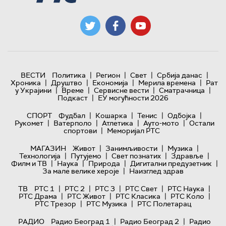
|
|
|
|
ВЕСТИ
Политика
Регион
Свет
Србија данас
|
|
|
|
Хроника
Друштво
Економија
Мерила времена
Рат
|
|
|
|
у Украјини
Време
Сервисне вести
Сматрачница
|
Подкаст
ЕУ могућности 2026
|
|
|
|
СПОРТ
Фудбал
Кошарка
Тенис
Одбојка
|
|
|
|
Рукомет
Ватерполо
Атлетика
Ауто-мото
Остали
|
спортови
Меморијал РТС
|
|
|
МАГАЗИН
Живот
Занимљивости
Музика
|
|
|
|
Технологијa
Путујемо
Свет познатих
Здравље
|
|
|
|
Филм и ТВ
Наука
Природа
Дигитални предузетник
|
За мале велике хероје
Наизглед здрав
|
|
|
|
|
ТВ
РТС 1
РТС 2
РТС 3
РТС Свет
РТС Наука
|
|
|
|
РТС Драма
РТС Живот
РТС Класика
РТС Коло
|
|
РТС Трезор
РТС Музика
РТС Полетарац
|
|
РАДИО
Радио Београд 1
Радио Београд 2
Радио