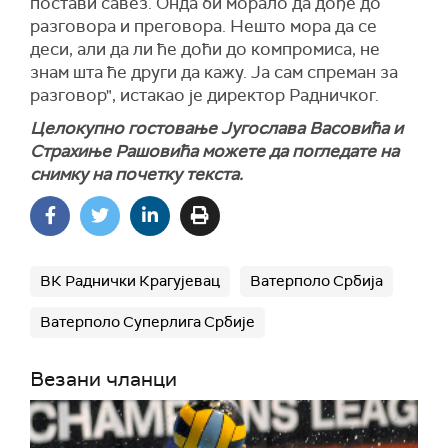
постави савез. Онда би морало да дође до
разговора и преговора. Нешто мора да се
деси, али да ли ће доћи до компромиса, не
знам шта ће други да кажу. Ја сам спреман за
разговор", истакао је директор Радничког.
Целокупно гостовање Југослава Васовића и
Страхиње Рашовића можете да погледате на
снимку на почетку текста.
ВК Раднички Крагујевац
Ватерполо Србија
Ватерполо Суперлига Србије
Везани чланци