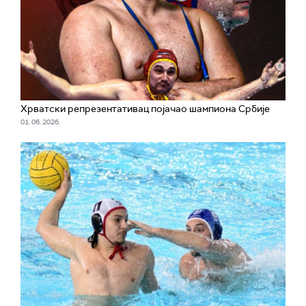
Хрватски репрезентативац појачао шампиона Србије
01. 06. 2026.