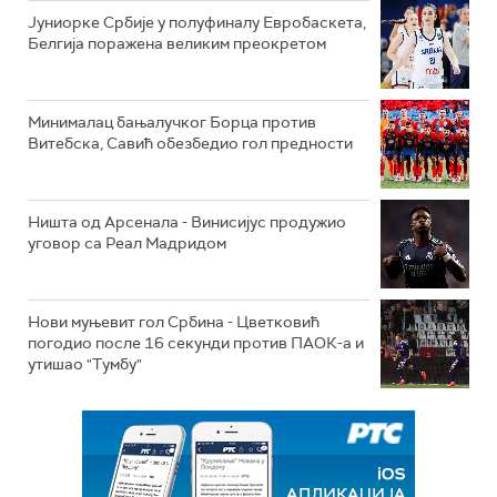
Јуниорке Србије у полуфиналу Евробаскета,
Белгија поражена великим преокретом
Минималац бањалучког Борца против
Витебска, Савић обезбедио гол предности
Ништа од Арсенала - Винисијус продужио
уговор са Реал Мадридом
Нови муњевит гол Србина - Цветковић
погодио после 16 секунди против ПАОК-а и
утишао "Тумбу"