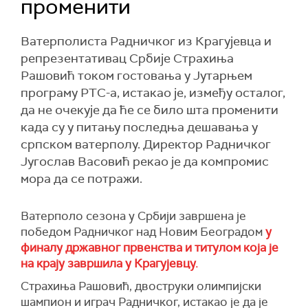
променити
Ватерполиста Радничког из Крагујевца и
репрезентативац Србије Страхиња
Рашовић током гостовања у Јутарњем
програму РТС-а, истакао је, између осталог,
да не очекује да ће се било шта променити
када су у питању последња дешавања у
српском ватерполу. Директор Радничког
Југослав Васовић рекао је да компромис
мора да се потражи.
Ватерполо сезона у Србији завршена је
победом Радничког над Новим Београдом
у
финалу државног првенства и титулом која је
на крају завршила у Крагујевцу.
Страхиња Рашовић, двоструки олимпијски
шампион и играч Радничког, истакао је да је