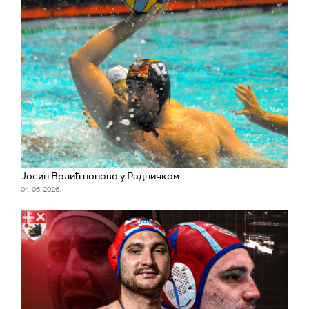
Јосип Врлић поново у Радничком
04. 06. 2026.