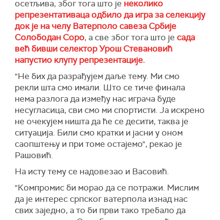
осетљива, због тога што је
неколико
репрезентативаца одбило да игра за селекцију
док је на челу Ватерполо савеза Србије
Солободан Соро
, а све због тога што је
сада
већ бивши селектор Урош Стевановић
напустио клупу репрезентације.
"Не бих да разрађујем даље тему. Ми смо
рекли шта смо имали. Што се тиче финала
нема разлога да између нас играча буде
несугласица, сви смо ми спортисти. Ја искрено
не очекујем ништа да ће се десити, таква је
ситуација. Били смо кратки и јасни у оном
саопштењу и при томе остајемо", рекао је
Рашовић.
На исту тему се надовезао и Васовић.
"Компромис би морао да се потражи. Мислим
да је интерес српског ватерпола изнад нас
свих заједно, а то би први тако требало да