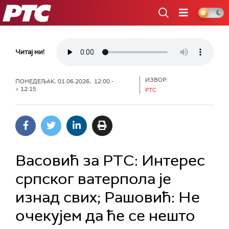
РТС
Читај ми!
ИЗВОР:
ПОНЕДЕЉАК, 01.06.2026, 12:00 -
> 12:15
РТС
Васовић за РТС: Интерес
српског ватерпола је
изнад свих; Рашовић: Не
очекујем да ће се нешто