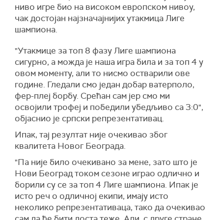
ниво игре био на високом европском нивоу,
чак достојан најзначајнијих утакмица Лиге
шампиона.
"Утакмице за топ 8 фазу Лиге шампиона
сигурно, а можда је наша игра била и за топ 4 у
овом моменту, али то нисмо остварили ове
године. Гледали смо један добар ватерполо,
фер-плеј борбу. Срећан сам јер смо ми
освојили трофеј и победили убедљиво са 3:0",
објаснио је српски репрезентативац.
Ипак, тај резултат није очекивао због
квалитета Новог Београда.
"Па није било очекивано за мене, зато што је
Нови Београд током сезоне играо одлично и
борили су се за топ 4 Лиге шампиона. Ипак је
исто реч о одличној екипи, имају исто
неколико репрезентативаца, тако да очекивао
сам да ће бити доста теже, Али, с друге стране