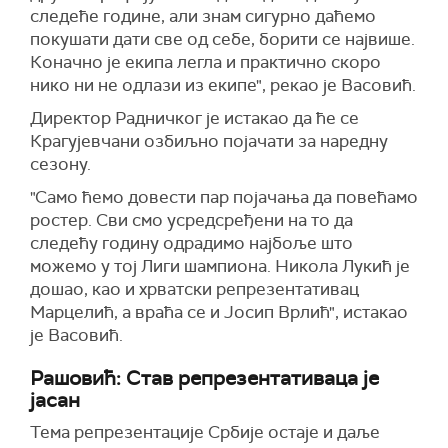
следеће године, али знам сигурно даћемо
покушати дати све од себе, борити се највише.
Коначно је екипа легла и практично скоро
нико ни не одлази из екипе", рекао је Васовић.
Директор Радничког је истакао да ће се
Крагујевчани озбиљно појачати за наредну
сезону.
"Само ћемо довести пар појачања да повећамо
ростер. Сви смо усредсређени на то да
следећу годину одрадимо најбоље што
можемо у тој Лиги шампиона. Никола Лукић је
дошао, као и хрватски репрезентативац
Марцелић, а враћа се и Јосип Врлић", истакао
је Васовић.
Рашовић: Став репрезентативаца је
јасан
Тема репрезентације Србије остаје и даље