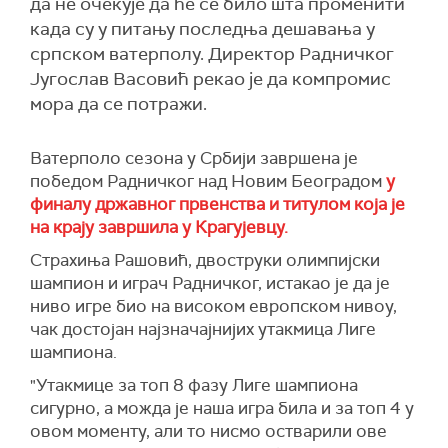
да не очекује да ће се било шта променити
када су у питању последња дешавања у
српском ватерполу. Директор Радничког
Југослав Васовић рекао је да компромис
мора да се потражи.
Ватерполо сезона у Србији завршена је
победом Радничког над Новим Београдом
у
финалу државног првенства и титулом која је
на крају завршила у Крагујевцу.
Страхиња Рашовић, двоструки олимпијски
шампион и играч Радничког, истакао је да је
ниво игре био на високом европском нивоу,
чак достојан најзначајнијих утакмица Лиге
шампиона.
"Утакмице за топ 8 фазу Лиге шампиона
сигурно, а можда је наша игра била и за топ 4 у
овом моменту, али то нисмо остварили ове