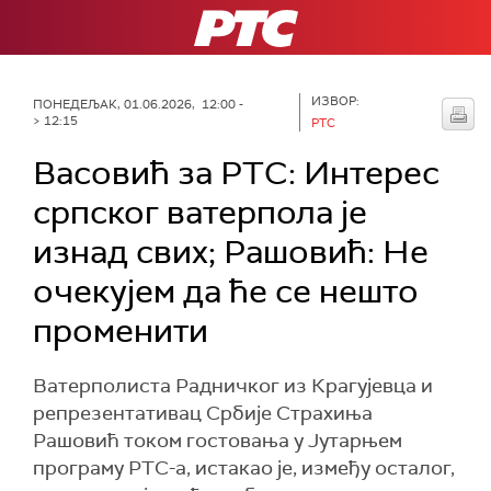
РТС
ИЗВОР:
ПОНЕДЕЉАК, 01.06.2026, 12:00 -
> 12:15
РТС
Васовић за РТС: Интерес
српског ватерпола је
изнад свих; Рашовић: Не
очекујем да ће се нешто
променити
Ватерполиста Радничког из Крагујевца и
репрезентативац Србије Страхиња
Рашовић током гостовања у Јутарњем
програму РТС-а, истакао је, између осталог,