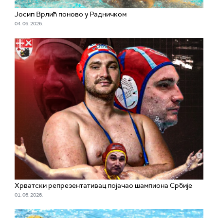
Јосип Врлић поново у Радничком
04. 06. 2026.
Хрватски репрезентативац појачао шампиона Србије
01. 06. 2026.