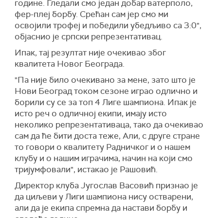
године. Гледали смо један добар ватерполо,
фер-плеј борбу. Срећан сам јер смо ми
освојили трофеј и победили убедљиво са 3:0",
објаснио је српски репрезентативац.
Ипак, тај резултат није очекивао због
квалитета Новог Београда.
"Па није било очекивано за мене, зато што је
Нови Београд током сезоне играо одлично и
борили су се за топ 4 Лиге шампиона. Ипак је
исто реч о одличној екипи, имају исто
неколико репрезентативаца, тако да очекивао
сам да ће бити доста теже, Али, с друге стране
то говори о квалитету Радничког и о нашем
клубу и о нашим играчима, начин на који смо
тријумфовали", истакао је Рашовић.
Директор клуба Југослав Васовић признао је
да циљеви у Лиги шампиона нису остварени,
али да је екипа спремна да настави борбу и