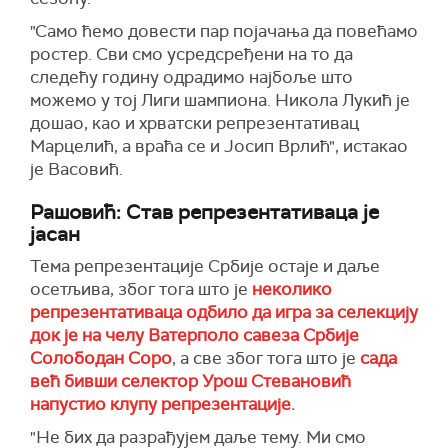
"Само ћемо довести пар појачања да повећамо
ростер. Сви смо усредсређени на то да
следећу годину одрадимо најбоље што
можемо у тој Лиги шампиона. Никола Лукић је
дошао, као и хрватски репрезентативац
Марцелић, а враћа се и Јосип Врлић", истакао
је Васовић.
Рашовић: Став репрезентативаца је
јасан
Тема репрезентације Србије остаје и даље
осетљива, због тога што је
неколико
репрезентативаца одбило да игра за селекцију
док је на челу Ватерполо савеза Србије
Солободан Соро
, а све због тога што је
сада
већ бивши селектор Урош Стевановић
напустио клупу репрезентације.
"Не бих да разрађујем даље тему. Ми смо