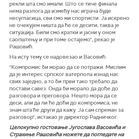
рекли шта смо имали. Што се тиче финала
нема разлога да између нас играча буде
несугласица, сви смо ми спортисти. Ја искрено
не очекујем ништа да ће се десити, таква је
ситуација. Били смо кратки и јасни у оном
саопштењу и при томе остајемо", рекао је
Рашовић.
На исту тему се надовезао и Васовић.
"Компромис би морао да се потражи. Мислим
да је интерес српског ватерпола изнад нас
свих заједно, а то би први тако требало да
постави савез. Онда би морало да дође до
разговора и преговора. Нешто мора да се
деси, али да ли ће доћи до компромиса, не
знам шта ће други да кажу. Ја сам спреман за
разговор", истакао је директор Радничког.
Целокупно гостовање Југослава Васовића и
Страхиње Рашовића можете да погледате на