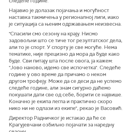
следеће године.
Најавио је долазак појачања и могућност
наставка такмичења у регионалној лиги, иако
је ситуација са њеним одржавањем неизвесна.
"Спасили смо сезону на крају. Нисмо
задовољни што се тиче тог резултатског дела,
али то је спорт. У спорту је све могуће. Нема
тематике, није прецизно да мора да буде како
буде. Сви питају шта после овога, ја кажем:
"Јово наново, идемо све испочетка". Следеће
године у ово време да причамо о неком
другом трофеју. Може да се деси да не успемо
следеће године, али знам сигурно даћемо
покушати дати све од себе, борити се највише.
Коначно је екипа легла и практично скоро
нико ни не одлази из екипе", рекао је Васовић.
Директор Радничког је истакао да ће се
Крагујевчани озбиљно појачати за наредну
сезону.