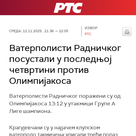
РТС
ИЗВОР:
СРЕДА, 12.11.2025, 21:36 -> 22:05
РТС
Ватерполисти Радничког
посустали у последњој
четвртини против
Олимпијакоса
Ватерполисти Радничког поражени су од
Олимпијакоса 13:12 у утакмици Групе А
Лиге шампиона.
Крагујевчани су у најјачем клупском
ватерполо такмичењу уписали трећи пораз.