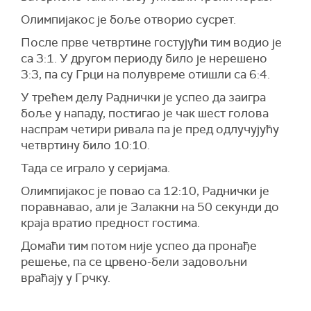
Олимпијакос је боље отворио сусрет.
После прве четвртине гостујући тим водио је
са 3:1. У другом периоду било је нерешено
3:3, па су Грци на полувреме отишли са 6:4.
У трећем делу Раднички је успео да заигра
боље у нападу, постигао је чак шест голова
наспрам четири ривала па је пред одлучујућу
четвртину било 10:10.
Тада се играло у серијама.
Олимпијакос је повао са 12:10, Раднички је
поравнавао, али је Залакни на 50 секунди до
краја вратио предност гостима.
Домаћи тим потом није успео да пронађе
решење, па се црвено-бели задовољни
враћају у Грчку.