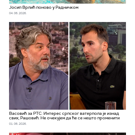
Јосип Врлић поново у Радничком
04. 06. 2026.
Васовић за РТС: Интерес српског ватерпола је изнад
свих; Рашовић: Не очекујем да ће се нешто променити
01. 06. 2026.