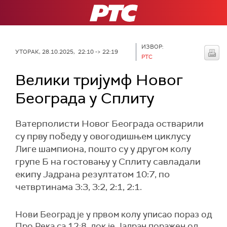
РТС
ИЗВОР:
УТОРАК, 28.10.2025, 22:10 -> 22:19
РТС
Велики тријумф Новог
Београда у Сплиту
Ватерполисти Новог Београда остварили
су прву победу у овогодишњем циклусу
Лиге шампиона, пошто су у другом колу
групе Б на гостовању у Сплиту савладали
екипу Јадрана резултатом 10:7, по
четвртинама 3:3, 3:2, 2:1, 2:1.
Нови Београд је у првом колу уписао пораз од
Про Река са 12:8, док је Јадран поражен од