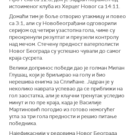
истоименог клуба из Херцег Новог са 14:11.
Домаћи тим је боље отворио утакмицу и повео
са 3:1, али су Новобеограђани одговорили
серијом од четири узастопна гола, чиме су
преокренули резултат и преузели контролу
над мечом. Стечену предност ватерполисти
Новог Београда су успешно чували до самог
краја сусрета.
Велики допринос победи дао је голман Милан
Глушац, који је бриљирао на голу и био
нерешива енигма за Сплићане. Јадран је у
неколико наврата успевао да се приближи на
гол заостатка, али је кључни тренутак уследио
минут и по пре краја, када је Василије
Мартиновић погодио из готово немогућег
угла за три гола предности и решио питање
победника.
Најефикаснији у редовима Новог Београда