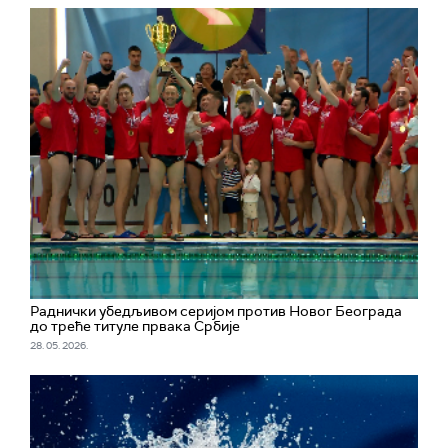
Раднички убедљивом серијом против Новог Београда
до треће титуле првака Србије
28. 05. 2026.