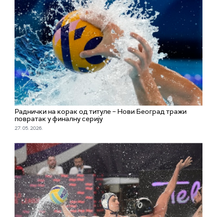
Раднички на корак од титуле – Нови Београд тражи
повратак у финалну серију
27. 05. 2026.