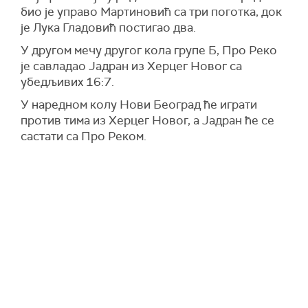
био је управо Мартиновић са три поготка, док
је Лука Гладовић постигао два.
У другом мечу другог кола групе Б, Про Реко
је савладао Јадран из Херцег Новог са
убедљивих 16:7.
У наредном колу Нови Београд ће играти
против тима из Херцег Новог, а Јадран ће се
састати са Про Реком.