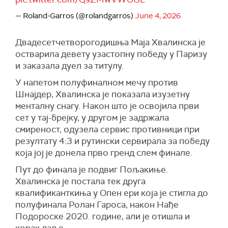
— Roland-Garros (@rolandgarros)
June 4, 2026
Двадесетчетворогодишња Маја Хвалинска је
остварила девету узастопну победу у Паризу
и заказала дуел за титулу.
У напетом полуфиналном мечу против
Шнајдер, Хвалинска је показала изузетну
менталну снагу. Након што је освојила први
сет у тај-брејку, у другом је задржала
смиреност, одузела сервис противници при
резултату 4:3 и рутински сервирала за победу
која јој је донела прво гренд слем финале.
Пут до финала је подвиг Пољакиње.
Хвалинска је постала тек друга
квалификанткиња у Опен ери која је стигла до
полуфинала Ролан Гароса, након Нађе
Подороске 2020. године, али је отишла и