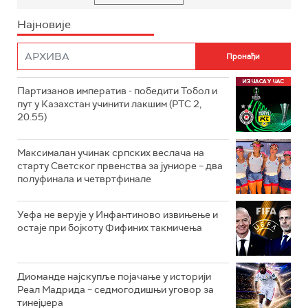
Најновије
Партизанов императив - победити Тобол и
пут у Казахстан учинити лакшим (РТС 2,
20.55)
Максималан учинак српских веслача на
старту Светског првенства за јуниоре – два
полуфинала и четвртфинале
Уефа не верује у Инфантиново извињење и
остаје при бојкоту Фифиних такмичења
Диоманде најскупље појачање у историји
Реал Мадрида – седмогодишњи уговор за
тинејџера