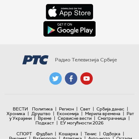
Радио Телевизија Србије
|
|
|
|
ВЕСТИ
Политика
Регион
Свет
Србија данас
|
|
|
|
Хроника
Друштво
Економија
Мерила времена
Рат
|
|
|
|
у Украјини
Време
Сервисне вести
Сматрачница
|
Подкаст
ЕУ могућности 2026
|
|
|
|
СПОРТ
Фудбал
Кошарка
Тенис
Одбојка
|
|
|
|
Рукомет
Ватерполо
Атлетика
Ауто-мото
Остали