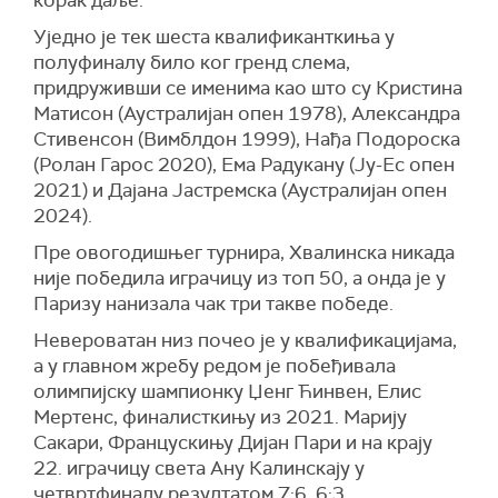
корак даље.
Уједно је тек шеста квалификанткиња у
полуфиналу било ког гренд слема,
придруживши се именима као што су Кристина
Матисон (Аустралијан опен 1978), Александра
Стивенсон (Вимблдон 1999), Нађа Подороска
(Ролан Гарос 2020), Ема Радукану (Ју-Ес опен
2021) и Дајана Јастремска (Аустралијан опен
2024).
Пре овогодишњег турнира, Хвалинска никада
није победила играчицу из топ 50, а онда је у
Паризу нанизала чак три такве победе.
Невероватан низ почео је у квалификацијама,
а у главном жребу редом је побеђивала
олимпијску шампионку Џенг Ћинвен, Елис
Мертенс, финалисткињу из 2021. Марију
Сакари, Францускињу Дијан Пари и на крају
22. играчицу света Ану Калинскају у
четвртфиналу резултатом 7:6, 6:3.