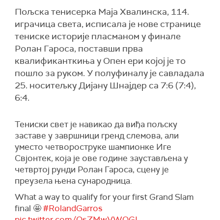
Пољска тенисерка Маја Хвалинска, 114.
играчица света, исписала је нове странице
тениске историје пласманом у финале
Ролан Гароса, поставши прва
квалификанткиња у Опен ери којој је то
пошло за руком. У полуфиналу је савладала
25. носитељку Дијану Шнајдер са 7:6 (7:4),
6:4.
Тениски свет је навикао да виђа пољску
заставе у завршници гренд слемова, али
уместо четвороструке шампионке Иге
Свјонтек, која је ове године заустављена у
четвртој рунди Ролан Гароса, сцену је
преузела њена сународница.
What a way to qualify for your first Grand Slam
final 🤩
#RolandGarros
pic.twitter.com/QsZMwVWOGL