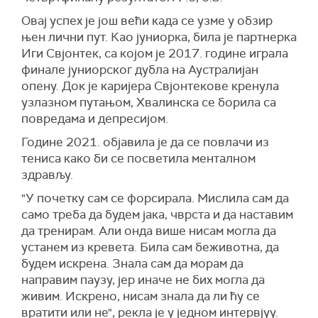
Овај успех је још већи када се узме у обзир
њен лични пут. Као јуниорка, била је партнерка
Иги Свјонтек, са којом је 2017. године играла
финале јуниорског дубла на Аустралијан
опену. Док је каријера Свјонтекове кренула
узлазном путањом, Хвалинска се борила са
повредама и депресијом.
Године 2021. објавила је да се повлачи из
тениса како би се посветила менталном
здрављу.
"У почетку сам се форсирала. Мислила сам да
само треба да будем јака, чврста и да наставим
да тренирам. Али онда више нисам могла да
устанем из кревета. Била сам беживотна, да
будем искрена. Знала сам да морам да
направим паузу, јер иначе не бих могла да
живим. Искрено, нисам знала да ли ћу се
вратити или не", рекла је у једном интервјуу.