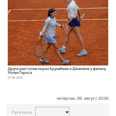
Други узастопни пораз Крунићеве и Данилине у финалу
Ролан Гароса
07. 06. 2026.
четвртак, 06. август 2026.
Прогноза