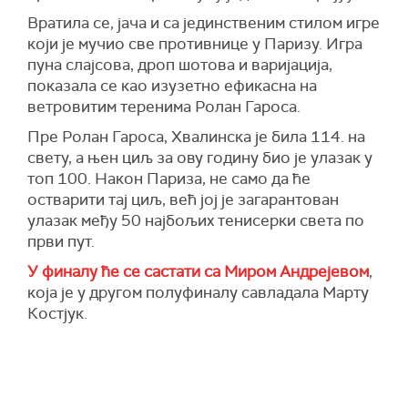
Вратила се, јача и са јединственим стилом игре
који је мучио све противнице у Паризу. Игра
пуна слајсова, дроп шотова и варијација,
показала се као изузетно ефикасна на
ветровитим теренима Ролан Гароса.
Пре Ролан Гароса, Хвалинска је била 114. на
свету, а њен циљ за ову годину био је улазак у
топ 100. Након Париза, не само да ће
остварити тај циљ, већ јој је загарантован
улазак међу 50 најбољих тенисерки света по
први пут.
У финалу ће се састати са Миром Андрејевом
,
која је у другом полуфиналу савладала Марту
Костјук.