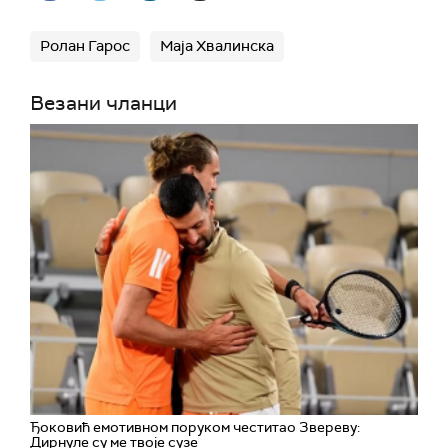
Ролан Гарос
Маја Хвалинска
Везани чланци
Ђоковић емотивном поруком честитао Звереву:
Дирнуле су ме твоје сузе