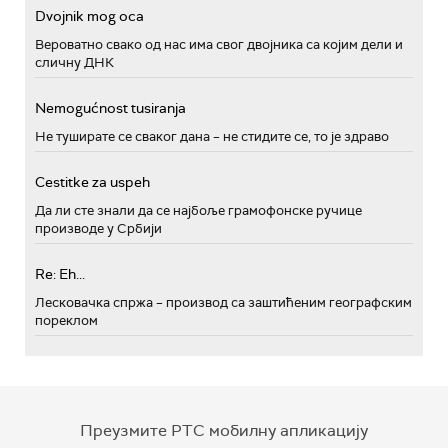
Dvojnik mog oca
Вероватно свако од нас има свог двојника са којим дели и
сличну ДНК
Nemogućnost tusiranja
Не туширате се сваког дана – не стидите се, то је здраво
Cestitke za uspeh
Да ли сте знали да се најбоље грамофонске ручице
производе у Србији
Re: Eh...
Лесковачка спржа – производ са заштићеним географским
пореклом
Преузмите РТС мобилну апликацију