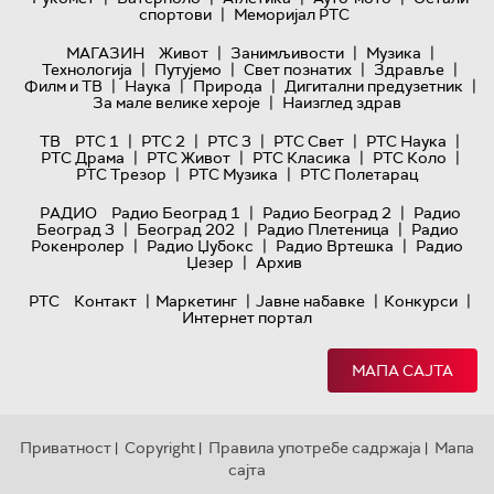
|
спортови
Меморијал РТС
|
|
|
МАГАЗИН
Живот
Занимљивости
Музика
|
|
|
|
Технологијa
Путујемо
Свет познатих
Здравље
|
|
|
|
Филм и ТВ
Наука
Природа
Дигитални предузетник
|
За мале велике хероје
Наизглед здрав
|
|
|
|
|
ТВ
РТС 1
РТС 2
РТС 3
РТС Свет
РТС Наука
|
|
|
|
РТС Драма
РТС Живот
РТС Класика
РТС Коло
|
|
РТС Трезор
РТС Музика
РТС Полетарац
|
|
РАДИО
Радио Београд 1
Радио Београд 2
Радио
|
|
|
Београд 3
Београд 202
Радио Плетеница
Радио
|
|
|
Рокенролер
Радио Џубокс
Радио Вртешка
Радио
|
Џезер
Архив
|
|
|
|
РТС
Контакт
Маркетинг
Јавне набавке
Конкурси
Интернет портал
МАПА САЈТА
Приватност
Copyright
Правила употребе садржаја
Мапа
|
|
|
сајта