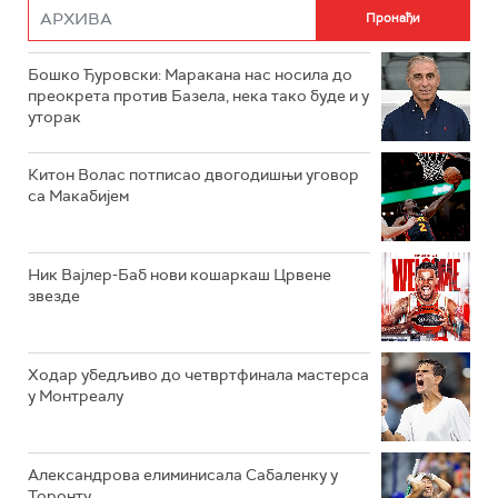
Бошко Ђуровски: Маракана нас носила до
преокрета против Базела, нека тако буде и у
уторак
Китон Волас потписао двогодишњи уговор
са Макабијем
Ник Вајлер-Баб нови кошаркаш Црвене
звезде
Ходар убедљиво до четвртфинала мастерса
у Монтреалу
Александрова елиминисала Сабаленку у
Торонту