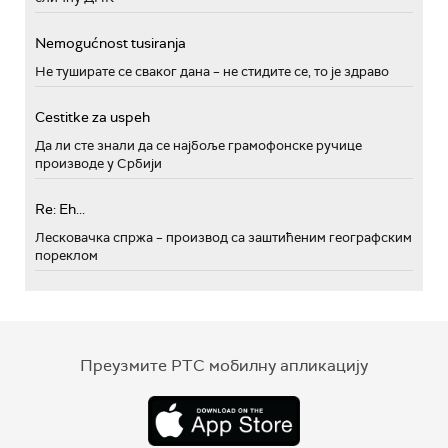
Nemogućnost tusiranja
Не туширате се сваког дана – не стидите се, то је здраво
Cestitke za uspeh
Да ли сте знали да се најбоље грамофонске ручице
производе у Србији
Re: Eh...
Лесковачка спржа – производ са заштићеним географским
пореклом
Преузмите РТС мобилну апликацију