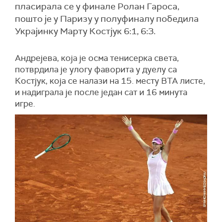
пласирала се у финале Ролан Гароса,
пошто је у Паризу у полуфиналу победила
Украјинку Марту Костјук 6:1, 6:3.
Андрејева, која је осма тенисерка света,
потврдила је улогу фаворита у дуелу са
Костјук, која се налази на 15. месту ВТА листе,
и надиграла је после један сат и 16 минута
игре.