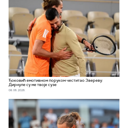
Ђоковић емотивном поруком честитао Звереву:
Дирнуле су ме твоје сузе
08. 06. 2026.