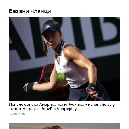
Везани чланци
Испале српска Американка и Рускиња – изненађења у
Торонту, крај за Јовић и Андрејеву
07. 08. 2026.