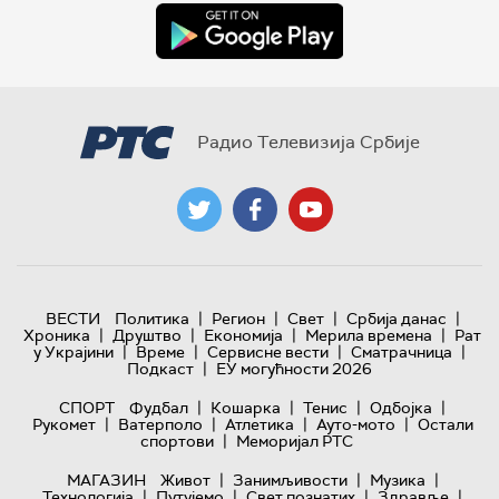
Радио Телевизија Србије
|
|
|
|
ВЕСТИ
Политика
Регион
Свет
Србија данас
|
|
|
|
Хроника
Друштво
Економија
Мерила времена
Рат
|
|
|
|
у Украјини
Време
Сервисне вести
Сматрачница
|
Подкаст
ЕУ могућности 2026
|
|
|
|
СПОРТ
Фудбал
Кошарка
Тенис
Одбојка
|
|
|
|
Рукомет
Ватерполо
Атлетика
Ауто-мото
Остали
|
спортови
Меморијал РТС
|
|
|
МАГАЗИН
Живот
Занимљивости
Музика
|
|
|
|
Технологијa
Путујемо
Свет познатих
Здравље