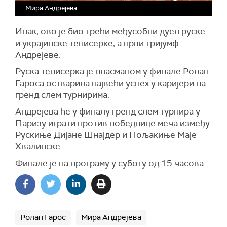
Мира Андрејева
Ипак, ово је био трећи међусобни дуел руске
и украјинске тенисерке, а први тријумф
Андрејеве.
Руска тенисерка је пласманом у финале Ролан
Гароса остварила највећи успех у каријери на
гренд слем турнирима.
Андрејева ће у финалу гренд слем турнира у
Паризу играти против победнице меча између
Рускиње Дијане Шнајдер и Пољакиње Маје
Хвалинске.
Финале је на програму у суботу од 15 часова.
Ролан Гарос
Мира Андрејева