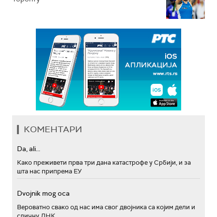
КОМЕНТАРИ
Da, ali...
Како преживети прва три дана катастрофе у Србији, и за
шта нас припрема ЕУ
Dvojnik mog oca
Вероватно свако од нас има свог двојника са којим дели и
сличну ДНК